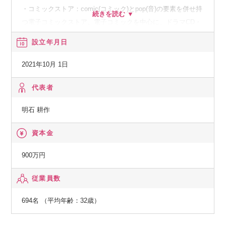
・コミックストア：comic(コミック)とpop(音)の要素を併せ持
つ電子コミックストア。電子コミックを中心に、ドラマCD・
音声コンテンツの配信を行います。
設立年月日
・スタジオ：通常の音声収録や配信番組の収録、ボーカル収
録だけでなく、『バイノーラル音声』の収録にも対応したス
2021年10月 1日
タジオ。
・マッチングサービス：作品・プロフィールを登録すれば、
代表者
企業から仕事のオファーが届くサービス『GENSEKI』。
明石 耕作
※同社は1994年に創立された株式会社エイシスの親会社とし
資本金
て2021年に設立されました。同社に株式会社エイシスの一部
事業及び子会社株式を承継しております。
900万円
従業員数
694名 （平均年齢：32歳）