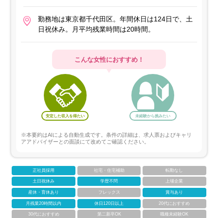
勤務地は東京都千代田区。年間休日は124日で、土
日祝休み。月平均残業時間は20時間。
こんな女性におすすめ！
安定した収入を得たい
未経験から挑みたい
※本要約はAIによる自動生成です。条件の詳細は、求人票およびキャリ
アアドバイザーとの面談にて改めてご確認ください。
正社員採用
社宅・住宅補助
転勤なし
土日祝休み
学歴不問
上場企業
産休・育休あり
フレックス
賞与あり
月残業20時間以内
休日120日以上
20代におすすめ
30代におすすめ
第二新卒OK
職種未経験OK