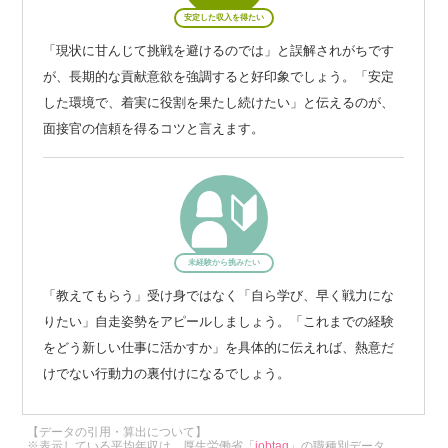
安定した収入を得たい
「現状に甘んじて挑戦を避けるのでは」と誤解されがちです
が、長期的な貢献意欲を強調すると好印象でしょう。「安定
した環境で、着実に役割を果たし続けたい」と伝えるのが、
面接官の信頼を得るコツと言えます。
未経験から挑みたい
「教えてもらう」受け身ではなく「自ら学び、早く戦力にな
りたい」自走姿勢をアピールしましょう。「これまでの経験
をどう新しい仕事に活かすか」を具体的に伝えれば、熱意だ
けでない行動力の裏付けになるでしょう。
【データの引用・算出について】
※表示している平均年収は、厚生労働省「
jobtag
」の職種別データ