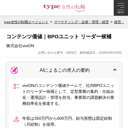
MENU
type女性の転職エージェント
マーケティング・企画・管理・経営
経営・エ
コンテンツ価値｜BPOユニット リーダー候補
株式会社viviON
お問い合わせ番号：650927 最終確認日：2026年08月08日
AIによるこの求人の要約
viviONのコンテンツ価値チームで、社内BPOユニッ
トのリーダー候補として、定型業務の集約・仕組み
化・運用設計・管理を担当。事業部の課題解決や業
務効率化を推進する。
年収は350万円から600万円。給与形態は固定給制
（月給制）を採用。