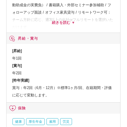
動助成金の実費負） / 書籍購入・外部セミナー参加補助 / フ
ォローアップ面談 / オフィス家具貸与 / リモートワーク可：
チーム方針に応じ、週3以上の出社orフルリモートを選択いた
だけます
昇給・賞与
[昇給]
年1回
[賞与]
年2回
[昨年実績]
賞与：年2回（6月・12月）※標準1ヶ月/回、在籍期間・評価
に応じて変動します。
保険
健康
厚生年金
雇用
労災