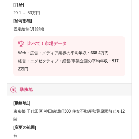
[月給]
29.1 ～ 50万円
[給与形態]
固定給制(月給制)
比べて！市場データ
Web・広告・メディア業界の平均年収：
668.4
万円
経営・エグゼクティブ・経営/事業企画の平均年収：
917.
2
万円
勤務地
[勤務地1]
東京都 千代田区 神田練塀町300 住友不動産秋葉原駅前ビル12
階
[変更の範囲]
有