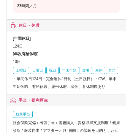
23
時間／月
休日・休暇
[年間休日]
124日
[年次有給休暇]
10日
土曜日
日曜日
祝日
年末年始
慶弔
産休
育児
・年間休日124日・完全週休2日制（土日祝日）・GW、年末
年始休暇、有給休暇、慶弔休暇、産休、育休制度あり
手当・福利厚生
残業手当
社会保険完備 / 出張手当 / 書籍購入・資格取得支援制度 / 健康
診断 / 服装自由 / アフター6（社員同士の親睦を目的とした活