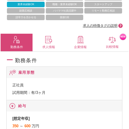
業界未経験OK
職種・業界未経験OK
スタートアップ
副業応相談
パパママ社員活躍中
リモート勤務応相談
語学力を活かせる
面接1回
求人の特徴タグの説明
NEW
比較情報
勤務条件
求人情報
企業情報
勤務条件
雇用形態
正社員
試用期間：有/3ヶ月
給与
[想定年収]
350
～
600
万円