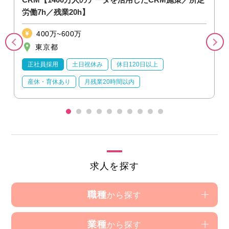
労働7h／残業20h】
400万~600万
東京都
正社員採用
土日祝休み
休日120日以上
産休・育休あり
月残業20時間以内
求人を探す
職種
から探す
業種
から探す