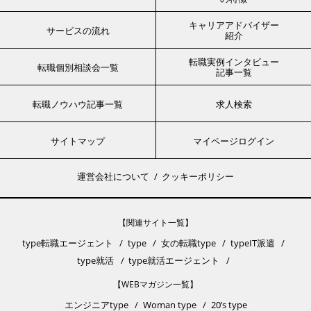
キャリアアドバイザー
サービスの流れ
紹介
転職実例インタビュー
転職個別相談会一覧
記事一覧
転職ノウハウ記事一覧
求人検索
サイトマップ
マイページログイン
運営会社について
クッキーポリシー
【関連サイト一覧】
type転職エージェント
type
女の転職type
typeIT派遣
type就活
type就活エージェント
【WEBマガジン一覧】
エンジニアtype
Woman type
20’s type