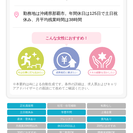
勤務地は沖縄県那覇市。年間休日は125日で土日祝
休み、月平均残業時間は38時間
こんな女性におすすめ！
今は仕事に打ち込みたい
成果相応に稼ぎたい
スキル経験を活かしたい
※本要約はAIによる自動生成です。条件の詳細は、求人票およびキャリ
アアドバイザーとの面談にて改めてご確認ください。
正社員採用
社宅・住宅補助
転勤なし
土日祝休み
学歴不問
上場企業
産休・育休あり
フレックス
賞与あり
月残業20時間以内
休日120日以上
20代におすすめ
30代におすすめ
第二新卒OK
職種未経験OK