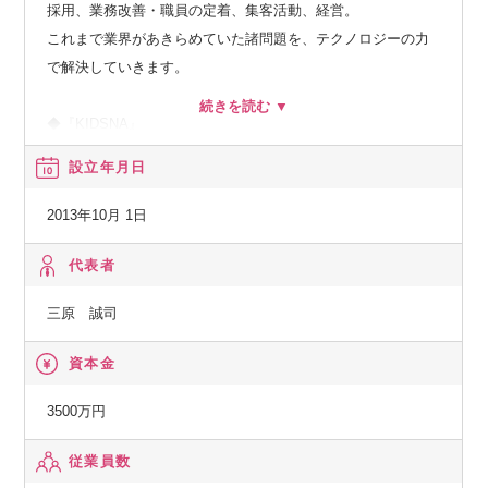
採用、業務改善・職員の定着、集客活動、経営。
これまで業界があきらめていた諸問題を、テクノロジーの力
で解決していきます。
◆『KIDSNA』
メディア、シェアリングエコノミー、サーチのプロダクトを
設立年月日
通じ多様な選択肢を提供しながら、子どもとの生活をより充
実したものにするサービスです。
2013年10月 1日
◆『おもてなしHR』
代表者
地方における安定した雇用を創出し、新たな人の流れによっ
三原 誠司
て将来に渡り活力ある地域社会を構築していくために、地方
の重要産業である観光業界を支援します。
資本金
◆『hospitality Careers』
3500万円
日本国外の人口課題にもアプローチし、グローバル観点で競
従業員数
争力を強化します。