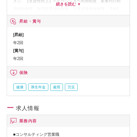
スン、【生産性向上】ベビーシッター利用制度、家事代行利
用補助制度、病児保育補助制度、介護支援半休制度、【他】
社内イベント（社内外交流イベント、誕生日祝い）、はぐく
昇給・賞与
み企業年金（2024年2月より導入予定）※確定給付企業年金
（DB）の一つで、退職金制度も兼ね備えた年金制度です。
[昇給]
年2回
[賞与]
年2回
保険
健康
厚生年金
雇用
労災
求人情報
業務内容
■コンサルティング営業職