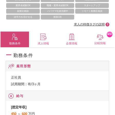
業界未経験OK
職種・業界未経験OK
スタートアップ
副業応相談
パパママ社員活躍中
リモート勤務応相談
語学力を活かせる
面接1回
求人の特徴タグの説明
NEW
比較情報
勤務条件
求人情報
企業情報
勤務条件
雇用形態
正社員
試用期間：有/3ヶ月
給与
[想定年収]
450
～
600
万円