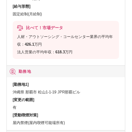
[給与形態]
固定給制(月給制)
比べて！市場データ
人材・アウトソーシング・コールセンター業界の平均年
収：
426.1
万円
法人営業の平均年収：
618.3
万円
勤務地
[勤務地1]
沖縄県 那覇市 松山1-1-19 JPR那覇ビル
[変更の範囲]
有
[受動喫煙対策]
屋内禁煙(屋内喫煙可能場所有)