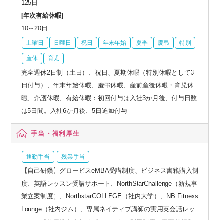
125日
[年次有給休暇]
10～20日
土曜日
日曜日
祝日
年末年始
夏季
慶弔
特別
産休
育児
完全週休2日制（土日）、祝日、夏期休暇（特別休暇として3
日付与）、年末年始休暇、慶弔休暇、産前産後休暇・育児休
暇、介護休暇、有給休暇：初回付与は入社3か月後、付与日数
は5日間。入社6か月後、5日追加付与
手当・福利厚生
通勤手当
残業手当
【自己研鑽】グロービスeMBA受講制度、ビジネス書籍購入制
度、英語レッスン受講サポート、NorthStarChallenge（新規事
業立案制度）、NorthstarCOLLEGE（社内大学）、NB Fitness
Lounge（社内ジム）、専属ネイティブ講師の実用英会話レッ