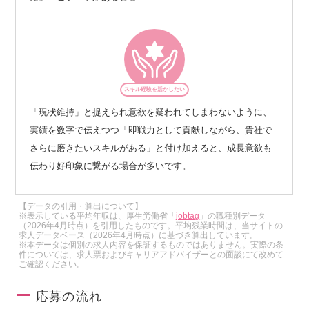
スキル経験を活かしたい
「現状維持」と捉えられ意欲を疑われてしまわないように、
実績を数字で伝えつつ「即戦力として貢献しながら、貴社で
さらに磨きたいスキルがある」と付け加えると、成長意欲も
伝わり好印象に繋がる場合が多いです。
【データの引用・算出について】
※表示している平均年収は、厚生労働省「
jobtag
」の職種別データ
（2026年4月時点）を引用したものです。平均残業時間は、当サイトの
求人データベース（2026年4月時点）に基づき算出しています。
※本データは個別の求人内容を保証するものではありません。実際の条
件については、求人票およびキャリアアドバイザーとの面談にて改めて
ご確認ください。
応募の流れ