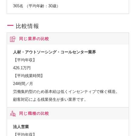
海外の先進事例を取り入れると同時に、日本国内での事業展
365名 （平均年齢：30歳）
開を通して確立した解決策を、日本と同様の課題に直面する
可能性のある他国でも展開し、課題解決の好循環サイクルを
回していくことを目的としています。
比較情報
同じ業界の比較
人材・アウトソーシング・コールセンター業界
【平均年収】
426.1万円
【平均残業時間】
24時間／月
労働集約型のため基本給は低くインセンティブで稼ぐ構造。
顧客対応による残業発生が多い業界です。
同じ職種の比較
法人営業
【平均年収】