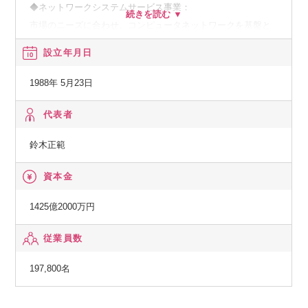
◆ネットワークシステムサービス事業：
市場のニーズに合わせ、コンピュータネットワークを基盤と
した、種々の情報提供、情報処理等のサービスの提供
設立年月日
◆その他の事業：
1988年 5月23日
顧客の経営上の問題点に係わる調査・分析、情報処理システ
ムの在り方に係わる企画・提案、保守・ファシリティマネジ
代表者
メント等
鈴木正範
資本金
1425億2000万円
従業員数
197,800名