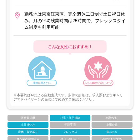
勤務地は東京江東区。完全週休二日制で土日祝日休
み。月の平均残業時間は25時間で、フレックスタイ
ム制度も利用可能
こんな女性におすすめ！
柔軟に働きたい
スキル経験を活かしたい
※本要約はAIによる自動生成です。条件の詳細は、求人票およびキャリ
アアドバイザーとの面談にて改めてご確認ください。
正社員採用
社宅・住宅補助
転勤なし
土日祝休み
学歴不問
上場企業
産休・育休あり
フレックス
賞与あり
月残業20時間以内
休日120日以上
20代におすすめ