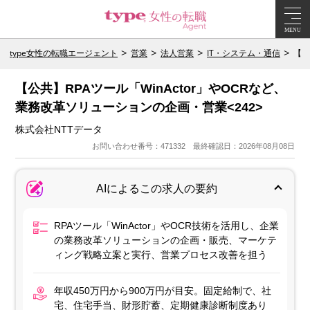
MENU
type女性の転職エージェント
営業
法人営業
IT・システム・通信
【公
【公共】RPAツール「WinActor」やOCRなど、
業務改革ソリューションの企画・営業<242>
株式会社NTTデータ
お問い合わせ番号：471332 最終確認日：2026年08月08日
AIによるこの求人の要約
RPAツール「WinActor」やOCR技術を活用し、企業
の業務改革ソリューションの企画・販売、マーケテ
ィング戦略立案と実行、営業プロセス改善を担う
年収450万円から900万円が目安。固定給制で、社
宅、住宅手当、財形貯蓄、定期健康診断制度あり