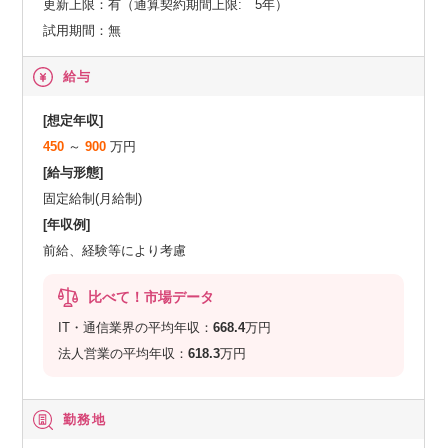
更新上限：有（通算契約期間上限: 5年）
試用期間：無
給与
[想定年収]
450
～
900
万円
[給与形態]
固定給制(月給制)
[年収例]
前給、経験等により考慮
比べて！市場データ
IT・通信業界の平均年収：
668.4
万円
法人営業の平均年収：
618.3
万円
勤務地