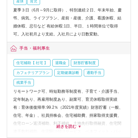
産休
育児
夏季３日（6月～9月に取得）、特別連続２日、年末年始、慶
弔、病気、ライフプラン、産前・産後、介護、看護休暇、結
婚休暇、忌引など 有給休暇:1日、半日、１時間単位で取得
可。入社初月より支給。入社月により日数変動。
手当・福利厚生
住宅補助【 社宅 】
退職金
財形貯蓄制度
カフェテリアプラン
定期健康診断
通勤手当
残業手当
リモートワーク可、時短勤務等制度有、子育て・介護手当、
定年制あり、再雇用制度あり、副業可、育児休暇取得実績
有：育休後復帰率:99.2％（2021年度実績）財形貯蓄（一般、
住宅、年金）、社員持株会、住宅補助費、持家取得支援費、
住宅ローン返済補助、利子補給、土地先行取得融資、住宅関
連手数料補助、住宅駆け付けサービス、ベネフィット・パッ