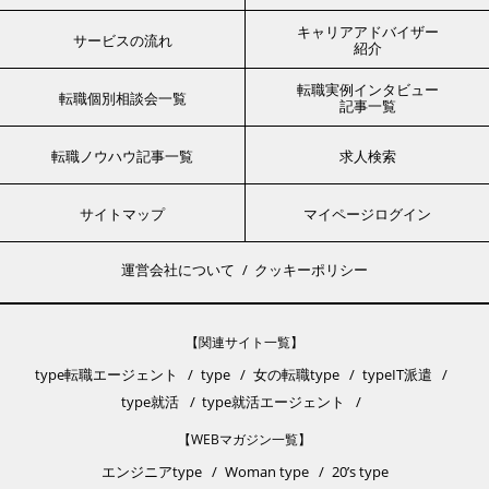
キャリアアドバイザー
サービスの流れ
紹介
転職実例インタビュー
転職個別相談会一覧
記事一覧
転職ノウハウ記事一覧
求人検索
サイトマップ
マイページログイン
運営会社について
クッキーポリシー
【関連サイト一覧】
type転職エージェント
type
女の転職type
typeIT派遣
type就活
type就活エージェント
【WEBマガジン一覧】
エンジニアtype
Woman type
20’s type