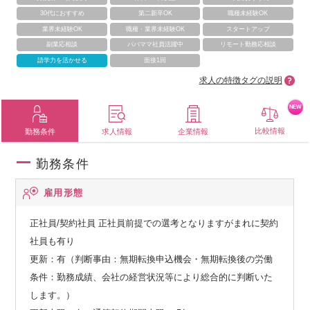
30代におすすめ
第二新卒OK
職種未経験OK
業界未経験OK
職種・業界未経験OK
スタートアップ
副業応相談
パパママ社員活躍中
リモート勤務応相談
語学力を活かせる
面接1回
求人の特徴タグの説明
NEW
比較情報
勤務条件
求人情報
企業情報
勤務条件
雇用形態
正社員/契約社員
正社員前提での選考となりますがまれに契約
社員も有り
更新：有（判断事由：無期転換申込機会・無期転換後の労働
条件：勤務成績、会社の経営状況等により総合的に判断いた
します。）