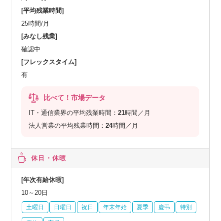
[平均残業時間]
25時間/月
[みなし残業]
確認中
[フレックスタイム]
有
比べて！市場データ
IT・通信業界の平均残業時間：
21
時間／月
法人営業の平均残業時間：
24
時間／月
休日・休暇
[年次有給休暇]
10～20日
土曜日
日曜日
祝日
年末年始
夏季
慶弔
特別