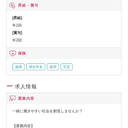
ケージなど、人間ドック、オプション検査補助など、育児・
昇給・賞与
介護支援サービス、結婚祝い金、弔慰料、災害見舞金など、
社員食堂、企業年金（企業年金基金、確定拠出年金）、電気
[昇給]
通信共済会(個人年金、遺児育英基金)
年1回
[賞与]
年2回
保険
健康
厚生年金
雇用
労災
求人情報
業務内容
一緒に働きやすい社会を創造しませんか？
【業務内容】