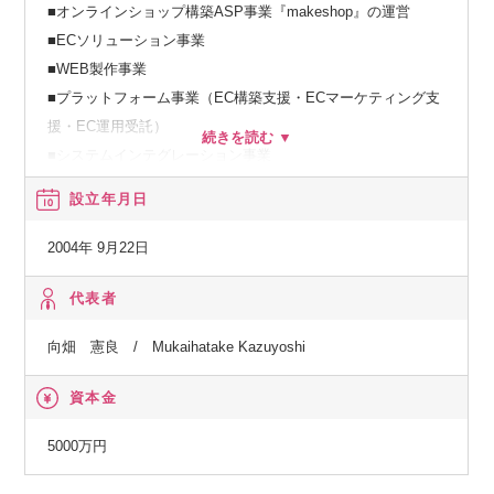
■オンラインショップ構築ASP事業『makeshop』の運営
■ECソリューション事業
■WEB製作事業
■プラットフォーム事業（EC構築支援・ECマーケティング支
援・EC運用受託）
■システムインテグレーション事業
設立年月日
＜同社のコンセプト＞
☆オンラインカートショップ「makeshop」は最重要コンセプ
2004年 9月22日
トである「流通額 is Power」の考えに基づき、企画・制作・
開発を行っています。
代表者
ショップ運営で最も重要なのは"売上"です。売上（流通額）こ
向畑 憲良 / Mukaihatake Kazuyoshi
そが最大の"力"であり、その力はネットショップ運営を続ける
楽しみや喜びを与え、更なる発展の原動力になります。一店
資本金
舗でも多く生み出し、運営者の笑顔、さらにはその先にいる
購入者の笑顔を増やし続けたいと考えています。
5000万円