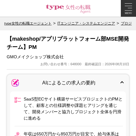
MENU
type女性の転職エージェント
ITエンジニア・システムエンジニア
プロジェ
【makeshop/アプリプラットフォーム部MSE開発
チーム】PM
GMOメイクショップ株式会社
お問い合わせ番号：648000 最終確認日：2026年08月10日
AIによるこの求人の要約
SaaS型ECサイト構築サービスプロジェクトのPMと
して、顧客との仕様調整や課題ヒアリングを通じ
て、開発メンバーと協力しプロジェクト全体を円滑
に進める
年収は650万円から850万円が目安で、給与体系は