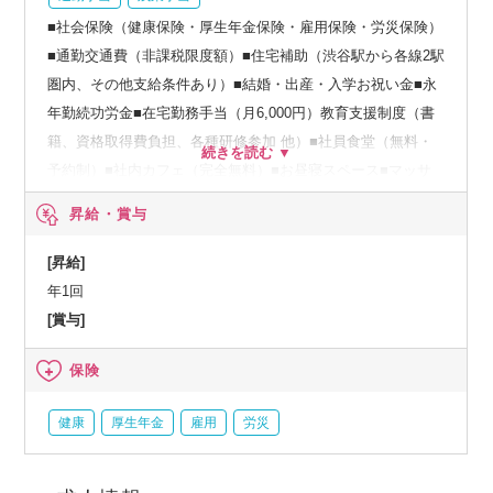
■社会保険（健康保険・厚生年金保険・雇用保険・労災保険）
■通勤交通費（非課税限度額）■住宅補助（渋谷駅から各線2駅
圏内、その他支給条件あり）■結婚・出産・入学お祝い金■永
年勤続功労金■在宅勤務手当（月6,000円）教育支援制度（書
籍、資格取得費負担、各種研修参加 他）■社員食堂（無料・
予約制）■社内カフェ（完全無料）■お昼寝スペース■マッサ
ージルーム■託児所■社内図書館■トレーニングジム■金曜日の
昇給・賞与
バータイム■屋内全面禁煙
[昇給]
年1回
[賞与]
保険
健康
厚生年金
雇用
労災