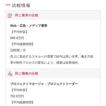
＜大手企業～中小企業まで幅広く利用＞
比較情報
『サントリー』
『劇団四季』
同じ業界の比較
『毎日新聞社』
『エリエール』
Web・広告・メディア業界
『とんかつ まい泉』
【平均年収】
『越後製菓』
668.4万円
『新星堂』
【平均残業時間】
等々で同社のサービスを導入しています。
22時間／月
売上に直結するスキルへの需要で給与は高い水準。働き方改
革や制作プロセスの変化により、残業は改善傾向。
同じ職種の比較
プロジェクトマネージャ・プロジェクトリーダー
【平均年収】
752.6万円
【平均残業時間】