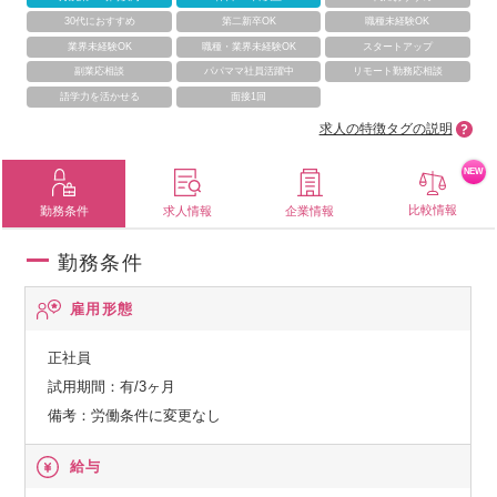
30代におすすめ
第二新卒OK
職種未経験OK
業界未経験OK
職種・業界未経験OK
スタートアップ
副業応相談
パパママ社員活躍中
リモート勤務応相談
語学力を活かせる
面接1回
求人の特徴タグの説明
NEW
比較情報
勤務条件
求人情報
企業情報
勤務条件
雇用形態
正社員
試用期間：有/3ヶ月
備考：労働条件に変更なし
給与