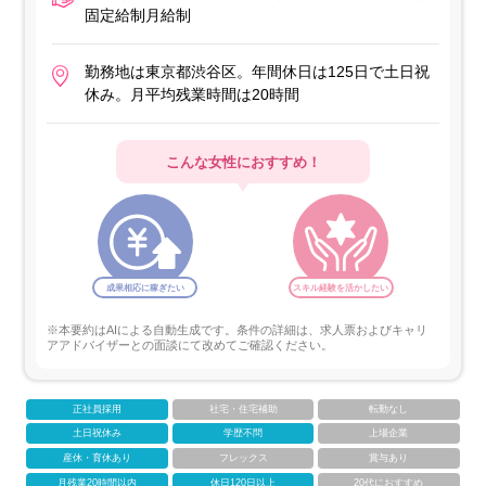
固定給制月給制
勤務地は東京都渋谷区。年間休日は125日で土日祝
休み。月平均残業時間は20時間
こんな女性におすすめ！
成果相応に稼ぎたい
スキル経験を活かしたい
※本要約はAIによる自動生成です。条件の詳細は、求人票およびキャリ
アアドバイザーとの面談にて改めてご確認ください。
正社員採用
社宅・住宅補助
転勤なし
土日祝休み
学歴不問
上場企業
産休・育休あり
フレックス
賞与あり
月残業20時間以内
休日120日以上
20代におすすめ