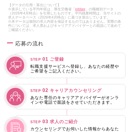
【データの引用・算出について】
※表示している平均年収は、厚生労働省「
jobtag
」の職種別データ
（2026年4月時点）を引用したものです。平均残業時間は、当サイトの
求人データベース（2026年4月時点）に基づき算出しています。
※本データは個別の求人内容を保証するものではありません。実際の条
件については、求人票およびキャリアアドバイザーとの面談にて改めて
ご確認ください。
応募の流れ
01
ご登録
STEP
転職支援サービスへ登録し、あなたの経歴や
ご希望をご記入ください。
02
キャリアカウンセリング
STEP
あなた専任のキャリアアドバイザーがオンラ
インや電話で面談をさせていただきます。
03
求人のご紹介
STEP
カウンセリングでお伺いした情報からあなた