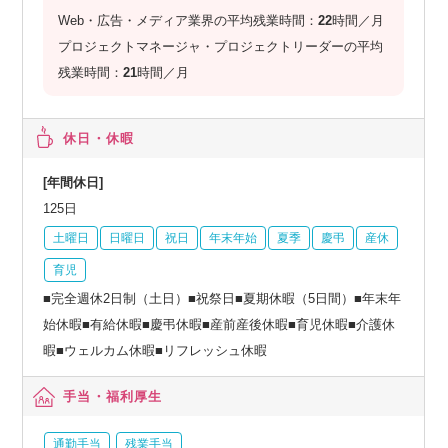
Web・広告・メディア業界の平均残業時間：
22
時間／月
プロジェクトマネージャ・プロジェクトリーダーの平均
残業時間：
21
時間／月
休日・休暇
[年間休日]
125日
土曜日
日曜日
祝日
年末年始
夏季
慶弔
産休
育児
■完全週休2日制（土日）■祝祭日■夏期休暇（5日間）■年末年
始休暇■有給休暇■慶弔休暇■産前産後休暇■育児休暇■介護休
暇■ウェルカム休暇■リフレッシュ休暇
手当・福利厚生
通勤手当
残業手当