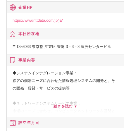
数あり、案件参画を通じ、ご自身の技術領域の幅だしをする
企業HP
ことができます！
・開発工程だけではなく、システム基盤の提案支援、システ
https://www.nttdata.com/jp/ja/
ムアーキテクチャ設計支援、グランドデザイン策定など、提
本社所在地
案工程も担当しており、お客様のビジネスに貢献することが
できます！
〒1356033 東京都 江東区 豊洲 3－3－3 豊洲センタービル
■スキル・人脈・キャリアの形成
事業内容
・最新のデジタル技術を学び、身に付ける事で自身の市場価
値を高める事ができます。
◆システムインテグレーション事業：
・多様なステークホルダーとの交渉経験、新規ビジネスの構
顧客の個別ニーズに合わせた情報処理システムの開発と、そ
想、構想を実現する過程で多様な人脈形成が期待できます。
の販売・賃貸・サービスの提供等
・入社後のキャリアパスは固定ではなく、ご自身の希望で切
り開いていくことができます。様々な職務領域を経験するこ
◆ネットワークシステムサービス事業：
とで、多様なキャリアパスを歩むことができます。（例：プ
市場のニーズに合わせ、コンピュータネットワークを基盤と
ロジェクトマネージャ/ビジネスデベロップメントなどへの職
した、種々の情報提供、情報処理等のサービスの提供
設立年月日
務領域への拡大が可能）