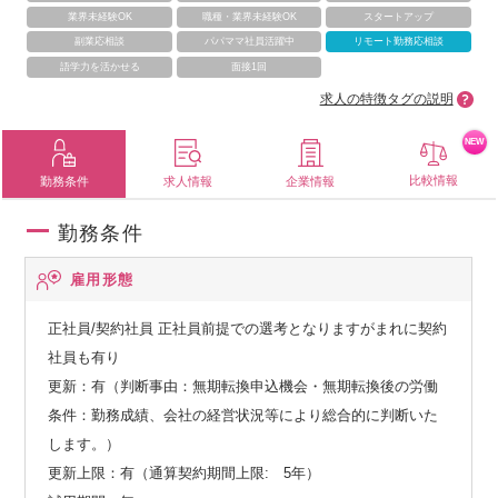
業界未経験OK
職種・業界未経験OK
スタートアップ
副業応相談
パパママ社員活躍中
リモート勤務応相談
語学力を活かせる
面接1回
求人の特徴タグの説明
NEW
比較情報
勤務条件
求人情報
企業情報
勤務条件
雇用形態
正社員/契約社員
正社員前提での選考となりますがまれに契約
社員も有り
更新：有（判断事由：無期転換申込機会・無期転換後の労働
条件：勤務成績、会社の経営状況等により総合的に判断いた
します。）
更新上限：有（通算契約期間上限: 5年）