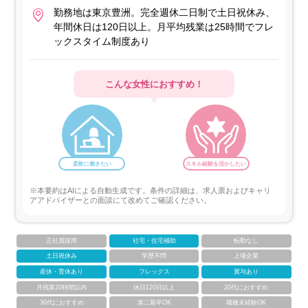
勤務地は東京豊洲。完全週休二日制で土日祝休み、
年間休日は120日以上。月平均残業は25時間でフレ
ックスタイム制度あり
こんな女性におすすめ！
柔軟に働きたい
スキル経験を活かしたい
※本要約はAIによる自動生成です。条件の詳細は、求人票およびキャリ
アアドバイザーとの面談にて改めてご確認ください。
正社員採用
社宅・住宅補助
転勤なし
土日祝休み
学歴不問
上場企業
産休・育休あり
フレックス
賞与あり
月残業20時間以内
休日120日以上
20代におすすめ
30代におすすめ
第二新卒OK
職種未経験OK