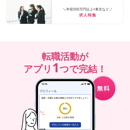
＼年収500万円以上×東京など／
求人特集
転職活動が
1
アプリ
つで完結！