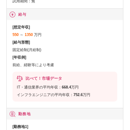
試用期間：無
給与
[想定年収]
550
～
1350
万円
[給与形態]
固定給制(月給制)
[年収例]
前給、経験等により考慮
比べて！市場データ
IT・通信業界の平均年収：
668.4
万円
インフラエンジニアの平均年収：
752.6
万円
勤務地
[勤務地1]