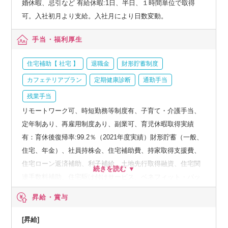
婚休暇、忌引など 有給休暇:1日、半日、１時間単位で取得
可。入社初月より支給。入社月により日数変動。
手当・福利厚生
住宅補助【 社宅 】
退職金
財形貯蓄制度
カフェテリアプラン
定期健康診断
通勤手当
残業手当
リモートワーク可、時短勤務等制度有、子育て・介護手当、
定年制あり、再雇用制度あり、副業可、育児休暇取得実績
有：育休後復帰率:99.2％（2021年度実績）財形貯蓄（一般、
住宅、年金）、社員持株会、住宅補助費、持家取得支援費、
住宅ローン返済補助、利子補給、土地先行取得融資、住宅関
連手数料補助、住宅駆け付けサービス、ベネフィット・パッ
ケージなど、人間ドック、オプション検査補助など、育児・
昇給・賞与
介護支援サービス、結婚祝い金、弔慰料、災害見舞金など、
社員食堂、企業年金（企業年金基金、確定拠出年金）、電気
[昇給]