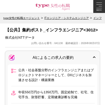
MENU
type女性の転職エージェント
ITエンジニア・システムエンジニア
インフラ
【公共】集約ポスト_インフラエンジニア<3012>
株式会社NTTデータ
お問い合わせ番号：641130 最終確認日：2026年08月07日
AIによるこの求人の要約
公共・社会基盤分野のインフラエンジニアまたはプ
ロジェクトマネージャーとして、DXビジネスを加
速させる設計・構築業務
年収550万円から1350万円。固定給制で、社宅、住
宅手当、財形貯蓄、定期健康診断を完備