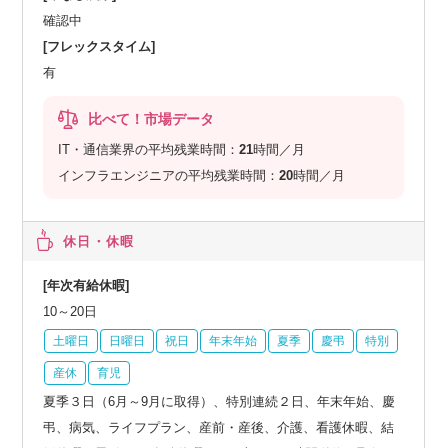
確認中
[フレックスタイム]
有
比べて！市場データ
IT・通信業界の平均残業時間：
21
時間／月
インフラエンジニアの平均残業時間：
20
時間／月
休日・休暇
[年次有給休暇]
10～20日
土曜日
日曜日
祝日
年末年始
夏季
慶弔
特別
産休
育児
夏季３日（6月～9月に取得）、特別連続２日、年末年始、慶
弔、病気、ライフプラン、産前・産後、介護、看護休暇、結