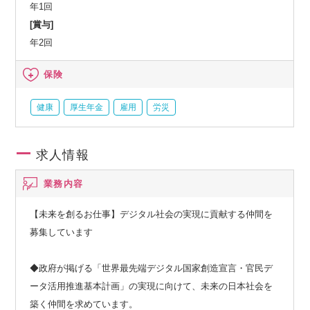
通信共済会(個人年金、遺児育英基金)
年1回
[賞与]
年2回
保険
健康
厚生年金
雇用
労災
求人情報
業務内容
【未来を創るお仕事】デジタル社会の実現に貢献する仲間を
募集しています
◆政府が掲げる「世界最先端デジタル国家創造宣言・官民デ
ータ活用推進基本計画」の実現に向けて、未来の日本社会を
築く仲間を求めています。