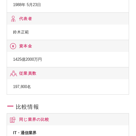
◆その他の事業：
1988年 5月23日
■柔軟な働き方と多様な職場環境
顧客の経営上の問題点に係わる調査・分析、情報処理システ
・柔軟な働き方（テレワーク推奨、業務の分断（中抜け）勤
ムの在り方に係わる企画・提案、保守・ファシリティマネジ
代表者
務、産休・育休制度などの福利厚生が充実）が可能です。
メント等
鈴木正範
・多くの組織で年次、役職問わず、積極的にコミュニケーシ
ョンを取り合いアイディア創出が出来るワイガヤな職場で
資本金
す。
・グループ内での転籍者、経験者採用社員や女性社員が活躍
1425億2000万円
しています。
従業員数
197,800名
比較情報
同じ業界の比較
IT・通信業界