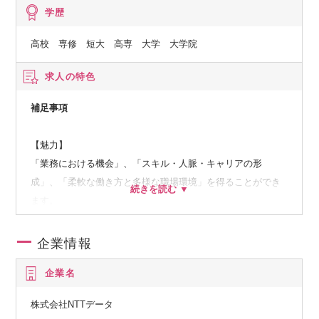
学歴
高校 専修 短大 高専 大学 大学院
求人の特色
補足事項
【魅力】
「業務における機会」、「スキル・人脈・キャリアの形
成」、「柔軟な働き方と多様な職場環境」を得ることができ
ます。
■業務における機会
企業情報
・国内有数の大規模システムの調達・設計・構築・試験に携
企業名
わることで、自身のスキルアップと業界をリードする存在と
しての成長を目指せます！
株式会社NTTデータ
・AWS/Azureなどのパブリッククラウドを利用する案件も多