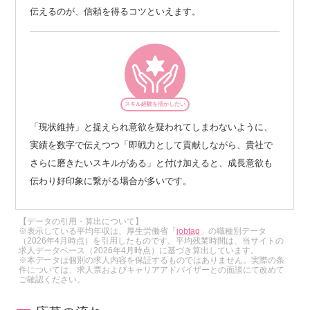
伝えるのが、信頼を得るコツといえます。
スキル経験を活かしたい
「現状維持」と捉えられ意欲を疑われてしまわないように、
実績を数字で伝えつつ「即戦力として貢献しながら、貴社で
さらに磨きたいスキルがある」と付け加えると、成長意欲も
伝わり好印象に繋がる場合が多いです。
【データの引用・算出について】
※表示している平均年収は、厚生労働省「
jobtag
」の職種別データ
（2026年4月時点）を引用したものです。平均残業時間は、当サイトの
求人データベース（2026年4月時点）に基づき算出しています。
※本データは個別の求人内容を保証するものではありません。実際の条
件については、求人票およびキャリアアドバイザーとの面談にて改めて
ご確認ください。