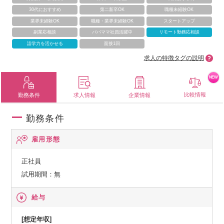
30代におすすめ
第二新卒OK
職種未経験OK
業界未経験OK
職種・業界未経験OK
スタートアップ
副業応相談
パパママ社員活躍中
リモート勤務応相談
語学力を活かせる
面接1回
求人の特徴タグの説明
NEW
比較情報
勤務条件
求人情報
企業情報
勤務条件
雇用形態
正社員
試用期間：無
給与
[想定年収]