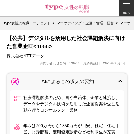
MENU
type女性の転職エージェント
マーケティング・企画・管理・経営
マーケテ
【公共】デジタルを活用した社会課題解決に向け
た営業企画<1056>
株式会社NTTデータ
お問い合わせ番号：596733 最終確認日：2026年08月07日
AIによるこの求人の要約
社会課題解決のため、国や自治体、企業と連携し、
データやデジタル技術を活用した企画提案や受注活
動を行うコンサルタント業務
年収は700万円から1350万円が目安。社宅、住宅手
当、財形貯蓄、定期健康診断など福利厚生が充実