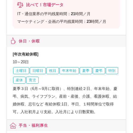
比べて！市場データ
IT・通信業界の平均残業時間：
21
時間／月
マーケティング・企画の平均残業時間：
23
時間／月
休日・休暇
[年次有給休暇]
10～20日
土曜日
日曜日
祝日
年末年始
夏季
慶弔
特別
産休
育児
夏季３日（6月～9月に取得）、特別連続２日、年末年始、慶
弔、病気、ライフプラン、産前・産後、介護、看護休暇、結
婚休暇、忌引など 有給休暇:1日、半日、１時間単位で取得
可。入社初月より支給。入社月により日数変動。
手当・福利厚生