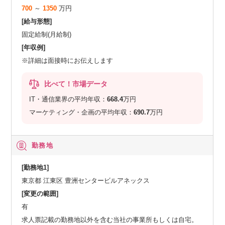
700
～
1350
万円
[給与形態]
固定給制(月給制)
[年収例]
※詳細は面接時にお伝えします
比べて！市場データ
IT・通信業界の平均年収：
668.4
万円
マーケティング・企画の平均年収：
690.7
万円
勤務地
[勤務地1]
東京都 江東区 豊洲センタービルアネックス
[変更の範囲]
有
求人票記載の勤務地以外を含む当社の事業所もしくは自宅。