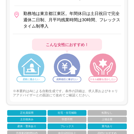
勤務地は東京都江東区。年間休日は土日祝日で完全
週休二日制、月平均残業時間は30時間、フレックス
タイム制導入
こんな女性におすすめ！
柔軟に働きたい
成果相応に稼ぎたい
スキル経験を活かしたい
※本要約はAIによる自動生成です。条件の詳細は、求人票およびキャリ
アアドバイザーとの面談にて改めてご確認ください。
正社員採用
社宅・住宅補助
転勤なし
土日祝休み
学歴不問
上場企業
産休・育休あり
フレックス
賞与あり
月残業20時間以内
休日120日以上
20代におすすめ