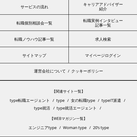
キャリアアドバイザー
サービスの流れ
紹介
転職実例インタビュー
転職個別相談会一覧
記事一覧
転職ノウハウ記事一覧
求人検索
サイトマップ
マイページログイン
運営会社について
クッキーポリシー
【関連サイト一覧】
type転職エージェント
type
女の転職type
typeIT派遣
type就活
type就活エージェント
【WEBマガジン一覧】
エンジニアtype
Woman type
20’s type