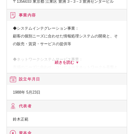
〒1356033 東京都 江東区 豊洲 3－3－3 豊洲センタービル
・地図基盤チームのご紹介
https://dtcdata.net/location-info-service-pf/
事業内容
・MD communetサイト
◆システムインテグレーション事業：
https://info.adus-arch.com/
顧客の個別ニーズに合わせた情報処理システムの開発と、そ
の販売・賃貸・サービスの提供等
・社会課題起点でゼロから事業を生み出すコンサルティング
の魅力
◆ネットワークシステムサービス事業：
https://www.nttdata.com/global/ja/recruit/uptodata/article
市場のニーズに合わせ、コンピュータネットワークを基盤と
s/4778/
した、種々の情報提供、情報処理等のサービスの提供
設立年月日
・社会課題ドリブンのDNAを広める、公共・社会基盤分野の
◆その他の事業：
1988年 5月23日
人財変革プログラムとは？
顧客の経営上の問題点に係わる調査・分析、情報処理システ
https://www.nttdata.com/global/ja/recruit/uptodata/article
ムの在り方に係わる企画・提案、保守・ファシリティマネジ
代表者
s/5343/
メント等
鈴木正範
・公共・社会基盤分野のすべてがわかる－公共・社会基盤分
資本金