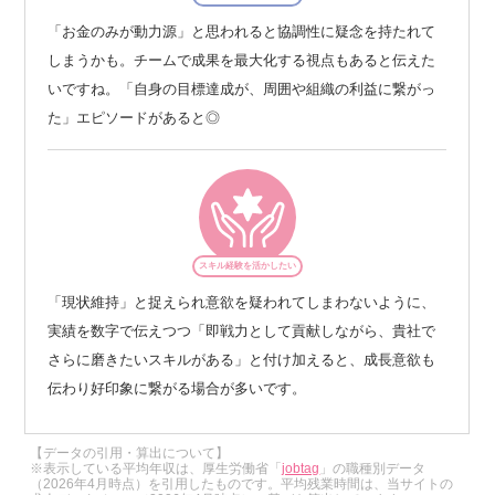
「お金のみが動力源」と思われると協調性に疑念を持たれて
しまうかも。チームで成果を最大化する視点もあると伝えた
いですね。「自身の目標達成が、周囲や組織の利益に繋がっ
た」エピソードがあると◎
スキル経験を活かしたい
「現状維持」と捉えられ意欲を疑われてしまわないように、
実績を数字で伝えつつ「即戦力として貢献しながら、貴社で
さらに磨きたいスキルがある」と付け加えると、成長意欲も
伝わり好印象に繋がる場合が多いです。
【データの引用・算出について】
※表示している平均年収は、厚生労働省「
jobtag
」の職種別データ
（2026年4月時点）を引用したものです。平均残業時間は、当サイトの