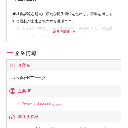
◆社会課題を起点に新たな提供価値を創出し、事業を通じて
社会貢献が出来る魅力的な職場です。
公共性の高い市場を中心としながら、金融や法人などの多
くの社内部署との連携に加え、
政府や自治体、大学教授、民間企業など多くの関係者と関
われるスケールの大きな仕事です。
企業情報
社会課題解決に向けた取り組みを体現する組織として2024
企業名
年7月に設立された新しい組織であり、
社会課題解決に向けた将来像のデザイン力と過去から蓄積
株式会社NTTデータ
された営業力、幅広い顧客基盤を掛け合わせることで顧客へ
の提供価値を最大化させるエキスパート集団です。
企業HP
社会課題解決に向けた情熱を持つチームメンバ互いに高め
あいながら、急速な事業拡大と自己成長を体感できるチャレ
https://www.nttdata.com/jp/ja/
ンジングなポジションです。
本社所在地
【参考情報】