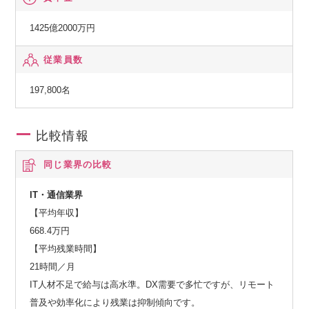
野 経験者採用サイト－
https://public-careers.nttdata.com/
1425億2000万円
従業員数
・組織を知る「社会基盤ソリューション事業本部」
https://public-careers.nttdata.com/sector05/
197,800名
・NTTデータグループ経験者採用サイト「公共・社会基盤分
野のご紹介」
比較情報
https://www.nttdata.com/global/ja/recruit/careers/business
同じ業界の比較
-strategy/division01/
IT・通信業界
【平均年収】
668.4万円
【平均残業時間】
21時間／月
IT人材不足で給与は高水準。DX需要で多忙ですが、リモート
普及や効率化により残業は抑制傾向です。