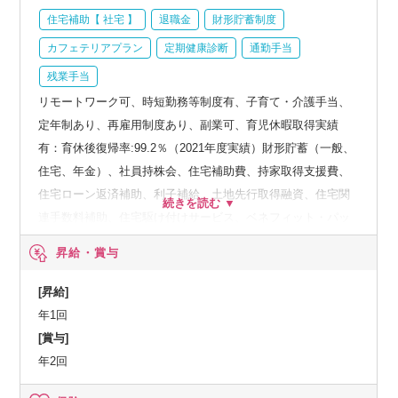
住宅補助【 社宅 】
退職金
財形貯蓄制度
カフェテリアプラン
定期健康診断
通勤手当
残業手当
リモートワーク可、時短勤務等制度有、子育て・介護手当、
定年制あり、再雇用制度あり、副業可、育児休暇取得実績
有：育休後復帰率:99.2％（2021年度実績）財形貯蓄（一般、
住宅、年金）、社員持株会、住宅補助費、持家取得支援費、
住宅ローン返済補助、利子補給、土地先行取得融資、住宅関
連手数料補助、住宅駆け付けサービス、ベネフィット・パッ
ケージなど、人間ドック、オプション検査補助など、育児・
昇給・賞与
介護支援サービス、結婚祝い金、弔慰料、災害見舞金など、
社員食堂、企業年金（企業年金基金、確定拠出年金）、電気
[昇給]
通信共済会(個人年金、遺児育英基金)
年1回
[賞与]
年2回