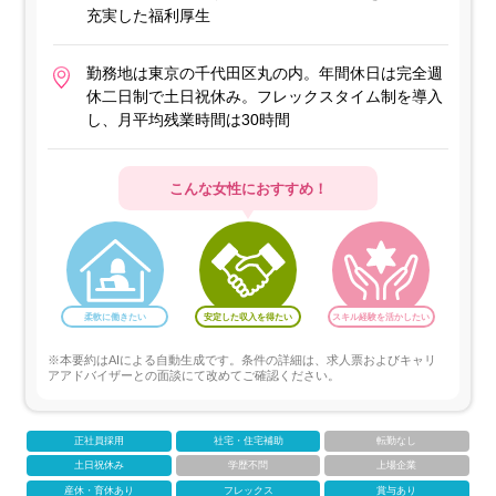
充実した福利厚生
勤務地は東京の千代田区丸の内。年間休日は完全週
休二日制で土日祝休み。フレックスタイム制を導入
し、月平均残業時間は30時間
こんな女性におすすめ！
柔軟に働きたい
安定した収入を得たい
スキル経験を活かしたい
※本要約はAIによる自動生成です。条件の詳細は、求人票およびキャリ
アアドバイザーとの面談にて改めてご確認ください。
正社員採用
社宅・住宅補助
転勤なし
土日祝休み
学歴不問
上場企業
産休・育休あり
フレックス
賞与あり