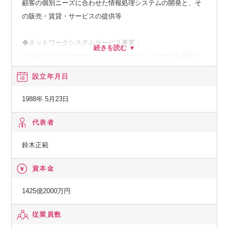
顧客の個別ニーズに合わせた情報処理システムの開発と、そ
の販売・賃貸・サービスの提供等
◆ネットワークシステムサービス事業：
市場のニーズに合わせ、コンピュータネットワークを基盤と
した、種々の情報提供、情報処理等のサービスの提供
設立年月日
◆その他の事業：
1988年 5月23日
顧客の経営上の問題点に係わる調査・分析、情報処理システ
ムの在り方に係わる企画・提案、保守・ファシリティマネジ
代表者
メント等
鈴木正範
資本金
1425億2000万円
従業員数