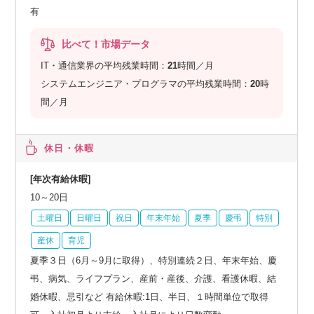
有
比べて！市場データ
IT・通信業界の平均残業時間：
21
時間／月
システムエンジニア・プログラマの平均残業時間：
20
時
間／月
休日・休暇
[年次有給休暇]
10～20日
土曜日
日曜日
祝日
年末年始
夏季
慶弔
特別
産休
育児
夏季３日（6月～9月に取得）、特別連続２日、年末年始、慶
弔、病気、ライフプラン、産前・産後、介護、看護休暇、結
婚休暇、忌引など 有給休暇:1日、半日、１時間単位で取得