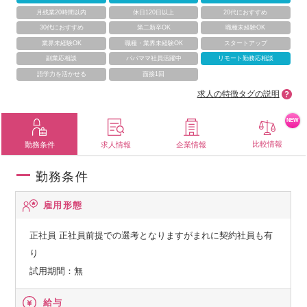
月残業20時間以内
休日120日以上
20代におすすめ
30代におすすめ
第二新卒OK
職種未経験OK
業界未経験OK
職種・業界未経験OK
スタートアップ
副業応相談
パパママ社員活躍中
リモート勤務応相談
語学力を活かせる
面接1回
求人の特徴タグの説明
NEW
比較情報
勤務条件
求人情報
企業情報
勤務条件
雇用形態
正社員
正社員前提での選考となりますがまれに契約社員も有
り
試用期間：無
給与