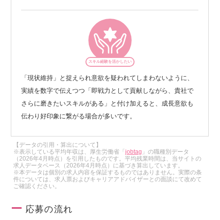
スキル経験を活かしたい
「現状維持」と捉えられ意欲を疑われてしまわないように、
実績を数字で伝えつつ「即戦力として貢献しながら、貴社で
さらに磨きたいスキルがある」と付け加えると、成長意欲も
伝わり好印象に繋がる場合が多いです。
【データの引用・算出について】
※表示している平均年収は、厚生労働省「
jobtag
」の職種別データ
（2026年4月時点）を引用したものです。平均残業時間は、当サイトの
求人データベース（2026年4月時点）に基づき算出しています。
※本データは個別の求人内容を保証するものではありません。実際の条
件については、求人票およびキャリアアドバイザーとの面談にて改めて
ご確認ください。
応募の流れ