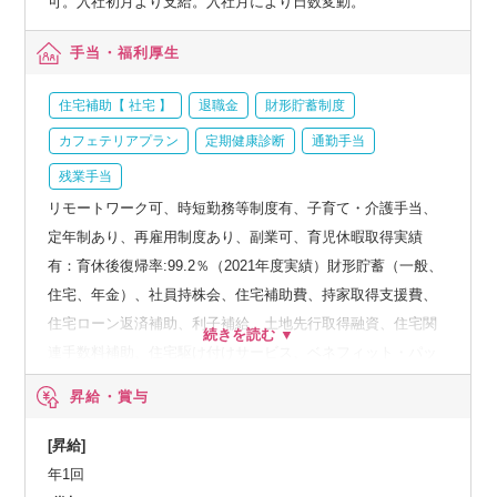
可。入社初月より支給。入社月により日数変動。
手当・福利厚生
住宅補助【 社宅 】
退職金
財形貯蓄制度
カフェテリアプラン
定期健康診断
通勤手当
残業手当
リモートワーク可、時短勤務等制度有、子育て・介護手当、
定年制あり、再雇用制度あり、副業可、育児休暇取得実績
有：育休後復帰率:99.2％（2021年度実績）財形貯蓄（一般、
住宅、年金）、社員持株会、住宅補助費、持家取得支援費、
住宅ローン返済補助、利子補給、土地先行取得融資、住宅関
連手数料補助、住宅駆け付けサービス、ベネフィット・パッ
ケージなど、人間ドック、オプション検査補助など、育児・
昇給・賞与
介護支援サービス、結婚祝い金、弔慰料、災害見舞金など、
社員食堂、企業年金（企業年金基金、確定拠出年金）、電気
[昇給]
通信共済会(個人年金、遺児育英基金)
年1回