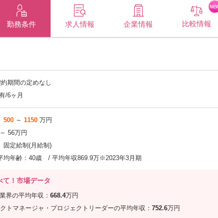
NE
比較情報
企業情報
勤務条件
求人情報
契約期間の定めなし
有/6ヶ月
500
～
1150
万円
 ～ 56万円
固定給制(月給制)
平均年齢：40歳 / 平均年収869.9万※2023年3月期
べて！市場データ
信業界の平均年収：
668.4
万円
クトマネージャ・プロジェクトリーダーの平均年収：
752.6
万円