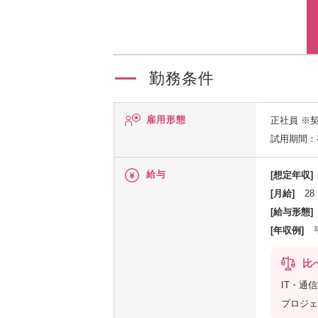
勤務条件
雇用形態
正社員
※
試用期間：
給与
[想定年収]
[月給]
28
[給与形態]
[年収例]
比
IT・通
プロジェ