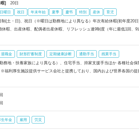
暇]
20日
日曜日
祝日
年末年始
夏季
慶弔
特別
産休
育児
日制(土・日)、祝日（※曜日は勤務地により異なる）年次有給休暇(初年度20
結婚休暇、出産休暇、配偶者出産休暇、リフレッシュ連9制度（年に最低1回、
退職金
財形貯蓄制度
定期健康診断
通勤手当
残業手当
勤務地・扶養家族により異なる）、住宅手当、持家支援手当ほか 各種社会保
 ※福利厚生施設提供サービス会社と提携しており、国内および世界各国の提
回
回
厚生年金
雇用
労災