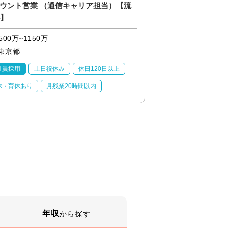
ウント営業 （通信キャリア担当）【流
◎【産業】アプリケ
4】
補/PLM領域
500万~1150万
500万~1150万
東京都
東京都
社員採用
土日祝休み
休日120日以上
正社員採用
土日祝
休・育休あり
月残業20時間以内
産休・育休あり
月
年収
から探す