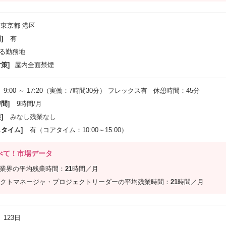
東京都 港区
]
有
る勤務地
策]
屋内全面禁煙
9:00 ～ 17:20（実働：7時間30分） フレックス有 休憩時間：45分
間]
9時間/月
]
みなし残業なし
スタイム]
有（コアタイム：10:00～15:00）
べて！市場データ
信業界の平均残業時間：
21
時間／月
クトマネージャ・プロジェクトリーダーの平均残業時間：
21
時間／月
123日