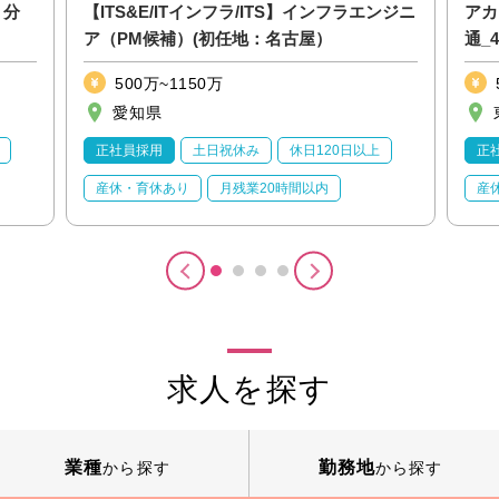
・分
【ITS&E/ITインフラ/ITS】インフラエンジニ
アカ
ア（PM候補）(初任地：名古屋）
通_
500万~1150万
愛知県
正社員採用
土日祝休み
休日120日以上
正
産休・育休あり
月残業20時間以内
産
求人を探す
業種
勤務地
から探す
から探す