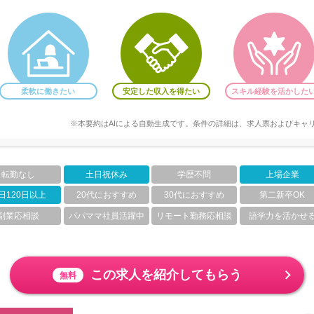
柔軟に働きたい
安定した収入を得たい
スキル経験を活かした
※本要約はAIによる自動生成です。条件の詳細は、求人票およびキャ
転勤なし
土日祝休み
学歴不問
上場企業
日120日以上
20代におすすめ
30代におすすめ
第二新卒OK
副業応相談
パパママ社員活躍中
リモート勤務応相談
語学力を活かせ
この求人を紹介してもらう
無料