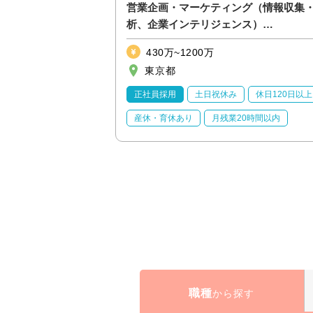
日系リース会社向
営業企画・マーケティング（情報収集
性あり【金融_21】
析、企業インテリジェンス）
【ITS&E/S&M2_39】
430万~1200万
東京都
休日120日以上
正社員採用
土日祝休み
休日120日以上
20時間以内
産休・育休あり
月残業20時間以内
職種
から探す