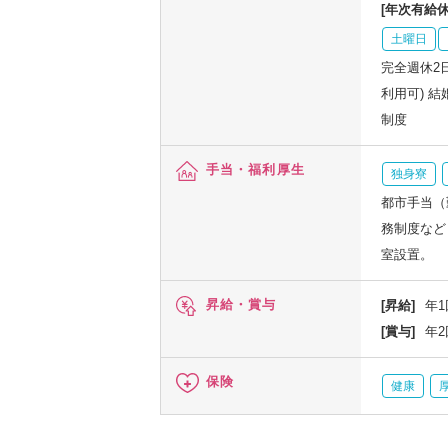
[年次有給休
土曜日
完全週休2
利用可) 
制度
手当・福利厚生
独身寮
都市手当（
務制度など
室設置。
昇給・賞与
[昇給]
年1
[賞与]
年2
保険
健康