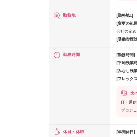
勤務地
[勤務地1]
[変更の範囲
会社の定め
[受動喫煙対
勤務時間
[勤務時間]
[平均残業時
[みなし残業
[フレック
比
IT・通
プロジェ
休日・休暇
[年間休日]