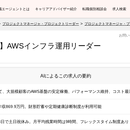
職エージェントとは
キャリアアドバイザー紹介
転職個別相談会
求人検索
プロジェクトマネージャ・プロジェクトリーダー
プロジェクトマネージャ・プ
お問い
/DM】AWSインフラ運用リーダー
AIによるこの求人の要約
て、大規模顧客のAWS基盤の安定稼働、パフォーマンス維持、コスト
均年収869.9万円。財形貯蓄や定期健康診断制度が利用可能
3日で土日祝休み。月平均残業時間は9時間、フレックスタイム制度あり