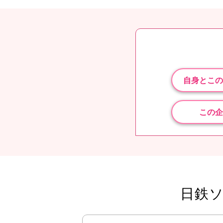
自身とこの
この企
日鉄