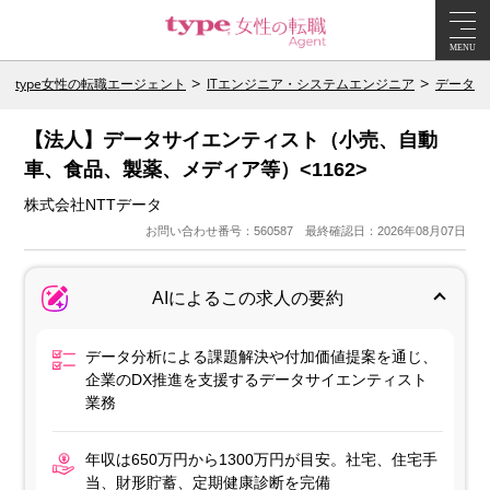
MENU
type女性の転職エージェント
ITエンジニア・システムエンジニア
データサ
【法人】データサイエンティスト（小売、自動
車、食品、製薬、メディア等）<1162>
株式会社NTTデータ
お問い合わせ番号：560587 最終確認日：2026年08月07日
AIによるこの求人の要約
データ分析による課題解決や付加価値提案を通じ、
企業のDX推進を支援するデータサイエンティスト
業務
年収は650万円から1300万円が目安。社宅、住宅手
当、財形貯蓄、定期健康診断を完備