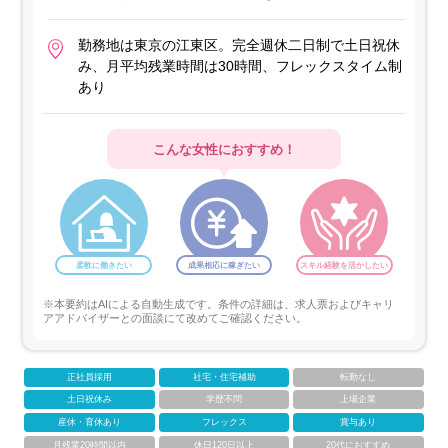
勤務地は東京の江東区。完全週休二日制で土日祝休
み、月平均残業時間は30時間、フレックスタイム制
あり
こんな女性におすすめ！
柔軟に働きたい
成果相応に稼ぎたい
スキル経験を活かしたい
※本要約はAIによる自動生成です。条件の詳細は、求人票およびキャリ
アアドバイザーとの面談にて改めてご確認ください。
正社員採用
社宅・住宅補助
転勤なし
土日祝休み
学歴不問
上場企業
産休・育休あり
フレックス
賞与あり
月残業20時間以内
休日120日以上
20代におすすめ