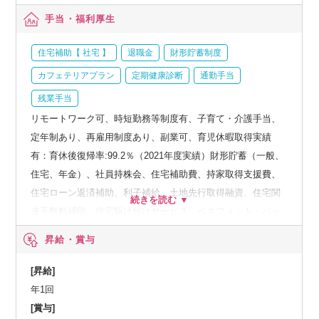
手当・福利厚生
住宅補助【 社宅 】
退職金
財形貯蓄制度
カフェテリアプラン
定期健康診断
通勤手当
残業手当
リモートワーク可、時短勤務等制度有、子育て・介護手当、
定年制あり、再雇用制度あり、副業可、育児休暇取得実績
有：育休後復帰率:99.2％（2021年度実績）財形貯蓄（一般、
住宅、年金）、社員持株会、住宅補助費、持家取得支援費、
住宅ローン返済補助、利子補給、土地先行取得融資、住宅関
連手数料補助、住宅駆け付けサービス、ベネフィット・パッ
ケージなど、人間ドック、オプション検査補助など、育児・
昇給・賞与
介護支援サービス、結婚祝い金、弔慰料、災害見舞金など、
社員食堂、企業年金（企業年金基金、確定拠出年金）、電気
[昇給]
通信共済会(個人年金、遺児育英基金)
年1回
[賞与]