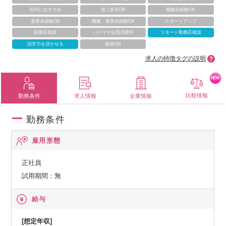
30代におすすめ
第二新卒OK
職種未経験OK
業界未経験OK
職種・業界未経験OK
スタートアップ
副業応相談
パパママ社員活躍中
リモート勤務応相談
語学力を活かせる
面接1回
求人の特徴タグの説明
NEW
比較情報
勤務条件
求人情報
企業情報
勤務条件
雇用形態
正社員
試用期間：無
給与
[想定年収]