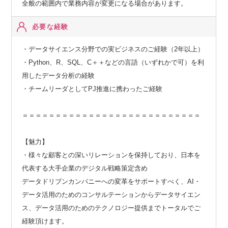
全般の範囲内で業務内容が変更になる場合があります。
必要な経験
・データサイエンス分野での実ビジネスのご経験（2年以上）
・Python、R、SQL、C＋＋などの言語（いずれかで可）を利
用したデータ分析の経験
・チームリーダとしてPJ推進に携わったご経験
＝＝＝＝＝＝＝＝＝＝＝＝＝＝＝＝＝＝＝＝＝＝＝＝＝＝＝
【魅力】
・様々な顧客との深いリレーションを保持しており、日本を
代表する大手企業のデジタル戦略策定含め
データドリブンカンパニーへの変革をサポートすべく、AI・
データ活用のためのコンサルテーションからデータサイエン
ス、データ活用のためのテクノロジー提供までトータルでご
経験頂けます。