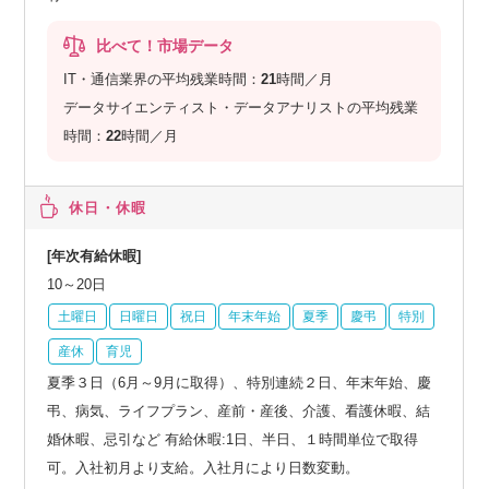
比べて！市場データ
IT・通信業界の平均残業時間：
21
時間／月
データサイエンティスト・データアナリストの平均残業
時間：
22
時間／月
休日・休暇
[年次有給休暇]
10～20日
土曜日
日曜日
祝日
年末年始
夏季
慶弔
特別
産休
育児
夏季３日（6月～9月に取得）、特別連続２日、年末年始、慶
弔、病気、ライフプラン、産前・産後、介護、看護休暇、結
婚休暇、忌引など 有給休暇:1日、半日、１時間単位で取得
可。入社初月より支給。入社月により日数変動。