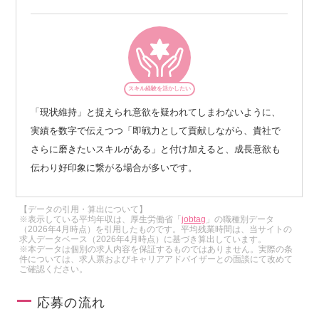
スキル経験を活かしたい
「現状維持」と捉えられ意欲を疑われてしまわないように、
実績を数字で伝えつつ「即戦力として貢献しながら、貴社で
さらに磨きたいスキルがある」と付け加えると、成長意欲も
伝わり好印象に繋がる場合が多いです。
【データの引用・算出について】
※表示している平均年収は、厚生労働省「
jobtag
」の職種別データ
（2026年4月時点）を引用したものです。平均残業時間は、当サイトの
求人データベース（2026年4月時点）に基づき算出しています。
※本データは個別の求人内容を保証するものではありません。実際の条
件については、求人票およびキャリアアドバイザーとの面談にて改めて
ご確認ください。
応募の流れ