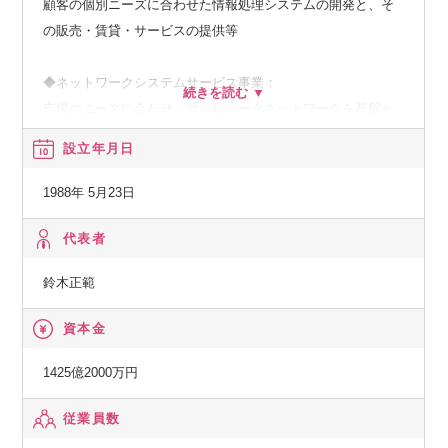
顧客の個別ニーズに合わせた情報処理システムの開発と、そ
の販売・賃貸・サービスの提供等
◆ネットワークシステムサービス事業：
市場のニーズに合わせ、コンピュータネットワークを基盤と
した、種々の情報提供、情報処理等のサービスの提供
設立年月日
◆その他の事業：
1988年 5月23日
顧客の経営上の問題点に係わる調査・分析、情報処理システ
ムの在り方に係わる企画・提案、保守・ファシリティマネジ
代表者
メント等
鈴木正範
資本金
1425億2000万円
従業員数