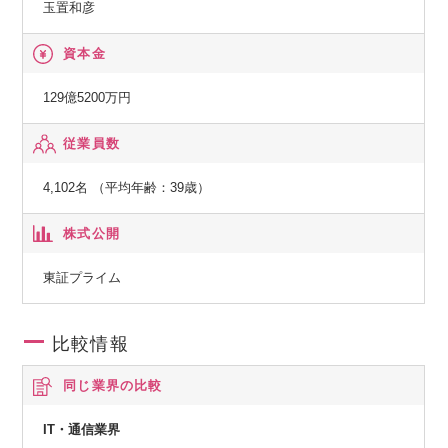
玉置和彦
献する上級職
【総務省】
資本金
一般第二種電気通信事業者
129億5200万円
【国土交通省】
従業員数
特定建設業電気工事業・電気通信工事業
4,102名 （平均年齢：39歳）
株式公開
東証プライム
比較情報
同じ業界の比較
IT・通信業界