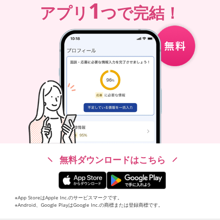
1
アプリ
つで完結！
無料ダウンロードはこちら
※App StoreはApple Inc.のサービスマークです。
※Android、Google PlayはGoogle Inc.の商標または登録商標です。