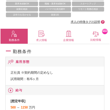
業界未経験OK
職種・業界未経験OK
スタートアップ
副業応相談
パパママ社員活躍中
リモート勤務応相談
語学力を活かせる
面接1回
求人の特徴タグの説明
NEW
比較情報
勤務条件
求人情報
企業情報
勤務条件
雇用形態
正社員
※契約期間の定めなし
試用期間：有/6ヶ月
給与
[想定年収]
500
～
1150
万円