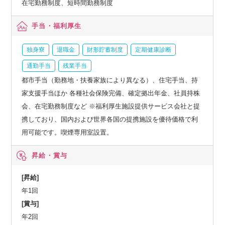
在宅勤務制度、短時間勤務制度
手当・福利厚生
独身寮
退職金
財形貯蓄制度
定期健康診断
通勤手当
残業手当
都市手当（勤務地・扶養家族により異なる）、住宅手当、持
家支援手当ほか 各種社会保険完備、確定拠出年金、社員持株
会、在宅勤務制度など ※福利厚生施設提供サービス会社と提
携しており、国内および世界各国の提携施設を優待価格で利
用可能です。喫煙専用室設置。
昇給・賞与
[昇給]
年1回
[賞与]
年2回