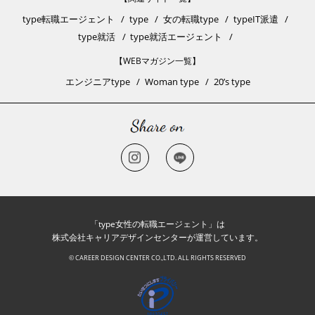
type転職エージェント
type
女の転職type
typeIT派遣
type就活
type就活エージェント
【WEBマガジン一覧】
エンジニアtype
Woman type
20’s type
「type女性の転職エージェント」は
株式会社キャリアデザインセンターが運営しています。
© CAREER DESIGN CENTER CO.,LTD. ALL RIGHTS RESERVED