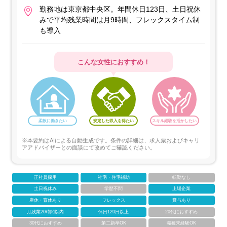
勤務地は東京都中央区。年間休日123日、土日祝休
みで平均残業時間は月9時間、フレックスタイム制
も導入
こんな女性におすすめ！
柔軟に働きたい
安定した収入を得たい
スキル経験を活かしたい
※本要約はAIによる自動生成です。条件の詳細は、求人票およびキャリ
アアドバイザーとの面談にて改めてご確認ください。
正社員採用
社宅・住宅補助
転勤なし
土日祝休み
学歴不問
上場企業
産休・育休あり
フレックス
賞与あり
月残業20時間以内
休日120日以上
20代におすすめ
30代におすすめ
第二新卒OK
職種未経験OK