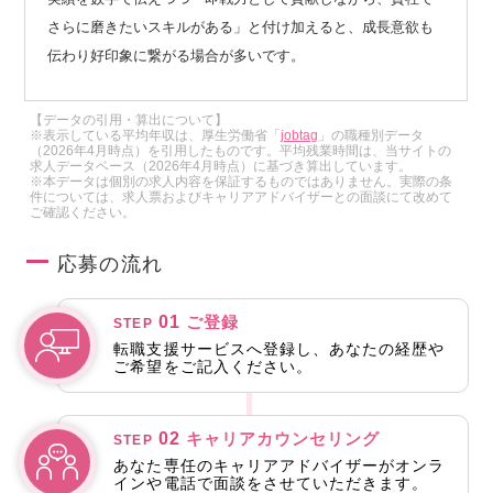
さらに磨きたいスキルがある」と付け加えると、成長意欲も
伝わり好印象に繋がる場合が多いです。
【データの引用・算出について】
※表示している平均年収は、厚生労働省「
jobtag
」の職種別データ
（2026年4月時点）を引用したものです。平均残業時間は、当サイトの
求人データベース（2026年4月時点）に基づき算出しています。
※本データは個別の求人内容を保証するものではありません。実際の条
件については、求人票およびキャリアアドバイザーとの面談にて改めて
ご確認ください。
応募の流れ
01
ご登録
STEP
転職支援サービスへ登録し、あなたの経歴や
ご希望をご記入ください。
02
キャリアカウンセリング
STEP
あなた専任のキャリアアドバイザーがオンラ
インや電話で面談をさせていただきます。