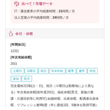
比べて！市場データ
IT・通信業界の平均残業時間：
21
時間／月
法人営業の平均残業時間：
24
時間／月
休日・休暇
[年間休日]
123日
[年次有給休暇]
20日
土曜日
日曜日
祝日
年末年始
夏季
慶弔
特別
産休
育児
完全週休2日制(土・日)、祝日（※曜日は勤務地により異な
る）年次有給休暇(初年度20日)、福祉休暇(育児、家族の看
護・介護目的等に利用可) 結婚休暇、出産休暇、配偶者出産休
暇、リフレッシュ連9制度（年に最低1回、9連休を取得可能）