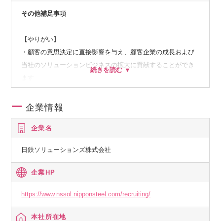
その他補足事項
【やりがい】
・顧客の意思決定に直接影響を与え、顧客企業の成長および
当社のソリューションビジネスの拡大に貢献することができ
ます
・多様な顧客やプロジェクトに関わることで、飽きることな
く働くことができます
企業情報
・営業、開発など、様々なチームと連携、協力して働くた
企業名
め、チームとしての達成感を味わえます
日鉄ソリューションズ株式会社
【組織の特徴】
・小売領域におけるソリューション・サービス・人材支援サ
企業HP
ービスを軸とした事業推進を担当する部署です。
・コンサル、ITディレクタからアプリSE、インフラSEまで多
https://www.nssol.nipponsteel.com/recruiting/
様な人材が在籍する組織において、様々な職種や幅広い世代
本社所在地
のメンバと連携・協力しながら、仕事ができる環境がありま