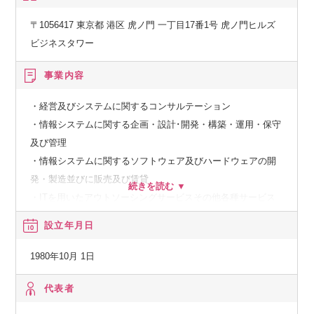
す。
〒1056417 東京都 港区 虎ノ門 一丁目17番1号 虎ノ門ヒルズ
ビジネスタワー
【獲得できるスキル】
・顧客の要望を理解し、顧客の状況や潜在的なニーズから課
事業内容
題を見つけ、適切なソリューションを提案する能力
・効果的なプレゼンテーションを通じて、ソリューションの
・経営及びシステムに関するコンサルテーション
価値を伝える技術
・情報システムに関する企画・設計･開発・構築・運用・保守
・複数のプロジェクトを同時に管理し、期限内に成果を出す
及び管理
能力
・情報システムに関するソフトウェア及びハードウェアの開
・流通／小売業界のITトレンドや小売業界の技術に関する深
発・製造並びに販売及び賃貸
い理解
・ITを用いたアウトソーシングサービスその他各種サービス
設立年月日
【キャリアパス例】
【経済産業省】
小売業様向けのソリューション活動を推進する組織において
システムインテグレータ登録企業
1980年10月 1日
・戦略的なプリセールス活動を計画し、推進するプリセール
スチームリーダー
【経済産業省】
代表者
・技術的な視点から営業戦略を牽引し、組織全体の成果に貢
特定システムオペレーション認定企業