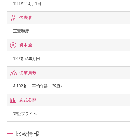
システムインテグレータ登録企業
1980年10月 1日
【経済産業省】
代表者
特定システムオペレーション認定企業
玉置和彦
【総務省】
資本金
一般第二種電気通信事業者
129億5200万円
【国土交通省】
従業員数
特定建設業電気工事業・電気通信工事業
4,102名 （平均年齢：39歳）
株式公開
東証プライム
比較情報