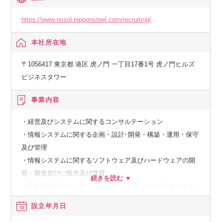
り、このナレッジを通じて、製造業向けの業務知見を獲得で
きる点もキャリア形成上のポイントです。
https://www.nssol.nipponsteel.com/recruiting/
領域としても上流から保守まで、幅広い領域をカバーしてお
本社所在地
り、ご自身の強みやキャリア志向性に応じたキャリアアップ
を図ることが可能です。
〒1056417 東京都 港区 虎ノ門 一丁目17番1号 虎ノ門ヒルズ
ビジネスタワー
事業内容
・経営及びシステムに関するコンサルテーション
・情報システムに関する企画・設計･開発・構築・運用・保守
及び管理
・情報システムに関するソフトウェア及びハードウェアの開
発・製造並びに販売及び賃貸
・ITを用いたアウトソーシングサービスその他各種サービス
設立年月日
【経済産業省】