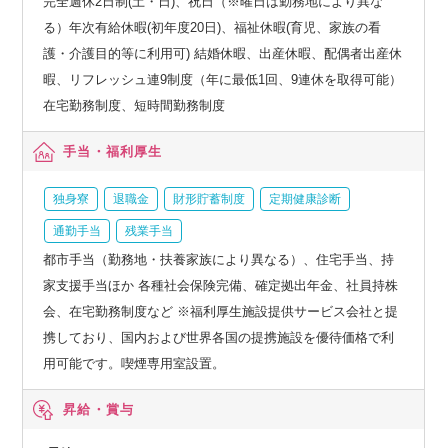
完全週休2日制(土・日)、祝日（※曜日は勤務地により異な
る）年次有給休暇(初年度20日)、福祉休暇(育児、家族の看
護・介護目的等に利用可) 結婚休暇、出産休暇、配偶者出産休
暇、リフレッシュ連9制度（年に最低1回、9連休を取得可能）
在宅勤務制度、短時間勤務制度
手当・福利厚生
独身寮
退職金
財形貯蓄制度
定期健康診断
通勤手当
残業手当
都市手当（勤務地・扶養家族により異なる）、住宅手当、持
家支援手当ほか 各種社会保険完備、確定拠出年金、社員持株
会、在宅勤務制度など ※福利厚生施設提供サービス会社と提
携しており、国内および世界各国の提携施設を優待価格で利
用可能です。喫煙専用室設置。
昇給・賞与