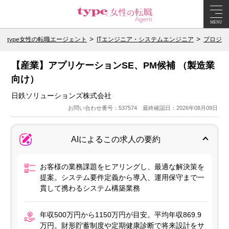
MENU
type女性の転職エージェント
ITエンジニア・システムエンジニア
プロジェ
【産業】アプリケーションSE、PM候補 （製造業
向け）
日鉄ソリューションズ株式会社
お問い合わせ番号：537574 最終確認日：2026年08月09日
AIによるこの求人の要約
お客様の業務課題をヒアリングし、最適な解決策を
提案。システム要件定義から導入、運用保守まで一
貫して携わるシステム構築業務
年収500万円から1150万円が目安。平均年収869.9
万円。財形貯蓄制度や定期健康診断で将来設計をサ