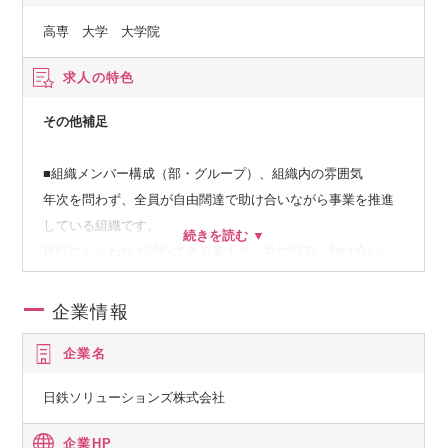
高専 大学 大学院
求人の特色
その他補足
■組織メンバー構成（部・グループ）、組織内の雰囲気
年次を問わず、全員が自由闊達で助け合いながら事業を推進
している組織です。
現行にとらわれず試行できる風土と、共に悩み・助け合い・
協働推進できる仲間がいます。
企業情報
■キャリアパス（身に付くスキル・成長イメージ）
企業名
様々な技術領域を経験することで、エンジニアとしてのキャ
リアの幅を広げることが可能です。
日鉄ソリューションズ株式会社
また、何よりも、当社のオリジンでもある製造業向けビジネ
スは、長年に亘り多数のお客様に対する成功体験を有してお
企業HP