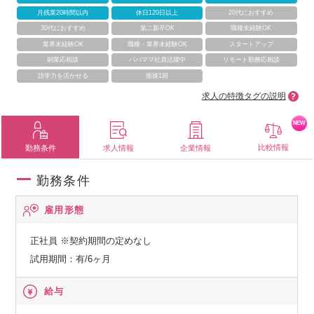
月残業20時間以内
休日120日以上
20代におすすめ
30代におすすめ
第二新卒OK
職種未経験OK
業界未経験OK
職種・業界未経験OK
スタートアップ
副業応相談
パパママ社員活躍中
リモート勤務応相談
語学力を活かせる
面接1回
求人の特徴タグの説明
NEW
比較情報
勤務条件
求人情報
企業情報
勤務条件
雇用形態
正社員
※契約期間の定めなし
試用期間：有/6ヶ月
給与