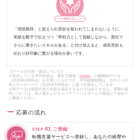
スキル経験を活かしたい
「現状維持」と捉えられ意欲を疑われてしまわないように、
実績を数字で伝えつつ「即戦力として貢献しながら、貴社で
さらに磨きたいスキルがある」と付け加えると、成長意欲も
伝わり好印象に繋がる場合が多いです。
【データの引用・算出について】
※表示している平均年収は、厚生労働省「
jobtag
」の職種別データ
（2026年4月時点）を引用したものです。平均残業時間は、当サイトの
求人データベース（2026年4月時点）に基づき算出しています。
※本データは個別の求人内容を保証するものではありません。実際の条
件については、求人票およびキャリアアドバイザーとの面談にて改めて
ご確認ください。
応募の流れ
01
ご登録
STEP
転職支援サービスへ登録し、あなたの経歴や