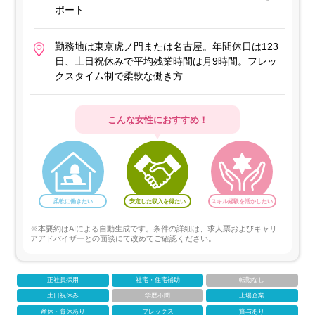
ポート
勤務地は東京虎ノ門または名古屋。年間休日は123
日、土日祝休みで平均残業時間は月9時間。フレッ
クスタイム制で柔軟な働き方
こんな女性におすすめ！
柔軟に働きたい
安定した収入を得たい
スキル経験を活かしたい
※本要約はAIによる自動生成です。条件の詳細は、求人票およびキャリ
アアドバイザーとの面談にて改めてご確認ください。
正社員採用
社宅・住宅補助
転勤なし
土日祝休み
学歴不問
上場企業
産休・育休あり
フレックス
賞与あり