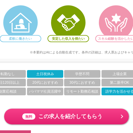
柔軟に働きたい
安定した収入を得たい
スキル経験を活かした
※本要約はAIによる自動生成です。条件の詳細は、求人票およびキャ
転勤なし
土日祝休み
学歴不問
上場企業
日120日以上
20代におすすめ
30代におすすめ
第二新卒OK
副業応相談
パパママ社員活躍中
リモート勤務応相談
語学力を活かせ
この求人を紹介してもらう
無料