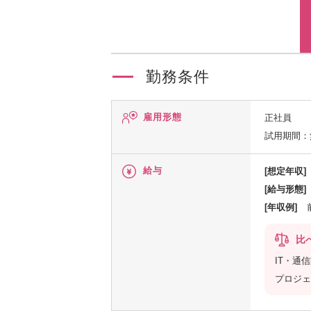
勤務条件
雇用形態
正社員
試用期間：
給与
[想定年収]
[給与形態]
[年収例]
比
IT・通
プロジェ