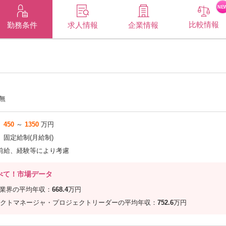
NE
比較情報
企業情報
勤務条件
求人情報
無
450
～
1350
万円
固定給制(月給制)
前給、経験等により考慮
べて！市場データ
信業界の平均年収：
668.4
万円
クトマネージャ・プロジェクトリーダーの平均年収：
752.6
万円