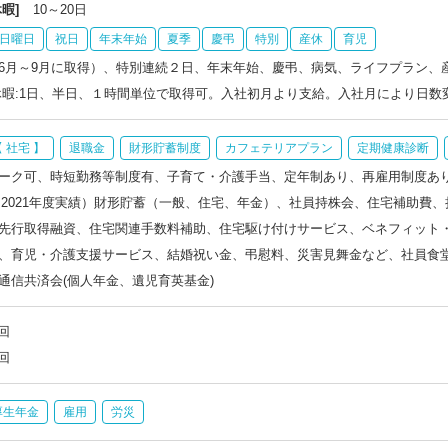
暇]
10～20日
日曜日
祝日
年末年始
夏季
慶弔
特別
産休
育児
6月～9月に取得）、特別連続２日、年末年始、慶弔、病気、ライフプラン、
休暇:1日、半日、１時間単位で取得可。入社初月より支給。入社月により日数
 社宅 】
退職金
財形貯蓄制度
カフェテリアプラン
定期健康診断
ーク可、時短勤務等制度有、子育て・介護手当、定年制あり、再雇用制度あ
2％（2021年度実績）財形貯蓄（一般、住宅、年金）、社員持株会、住宅補助
先行取得融資、住宅関連手数料補助、住宅駆け付けサービス、ベネフィット
、育児・介護支援サービス、結婚祝い金、弔慰料、災害見舞金など、社員食
通信共済会(個人年金、遺児育英基金)
回
回
厚生年金
雇用
労災