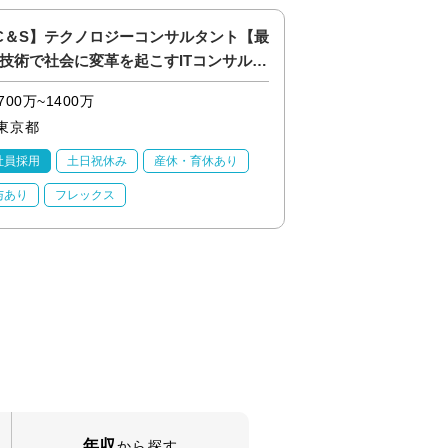
C＆S】テクノロジーコンサルタント【最
【金融】システムエ
技術で社会に変革を起こすITコンサル】
ループ向け開発（上
4>
700万~1400万
700万~1100万
東京都
東京都
社員採用
土日祝休み
産休・育休あり
正社員採用
20代
与あり
フレックス
業界未経験OK
産
年収
から探す