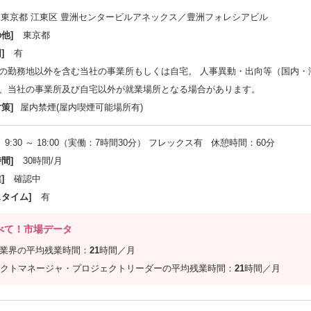
東京都 江東区 豊洲センタービルアネックス／豊洲フォレシアビル
他]
東京都
]
有
の勤務地以外を含む当社の事業所もしくは自宅。 人事異動・出向等（国内・
、当社の事業所及び自宅以外が就業場所となる場合があります。
策]
屋内禁煙(屋内喫煙可能場所有)
9:30 ～ 18:00（実働：7時間30分） フレックス有 休憩時間：60分
間]
30時間/月
]
確認中
スタイム]
有
べて！市場データ
信業界の平均残業時間：
21
時間／月
クトマネージャ・プロジェクトリーダーの平均残業時間：
21
時間／月