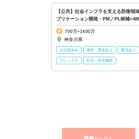
わず急速拡大中！”A-
【公共】社会インフラを支える防衛領
ウド活用ソリューショ
プリケーション開発・PM／PL候補<488
700万~1400万
神奈川県
すすめ
土日祝休み
土日祝休み
産休・育休あり
賞与あり
育休あり
フレックス
社宅・住宅補助
職種
から探す