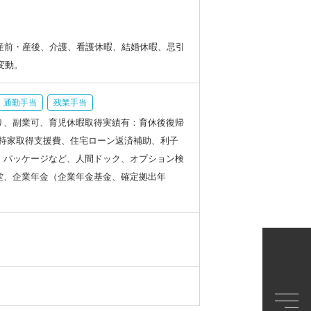
産前・産後、介護、看護休暇、結婚休暇、忌引
変動。
通勤手当
残業手当
り、副業可、育児休暇取得実績有：育休後復帰
費、持家取得支援費、住宅ローン返済補助、利子
・パッケージなど、人間ドック、オプション検
堂、企業年金（企業年金基金、確定拠出年