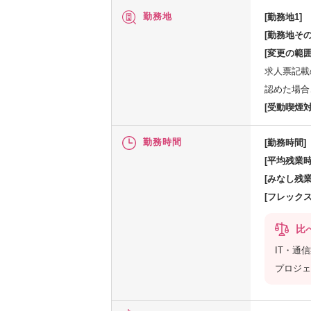
勤務地
[勤務地1]
[勤務地その
[変更の範囲
求人票記載
認めた場合
[受動喫煙対
勤務時間
[勤務時間]
[平均残業時
[みなし残業
[フレック
比
IT・通
プロジェ