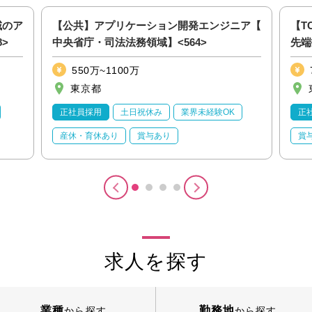
域のア
【公共】アプリケーション開発エンジニア【
【T
>
中央省庁・司法法務領域】<564>
先端
<24
550万~1100万
東京都
正社員採用
土日祝休み
業界未経験OK
正
産休・育休あり
賞与あり
賞
求人を探す
業種
勤務地
から探す
から探す