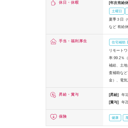
休日・休暇
[年次有給休
土曜日
夏季３日（
など 有給
手当・福利厚生
住宅補助【
リモートワ
率:99.
補給、土地
査補助など
金）、電気
昇給・賞与
[昇給]
年1
[賞与]
年2
保険
健康