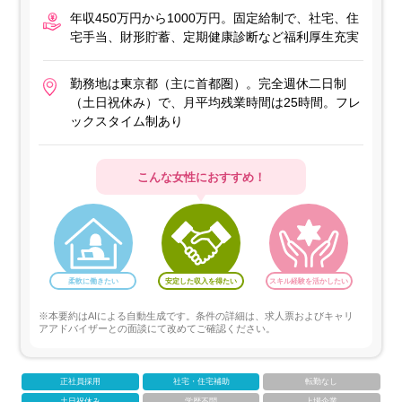
年収450万円から1000万円。固定給制で、社宅、住
宅手当、財形貯蓄、定期健康診断など福利厚生充実
勤務地は東京都（主に首都圏）。完全週休二日制
（土日祝休み）で、月平均残業時間は25時間。フレ
ックスタイム制あり
こんな女性におすすめ！
柔軟に働きたい
安定した収入を得たい
スキル経験を活かしたい
※本要約はAIによる自動生成です。条件の詳細は、求人票およびキャリ
アアドバイザーとの面談にて改めてご確認ください。
正社員採用
社宅・住宅補助
転勤なし
土日祝休み
学歴不問
上場企業