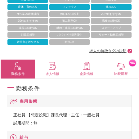
産休・育休あり
フレックス
賞与あり
月残業20時間以内
休日120日以上
20代におすすめ
30代におすすめ
第二新卒OK
職種未経験OK
業界未経験OK
職種・業界未経験OK
スタートアップ
副業応相談
パパママ社員活躍中
リモート勤務応相談
語学力を活かせる
面接1回
求人の特徴タグの説明
NEW
比較情報
勤務条件
求人情報
企業情報
勤務条件
雇用形態
正社員
【想定役職】課長代理・主任・一般社員
試用期間：無
給与