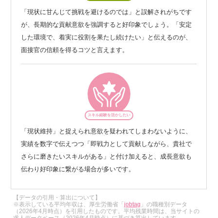
「現状に甘んじて挑戦を避けるのでは」と誤解されがちです
が、長期的な貢献意欲を強調すると好印象でしょう。「安定
した環境で、着実に役割を果たし続けたい」と伝えるのが、
面接官の信頼を得るコツと言えます。
スキル経験を活かしたい
「現状維持」と捉えられ意欲を疑われてしまわないように、
実績を数字で伝えつつ「即戦力として貢献しながら、貴社で
さらに磨きたいスキルがある」と付け加えると、成長意欲も
伝わり好印象に繋がる場合が多いです。
【データの引用・算出について】
※表示している平均年収は、厚生労働省「
jobtag
」の職種別データ
（2026年4月時点）を引用したものです。平均残業時間は、当サイトの
求人データベース（2026年4月時点）に基づき算出しています。