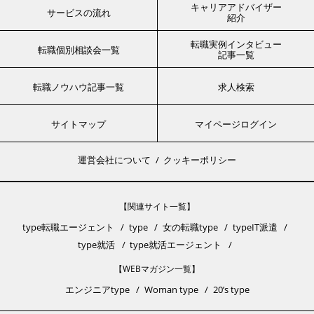
キャリアアドバイザー
サービスの流れ
紹介
転職実例インタビュー
転職個別相談会一覧
記事一覧
転職ノウハウ記事一覧
求人検索
サイトマップ
マイページログイン
運営会社について
クッキーポリシー
【関連サイト一覧】
type転職エージェント
type
女の転職type
typeIT派遣
type就活
type就活エージェント
【WEBマガジン一覧】
エンジニアtype
Woman type
20’s type