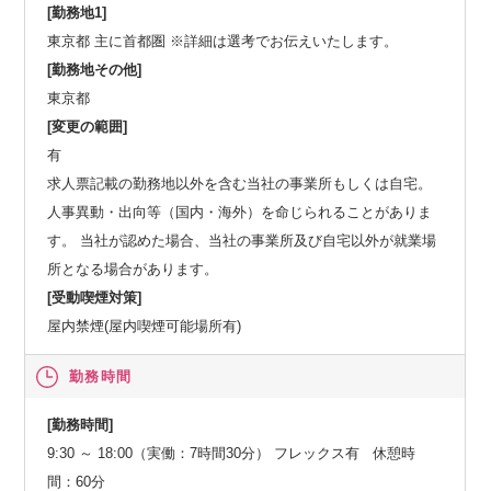
[勤務地1]
東京都 主に首都圏 ※詳細は選考でお伝えいたします。
[勤務地その他]
東京都
[変更の範囲]
有
求人票記載の勤務地以外を含む当社の事業所もしくは自宅。
人事異動・出向等（国内・海外）を命じられることがありま
す。 当社が認めた場合、当社の事業所及び自宅以外が就業場
所となる場合があります。
[受動喫煙対策]
屋内禁煙(屋内喫煙可能場所有)
勤務時間
[勤務時間]
9:30 ～ 18:00（実働：7時間30分） フレックス有 休憩時
間：60分