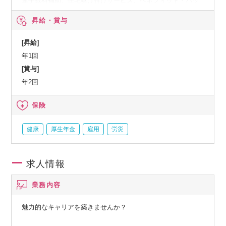
連手数料補助、住宅駆け付けサービス、ベネフィット・パッ
ケージなど、人間ドック、オプション検査補助など、育児・
昇給・賞与
介護支援サービス、結婚祝い金、弔慰料、災害見舞金など、
社員食堂、企業年金（企業年金基金、確定拠出年金）、電気
[昇給]
通信共済会(個人年金、遺児育英基金)
年1回
[賞与]
年2回
保険
健康
厚生年金
雇用
労災
求人情報
業務内容
魅力的なキャリアを築きませんか？