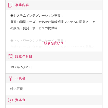
事業内容
◆システムインテグレーション事業：
顧客の個別ニーズに合わせた情報処理システムの開発と、そ
の販売・賃貸・サービスの提供等
◆ネットワークシステムサービス事業：
市場のニーズに合わせ、コンピュータネットワークを基盤と
した、種々の情報提供、情報処理等のサービスの提供
設立年月日
◆その他の事業：
1988年 5月23日
顧客の経営上の問題点に係わる調査・分析、情報処理システ
ムの在り方に係わる企画・提案、保守・ファシリティマネジ
代表者
メント等
鈴木正範
資本金