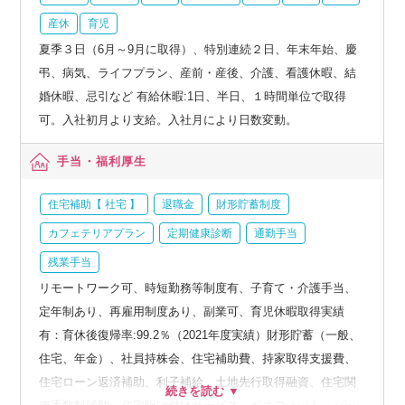
産休
育児
夏季３日（6月～9月に取得）、特別連続２日、年末年始、慶
弔、病気、ライフプラン、産前・産後、介護、看護休暇、結
婚休暇、忌引など 有給休暇:1日、半日、１時間単位で取得
可。入社初月より支給。入社月により日数変動。
手当・福利厚生
住宅補助【 社宅 】
退職金
財形貯蓄制度
カフェテリアプラン
定期健康診断
通勤手当
残業手当
リモートワーク可、時短勤務等制度有、子育て・介護手当、
定年制あり、再雇用制度あり、副業可、育児休暇取得実績
有：育休後復帰率:99.2％（2021年度実績）財形貯蓄（一般、
住宅、年金）、社員持株会、住宅補助費、持家取得支援費、
住宅ローン返済補助、利子補給、土地先行取得融資、住宅関