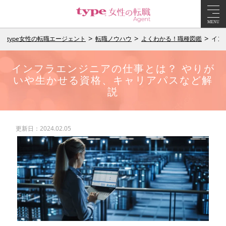
MENU
type女性の転職エージェント
転職ノウハウ
よくわかる！職種図鑑
イン
インフラエンジニアの仕事とは？ やりが
いや生かせる資格、キャリアパスなど解
説
更新日：2024.02.05