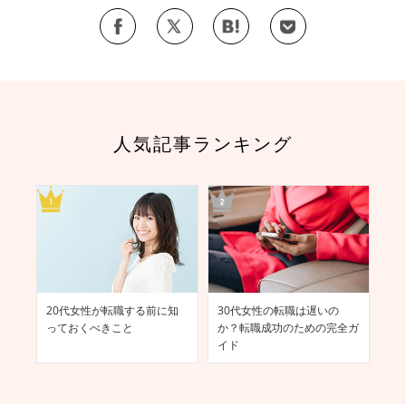
人気記事ランキング
スー
20代女性が転職する前に知
30代女性の転職は遅いの
女
っておくべきこと
か？転職成功のための完全ガ
職
イド