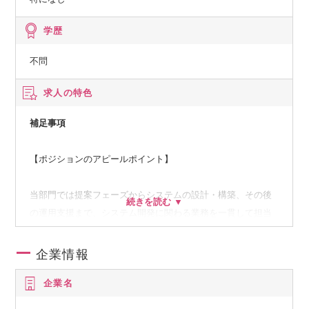
学歴
不問
求人の特色
補足事項
【ポジションのアピールポイント】
当部門では提案フェーズからシステムの設計・構築、その後
の運用支援まで、システム開発に関わる業務を一貫して担当
していることから、顧客の任務やシステムを深く理解するこ
とができ、貴重なドメインナレッジを蓄積することが可能で
企業情報
す。
企業名
また、国家安全保障を担う長期的かつ大規模プロジェクトで