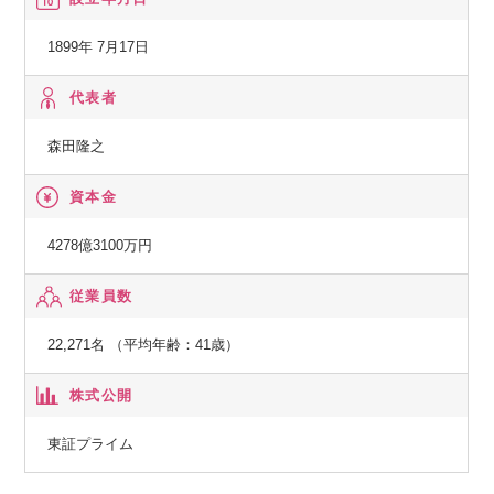
政府、官公庁などに向け、大規模ミッションクリティカルシ
ステムやネットワークシステムといった、人々が安心して快
1899年 7月17日
適に生活できるための社会インフラを提供しています。
代表者
◆エンタープライズ事業
森田隆之
製造業、流通・サービス業、金融業などの民需向けにITソリ
ューションを提供し、お客さまの新サービス立ち上げなどに
資本金
貢献しています。最先端のデジタル技術を活用し、お客さま
との共創を通じて、人やモノ、プロセスを企業・産業の枠を
4278億3100万円
超えてつなぎ、バリューチェーン全体で新たな価値を生み出
従業員数
します。
22,271名 （平均年齢：41歳）
◆ネットワークサービス事業
通信事業者向けに、ネットワーク構築に必要な機器や運用管
株式公開
理のための基盤システム、運用サービスなどを提供していま
す。さらに、IoT/5G時代に向けてネットワークへのニーズが
東証プライム
多様化する中、テレコムキャリア市場で培ったネットワーク