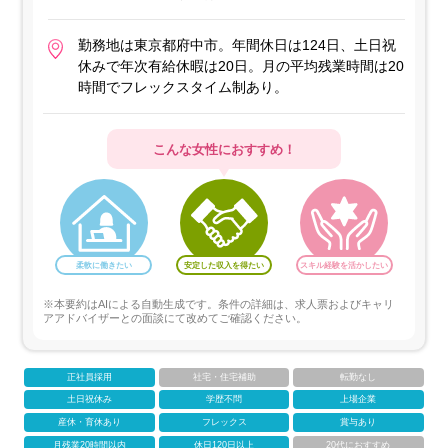
勤務地は東京都府中市。年間休日は124日、土日祝
休みで年次有給休暇は20日。月の平均残業時間は20
時間でフレックスタイム制あり。
こんな女性におすすめ！
柔軟に働きたい
安定した収入を得たい
スキル経験を活かしたい
※本要約はAIによる自動生成です。条件の詳細は、求人票およびキャリ
アアドバイザーとの面談にて改めてご確認ください。
正社員採用
社宅・住宅補助
転勤なし
土日祝休み
学歴不問
上場企業
産休・育休あり
フレックス
賞与あり
月残業20時間以内
休日120日以上
20代におすすめ