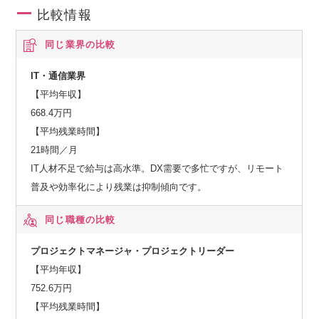
の強みをサービスプロバイダや製造業、流通・サービス業、
比較情報
自治体などの市場に展開していきます。
同じ業界の比較
◆グローバル事業
IT・通信業界
海外市場を対象として、セーファーシティ（パブリックセー
【平均年収】
フティ、デジタル・ガバメント、デジタル・ファイナン
668.4万円
ス）、サービスプロバイダ向けソフトウェア・サービス、海
【平均残業時間】
洋システムなどを提供しています。AI、IoT関連の先端技術を
21時間／月
活用し、安全・安心で効率・公平な都市の実現をはじめとす
IT人材不足で給与は高水準。DX需要で多忙ですが、リモート
る社会課題の解決に貢献していきます。
普及や効率化により残業は抑制傾向です。
同じ職種の比較
プロジェクトマネージャ・プロジェクトリーダー
【平均年収】
752.6万円
【平均残業時間】