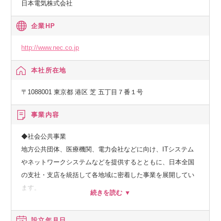
日本電気株式会社
もあり、業務を通じて国民の安全・安心に貢献できる点、航
空・宇宙安全保障領域における国内外の動向を把握できると
企業HP
いう点でも非常にやりがいのある業務です。
http://www.nec.co.jp
本社所在地
〒1088001 東京都 港区 芝 五丁目７番１号
事業内容
◆社会公共事業
地方公共団体、医療機関、電力会社などに向け、ITシステム
やネットワークシステムなどを提供するとともに、日本全国
の支社・支店を統括して各地域に密着した事業を展開してい
ます。
◆社会基盤事業
設立年月日