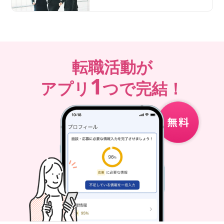
転職活動が
1
アプリ
つで完結！