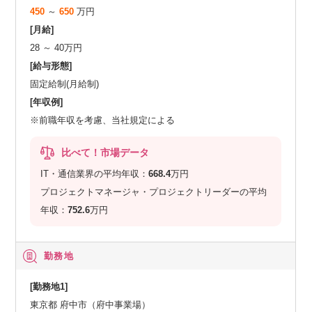
450
～
650
万円
[月給]
28 ～ 40万円
[給与形態]
固定給制(月給制)
[年収例]
※前職年収を考慮、当社規定による
比べて！市場データ
IT・通信業界の平均年収：
668.4
万円
プロジェクトマネージャ・プロジェクトリーダーの平均
年収：
752.6
万円
勤務地
[勤務地1]
東京都 府中市（府中事業場）