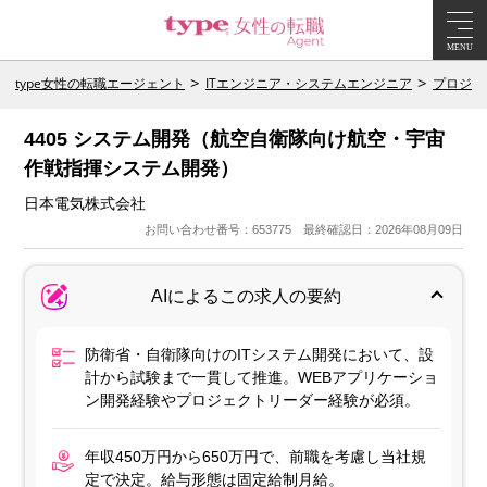
MENU
type女性の転職エージェント
ITエンジニア・システムエンジニア
プロジェ
4405 システム開発（航空自衛隊向け航空・宇宙
作戦指揮システム開発）
日本電気株式会社
お問い合わせ番号：653775 最終確認日：2026年08月09日
AIによるこの求人の要約
防衛省・自衛隊向けのITシステム開発において、設
計から試験まで一貫して推進。WEBアプリケーショ
ン開発経験やプロジェクトリーダー経験が必須。
年収450万円から650万円で、前職を考慮し当社規
定で決定。給与形態は固定給制月給。