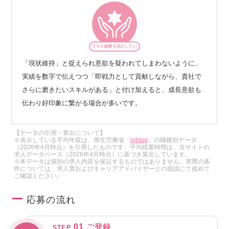
スキル経験を活かしたい
「現状維持」と捉えられ意欲を疑われてしまわないように、
実績を数字で伝えつつ「即戦力として貢献しながら、貴社で
さらに磨きたいスキルがある」と付け加えると、成長意欲も
伝わり好印象に繋がる場合が多いです。
【データの引用・算出について】
※表示している平均年収は、厚生労働省「
jobtag
」の職種別データ
（2026年4月時点）を引用したものです。平均残業時間は、当サイトの
求人データベース（2026年4月時点）に基づき算出しています。
※本データは個別の求人内容を保証するものではありません。実際の条
件については、求人票およびキャリアアドバイザーとの面談にて改めて
ご確認ください。
応募の流れ
01
ご登録
STEP