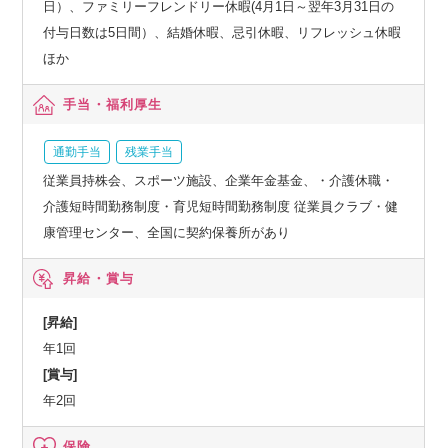
日）、ファミリーフレンドリー休暇(4月1日～翌年3月31日の
付与日数は5日間）、結婚休暇、忌引休暇、リフレッシュ休暇
ほか
手当・福利厚生
通勤手当
残業手当
従業員持株会、スポーツ施設、企業年金基金、・介護休職・
介護短時間勤務制度・育児短時間勤務制度 従業員クラブ・健
康管理センター、全国に契約保養所があり
昇給・賞与
[昇給]
年1回
[賞与]
年2回
保険