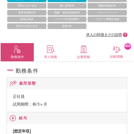
30代におすすめ
第二新卒OK
職種未経験OK
業界未経験OK
職種・業界未経験OK
スタートアップ
副業応相談
パパママ社員活躍中
リモート勤務応相談
語学力を活かせる
面接1回
求人の特徴タグの説明
NEW
比較情報
勤務条件
求人情報
企業情報
勤務条件
雇用形態
正社員
試用期間：有/3ヶ月
給与
[想定年収]