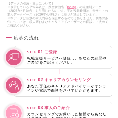
【データの引用・算出について】
※表示している平均年収は、厚生労働省「
jobtag
」の職種別データ
（2026年4月時点）を引用したものです。平均残業時間は、当サイトの
求人データベース（2026年4月時点）に基づき算出しています。
※本データは個別の求人内容を保証するものではありません。実際の条
件については、求人票およびキャリアアドバイザーとの面談にて改めて
ご確認ください。
応募の流れ
01
ご登録
STEP
転職支援サービスへ登録し、あなたの経歴や
ご希望をご記入ください。
02
キャリアカウンセリング
STEP
あなた専任のキャリアアドバイザーがオンラ
インや電話で面談をさせていただきます。
03
求人のご紹介
STEP
カウンセリングでお伺いした情報からあなた