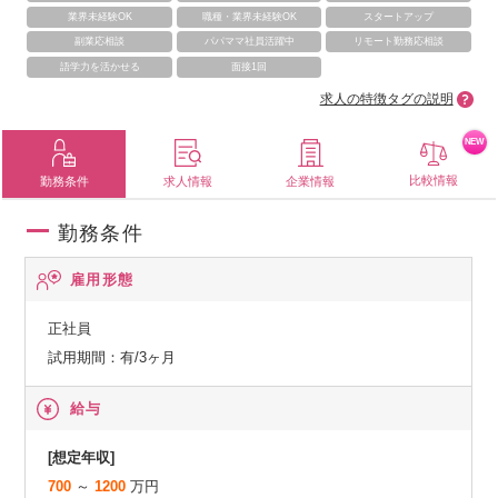
業界未経験OK
職種・業界未経験OK
スタートアップ
副業応相談
パパママ社員活躍中
リモート勤務応相談
語学力を活かせる
面接1回
求人の特徴タグの説明
NEW
比較情報
勤務条件
求人情報
企業情報
勤務条件
雇用形態
正社員
試用期間：有/3ヶ月
給与
[想定年収]
700
～
1200
万円