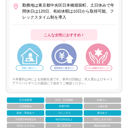
勤務地は東京都中央区日本橋堀留町。土日休みで年
間休日は120日、有給休暇は10日から取得可能。フ
レックスタイム制を導入
こんな女性におすすめ！
柔軟に働きたい
成果相応に稼ぎたい
スキル経験を活かしたい
※本要約はAIによる自動生成です。条件の詳細は、求人票およびキャリ
アアドバイザーとの面談にて改めてご確認ください。
正社員採用
社宅・住宅補助
転勤なし
土日祝休み
学歴不問
上場企業
産休・育休あり
フレックス
賞与あり
月残業20時間以内
休日120日以上
20代におすすめ
30代におすすめ
第二新卒OK
職種未経験OK