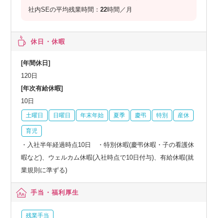
社内SEの平均残業時間：
22
時間／月
休日・休暇
[年間休日]
120日
[年次有給休暇]
10日
土曜日
日曜日
年末年始
夏季
慶弔
特別
産休
育児
・入社半年経過時点10日 ・特別休暇(慶弔休暇・子の看護休
暇など)、ウェルカム休暇(入社時点で10日付与)、有給休暇(就
業規則に準ずる)
手当・福利厚生
残業手当