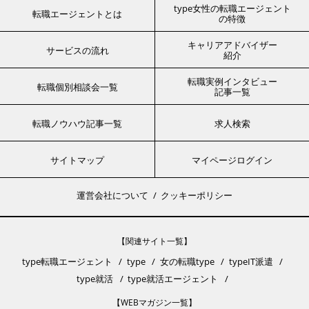
type女性の転職エージェント
転職エージェントとは
の特徴
キャリアアドバイザー
サービスの流れ
紹介
転職実例インタビュー
転職個別相談会一覧
記事一覧
転職ノウハウ記事一覧
求人検索
サイトマップ
マイページログイン
運営会社について
クッキーポリシー
【関連サイト一覧】
type転職エージェント
type
女の転職type
typeIT派遣
type就活
type就活エージェント
【WEBマガジン一覧】