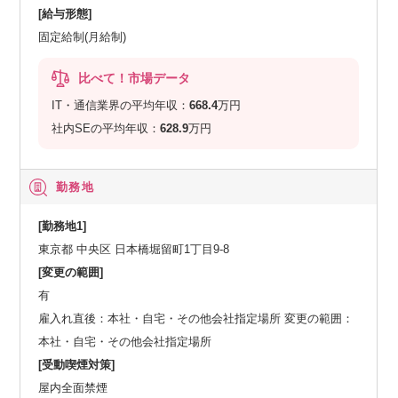
[給与形態]
固定給制(月給制)
比べて！市場データ
IT・通信業界の平均年収：
668.4
万円
社内SEの平均年収：
628.9
万円
勤務地
[勤務地1]
東京都 中央区 日本橋堀留町1丁目9-8
[変更の範囲]
有
雇入れ直後：本社・自宅・その他会社指定場所 変更の範囲：
本社・自宅・その他会社指定場所
[受動喫煙対策]
屋内全面禁煙