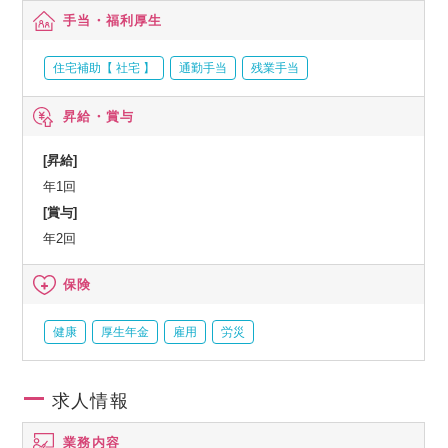
手当・福利厚生
住宅補助【 社宅 】
通勤手当
残業手当
昇給・賞与
[昇給]
年1回
[賞与]
年2回
保険
健康
厚生年金
雇用
労災
求人情報
業務内容