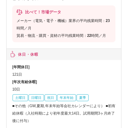
比べて！市場データ
メーカー（電気・電子・機械）業界の平均残業時間：
23
時間／月
貿易・物流・購買・資材の平均残業時間：
22
時間／月
休日・休暇
[年間休日]
121日
[年次有給休暇]
10日
土曜日
日曜日
祝日
年末年始
夏季
■その他（GW,夏期,年末年始等会社カレンダーにより） ■初有
給休暇（入社時期により初年度最大14日。試用期間3ヶ月終了
後に付与）