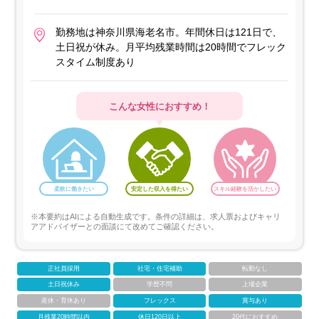
勤務地は神奈川県海老名市。年間休日は121日で、
土日祝が休み。月平均残業時間は20時間でフレック
スタイム制度あり
こんな女性におすすめ！
柔軟に働きたい
安定した収入を得たい
スキル経験を活かしたい
※本要約はAIによる自動生成です。条件の詳細は、求人票およびキャリ
アアドバイザーとの面談にて改めてご確認ください。
正社員採用
社宅・住宅補助
転勤なし
土日祝休み
学歴不問
上場企業
産休・育休あり
フレックス
賞与あり
月残業20時間以内
休日120日以上
20代におすすめ