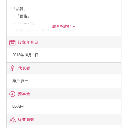
「品質」
・「価格」
・「サービス」
で満足いただける製品を世界へ届ける
同社の強みの一つである開発商品の乗用車用・商用車用プロ
設立年月日
ペラシャフトにおいては、
市場ニーズを先取りした提案型のビジネスを国内外で積極的
2013年10月 1日
に展開しています。
代表者
◆鋳造・鍛造
瀬戸 貢一
研究から開発、生産までをトータルに行い、高品質な製品を
資本金
提供
商用車や建設機械、ディーゼルエンジン製品のまさに心臓部
55億円
を担っている鋳物部品を製造しています。
従業員数
部品の必要要件を満たす製品形状の確立（形状案作成、試
作、評価）に新材質開発を併せ、