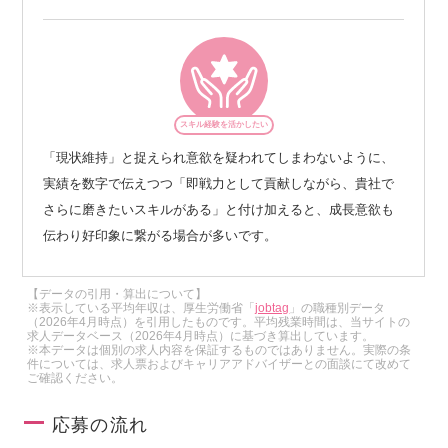
スキル経験を活かしたい
「現状維持」と捉えられ意欲を疑われてしまわないように、
実績を数字で伝えつつ「即戦力として貢献しながら、貴社で
さらに磨きたいスキルがある」と付け加えると、成長意欲も
伝わり好印象に繋がる場合が多いです。
【データの引用・算出について】
※表示している平均年収は、厚生労働省「
jobtag
」の職種別データ
（2026年4月時点）を引用したものです。平均残業時間は、当サイトの
求人データベース（2026年4月時点）に基づき算出しています。
※本データは個別の求人内容を保証するものではありません。実際の条
件については、求人票およびキャリアアドバイザーとの面談にて改めて
ご確認ください。
応募の流れ