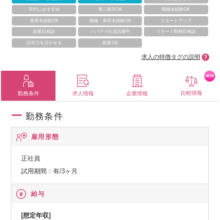
30代におすすめ
第二新卒OK
職種未経験OK
業界未経験OK
職種・業界未経験OK
スタートアップ
副業応相談
パパママ社員活躍中
リモート勤務応相談
語学力を活かせる
面接1回
求人の特徴タグの説明
NEW
比較情報
勤務条件
求人情報
企業情報
勤務条件
雇用形態
正社員
試用期間：有/3ヶ月
給与
[想定年収]