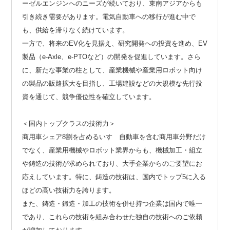
ーゼルエンジンへのニーズが続いており、東南アジアからも
引き続き需要があります。電気自動車への移行が進む中で
も、供給を滞りなく続けています。
一方で、将来のEV化を見据え、研究開発への投資を進め、EV
製品（e-Axle、e-PTOなど）の開発を促進しています。さら
に、新たな事業の柱として、産業機械や産業用ロボット向け
の製品の販路拡大を目指し、工場建設などの大規模な先行投
資を通じて、競争優位性を確立しています。
＜国内トップクラスの技術力＞
商用車シェア8割を占めるいすゞ自動車を含む商用車分野だけ
でなく、産業用機械やロボット業界からも、機械加工・組立
や鋳造の技術が求められており、大手企業からのご要望にお
応えしています。特に、鋳造の技術は、国内でトップ5に入る
ほどの高い技術力を誇ります。
また、鋳造・鍛造・加工の技術を併せ持つ企業は国内で唯一
であり、これらの技術を組み合わせた独自の技術へのご依頼