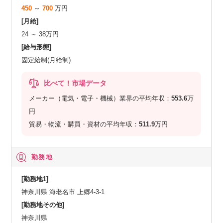
450
～
700
万円
[月給]
24 ～ 38万円
[給与形態]
固定給制(月給制)
比べて！市場データ
メーカー（電気・電子・機械）業界の平均年収：
553.6
万
円
貿易・物流・購買・資材の平均年収：
511.9
万円
勤務地
[勤務地1]
神奈川県 海⽼名市 上郷4-3-1
[勤務地その他]
神奈川県