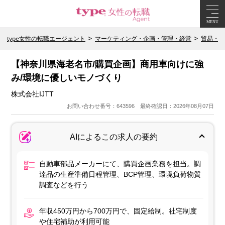
MENU
type女性の転職エージェント
マーケティング・企画・管理・経営
貿易・物
【神奈川県海⽼名市/購買企画】商⽤⾞向けに強
み/環境に優しいモノづくり
株式会社IJTT
お問い合わせ番号：643596 最終確認日：2026年08月07日
AIによるこの求人の要約
自動車部品メーカーにて、購買企画業務を担当。調
達品の生産準備日程管理、BCP管理、環境負荷物質
調査などを行う
年収450万円から700万円で、固定給制。社宅制度
や住宅補助が利用可能