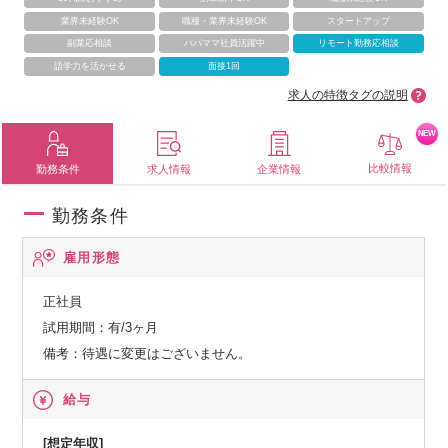
業界未経験OK
職種・業界未経験OK
スタートアップ
副業応相談
パパママ社員活躍中
リモート勤務応相談
語学力を活かせる
面接1回
求人の特徴タグの説明
NEW
比較情報
勤務条件
求人情報
企業情報
勤務条件
雇用形態
正社員
試用期間：有/3ヶ月
備考：待遇に変更はございません。
給与
[想定年収]