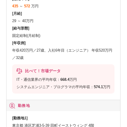
435
～
572
万円
[月給]
29 ～ 40万円
[給与形態]
固定給制(月給制)
[年収例]
年収420万円／27歳、入社6年目（エンジニア） 年収520万円
／32歳
比べて！市場データ
IT・通信業界の平均年収：
668.4
万円
システムエンジニア・プログラマの平均年収：
574.1
万円
勤務地
[勤務地1]
東京都 港区芝浦3-5-39 田町イーストウィング 4階