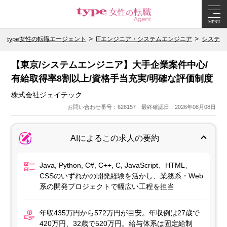
MENU
type女性の転職エージェント
ITエンジニア・システムエンジニア
システム
【東京/システムエンジニア】大手企業案件中心/
有給取得率8割以上/資格手当充実/明確な評価制度
株式会社ジェイテック
お問い合わせ番号：626157 最終確認日：2026年08月08日
AIによるこの求人の要約
Java, Python, C#, C++, C, JavaScript、HTML、
CSSのいずれかの開発経験を活かし、業務系・Web
系の開発プロジェクトで幅広い工程を担当
年収435万円から572万円が目安。年収例は27歳で
420万円、32歳で520万円。給与体系は固定給制