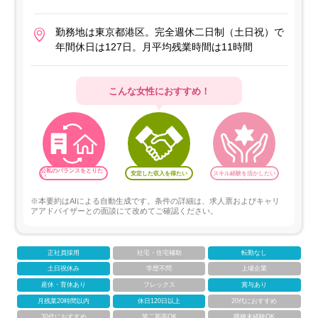
勤務地は東京都港区。完全週休二日制（土日祝）で
年間休日は127日。月平均残業時間は11時間
こんな女性におすすめ！
公私のバランスをとりた
安定した収入を得たい
スキル経験を活かしたい
い
※本要約はAIによる自動生成です。条件の詳細は、求人票およびキャリ
アアドバイザーとの面談にて改めてご確認ください。
正社員採用
社宅・住宅補助
転勤なし
土日祝休み
学歴不問
上場企業
産休・育休あり
フレックス
賞与あり
月残業20時間以内
休日120日以上
20代におすすめ
30代におすすめ
第二新卒OK
職種未経験OK