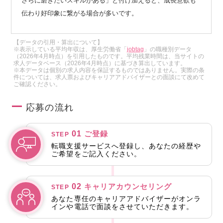
さらに磨きたいスキルがある」と付け加えると、成長意欲も
伝わり好印象に繋がる場合が多いです。
【データの引用・算出について】
※表示している平均年収は、厚生労働省「
jobtag
」の職種別データ
（2026年4月時点）を引用したものです。平均残業時間は、当サイトの
求人データベース（2026年4月時点）に基づき算出しています。
※本データは個別の求人内容を保証するものではありません。実際の条
件については、求人票およびキャリアアドバイザーとの面談にて改めて
ご確認ください。
応募の流れ
01
ご登録
STEP
転職支援サービスへ登録し、あなたの経歴や
ご希望をご記入ください。
02
キャリアカウンセリング
STEP
あなた専任のキャリアアドバイザーがオンラ
インや電話で面談をさせていただきます。