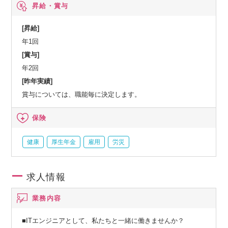
昇給・賞与
手エンジニア対象で技術者講習有、幹部候補生講習）◆Uター
ンなど入社に伴う転居費用負担（上限25万円）※支給条件あ
[昇給]
り
年1回
[賞与]
年2回
[昨年実績]
賞与については、職能毎に決定します。
保険
健康
厚生年金
雇用
労災
求人情報
業務内容
■ITエンジニアとして、私たちと一緒に働きませんか？