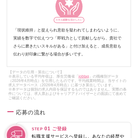
スキル経験を活かしたい
「現状維持」と捉えられ意欲を疑われてしまわないように、
実績を数字で伝えつつ「即戦力として貢献しながら、貴社で
さらに磨きたいスキルがある」と付け加えると、成長意欲も
伝わり好印象に繋がる場合が多いです。
【データの引用・算出について】
※表示している平均年収は、厚生労働省「
jobtag
」の職種別データ
（2026年4月時点）を引用したものです。平均残業時間は、当サイトの
求人データベース（2026年4月時点）に基づき算出しています。
※本データは個別の求人内容を保証するものではありません。実際の条
件については、求人票およびキャリアアドバイザーとの面談にて改めて
ご確認ください。
応募の流れ
01
ご登録
STEP
転職支援サービスへ登録し、あなたの経歴や