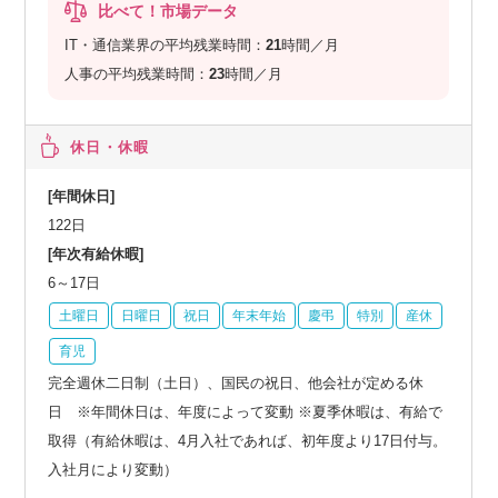
比べて！市場データ
IT・通信業界の平均残業時間：
21
時間／月
人事の平均残業時間：
23
時間／月
休日・休暇
[年間休日]
122日
[年次有給休暇]
6～17日
土曜日
日曜日
祝日
年末年始
慶弔
特別
産休
育児
完全週休二日制（土日）、国民の祝日、他会社が定める休
日 ※年間休日は、年度によって変動 ※夏季休暇は、有給で
取得（有給休暇は、4月入社であれば、初年度より17日付与。
入社月により変動）