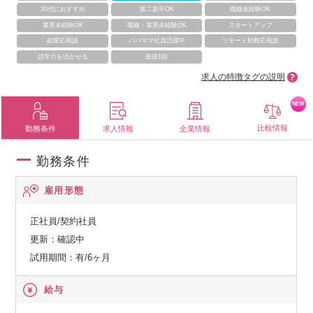
30代におすすめ
第二新卒OK
職種未経験OK
業界未経験OK
職種・業界未経験OK
スタートアップ
副業応相談
パパママ社員活躍中
リモート勤務応相談
語学力を活かせる
面接1回
求人の特徴タグの説明
NEW
比較情報
勤務条件
求人情報
企業情報
勤務条件
雇用形態
正社員/契約社員
更新：確認中
試用期間：有/6ヶ月
給与