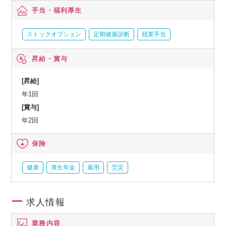
手当・福利厚生
ストックオプション
定期健康診断
残業手当
昇給・賞与
[昇給]
年1回
[賞与]
年2回
保険
健康
厚生年金
雇用
労災
求人情報
業務内容