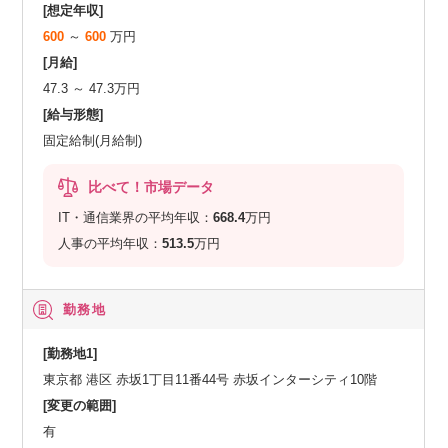
[想定年収]
600
～
600
万円
[月給]
47.3 ～ 47.3万円
[給与形態]
固定給制(月給制)
比べて！市場データ
IT・通信業界の平均年収：
668.4
万円
人事の平均年収：
513.5
万円
勤務地
[勤務地1]
東京都 港区 赤坂1丁目11番44号 赤坂インターシティ10階
[変更の範囲]
有