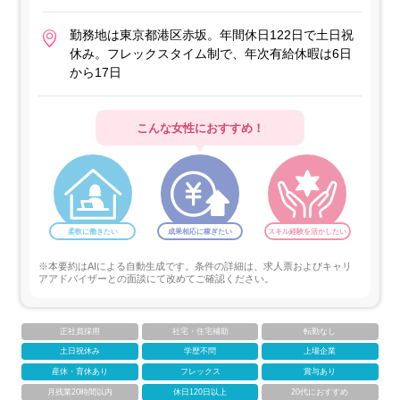
勤務地は東京都港区赤坂。年間休日122日で土日祝
休み。フレックスタイム制で、年次有給休暇は6日
から17日
こんな女性におすすめ！
柔軟に働きたい
成果相応に稼ぎたい
スキル経験を活かしたい
※本要約はAIによる自動生成です。条件の詳細は、求人票およびキャリ
アアドバイザーとの面談にて改めてご確認ください。
正社員採用
社宅・住宅補助
転勤なし
土日祝休み
学歴不問
上場企業
産休・育休あり
フレックス
賞与あり
月残業20時間以内
休日120日以上
20代におすすめ