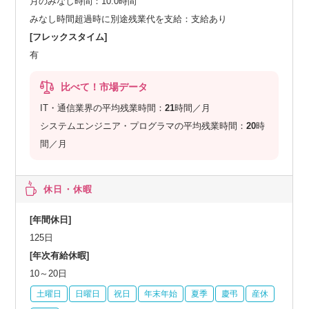
月のみなし時間：10.0時間
みなし時間超過時に別途残業代を支給：支給あり
[フレックスタイム]
有
比べて！市場データ
IT・通信業界の平均残業時間：
21
時間／月
システムエンジニア・プログラマの平均残業時間：
20
時
間／月
休日・休暇
[年間休日]
125日
[年次有給休暇]
10～20日
土曜日
日曜日
祝日
年末年始
夏季
慶弔
産休