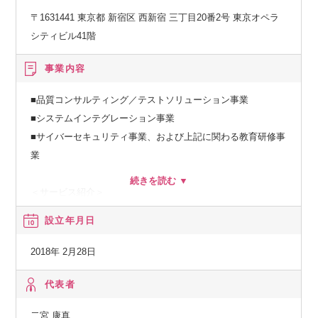
〒1631441 東京都 新宿区 西新宿 三丁目20番2号 東京オペラ
シティビル41階
事業内容
■品質コンサルティング／テストソリューション事業
■システムインテグレーション事業
■サイバーセキュリティ事業、および上記に関わる教育研修事
業
＜サービス紹介＞
・AQアジャイル品質／QA品質保証：DevOps、アジャイルラ
設立年月日
イフサイクルにおける品質保証をトータルで支援。ソフトウ
ェアテスト／負荷テスト 等
2018年 2月28日
・セキュリティ：脆弱性診断等の各種セキュリティ検査及び
運用。セキュリティ人材の研修／教育 等
代表者
・インテグレーション：各種インテグレーション支援を行
二宮 康真