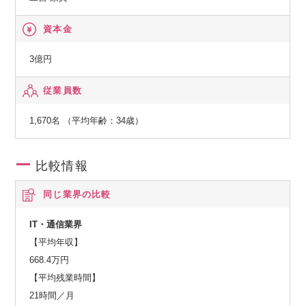
い、クラウド化（AWS／GCP 等）の構築支援、受託開発、情
報システム部門の専門エンジニアリング業務サポート 等
資本金
・プロダクト：スト自動化ツール、SAP開発運用ツールの運
用 等
3億円
従業員数
1,670名 （平均年齢：34歳）
比較情報
同じ業界の比較
IT・通信業界
【平均年収】
668.4万円
【平均残業時間】
21時間／月