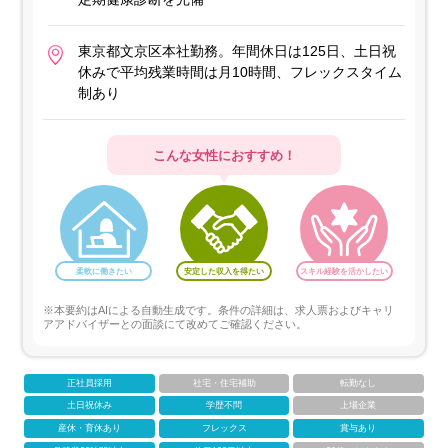
東京都文京区本社勤務。年間休日は125日、土日祝
休みで平均残業時間は月10時間、フレックスタイム
制あり
こんな女性におすすめ！
柔軟に働きたい
安定した収入を得たい
スキル経験を活かしたい
※本要約はAIによる自動生成です。条件の詳細は、求人票およびキャリ
アアドバイザーとの面談にて改めてご確認ください。
正社員採用
社宅・住宅補助
転勤なし
土日祝休み
学歴不問
上場企業
産休・育休あり
フレックス
賞与あり