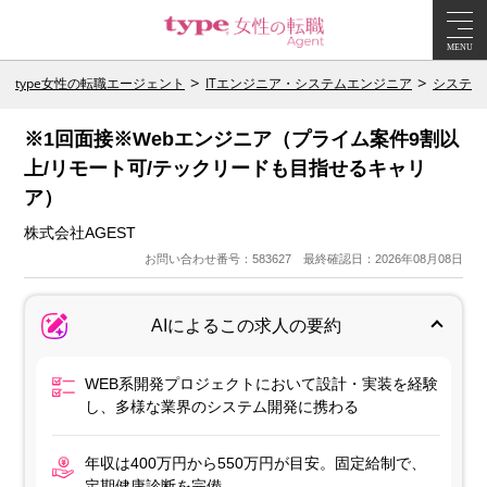
MENU
type女性の転職エージェント
ITエンジニア・システムエンジニア
システム
※1回面接※Webエンジニア（プライム案件9割以
上/リモート可/テックリードも目指せるキャリ
ア）
株式会社AGEST
お問い合わせ番号：583627 最終確認日：2026年08月08日
AIによるこの求人の要約
WEB系開発プロジェクトにおいて設計・実装を経験
し、多様な業界のシステム開発に携わる
年収は400万円から550万円が目安。固定給制で、
定期健康診断を完備