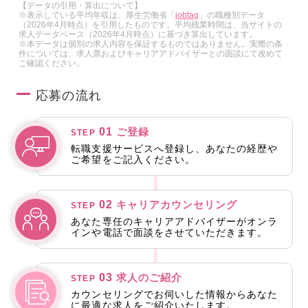
【データの引用・算出について】
※表示している平均年収は、厚生労働省「
jobtag
」の職種別データ
（2026年4月時点）を引用したものです。平均残業時間は、当サイトの
求人データベース（2026年4月時点）に基づき算出しています。
※本データは個別の求人内容を保証するものではありません。実際の条
件については、求人票およびキャリアアドバイザーとの面談にて改めて
ご確認ください。
応募の流れ
01
ご登録
STEP
転職支援サービスへ登録し、あなたの経歴や
ご希望をご記入ください。
02
キャリアカウンセリング
STEP
あなた専任のキャリアアドバイザーがオンラ
インや電話で面談をさせていただきます。
03
求人のご紹介
STEP
カウンセリングでお伺いした情報からあなた
に最適な求人をご紹介いたします。