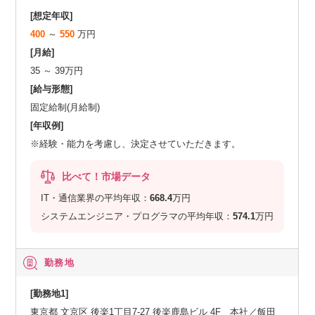
[想定年収]
400
～
550
万円
[月給]
35 ～ 39万円
[給与形態]
固定給制(月給制)
[年収例]
※経験・能力を考慮し、決定させていただきます。
比べて！市場データ
IT・通信業界の平均年収：
668.4
万円
システムエンジニア・プログラマの平均年収：
574.1
万円
勤務地
[勤務地1]
東京都 文京区 後楽1丁目7-27 後楽鹿島ビル 4F 本社／飯田