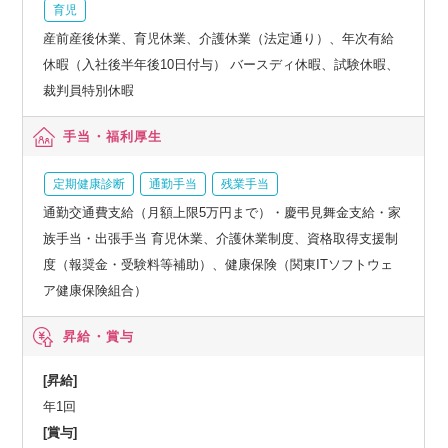
育児
産前産後休業、育児休業、介護休業（法定通り）、年次有給
休暇（入社後半年後10日付与） バースディ休暇、試験休暇、
裁判員特別休暇
手当・福利厚生
定期健康診断
通勤手当
残業手当
通勤交通費支給（月額上限5万円まで）・慶弔見舞金支給・家
族手当・出張手当 育児休業、介護休業制度、資格取得支援制
度（報奨金・受験料等補助）、健康保険（関東ITソフトウェ
ア健康保険組合）
昇給・賞与
[昇給]
年1回
[賞与]