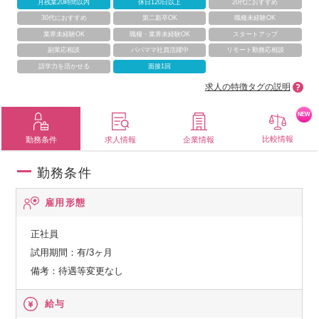
月残業20時間以内
休日120日以上
20代におすすめ
30代におすすめ
第二新卒OK
職種未経験OK
業界未経験OK
職種・業界未経験OK
スタートアップ
副業応相談
パパママ社員活躍中
リモート勤務応相談
語学力を活かせる
面接1回
求人の特徴タグの説明
NEW
比較情報
勤務条件
求人情報
企業情報
勤務条件
雇用形態
正社員
試用期間：有/3ヶ月
備考：待遇等変更なし
給与