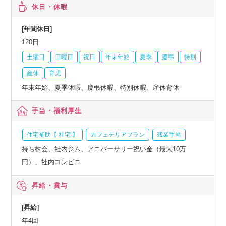
休日・休暇
[年間休日]
120日
土曜日
日曜日
祝日
年末年始
夏季
慶弔
特別
産休
育児
年末年始、夏季休暇、慶弔休暇、特別休暇、産休育休
手当・福利厚生
住宅補助【 社宅 】
カフェテリアプラン
残業手当
持ち株会、社内ジム、アニバーサリー祝い金（最大10万
円）、社内コンビニ
昇給・賞与
[昇給]
年4回