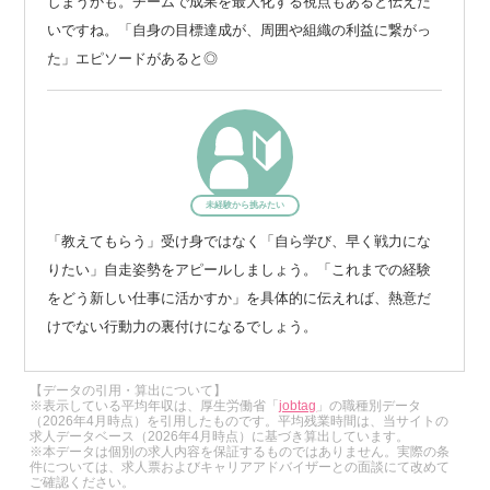
しまうかも。チームで成果を最大化する視点もあると伝えた
いですね。「自身の目標達成が、周囲や組織の利益に繋がっ
た」エピソードがあると◎
未経験から挑みたい
「教えてもらう」受け身ではなく「自ら学び、早く戦力にな
りたい」自走姿勢をアピールしましょう。「これまでの経験
をどう新しい仕事に活かすか」を具体的に伝えれば、熱意だ
けでない行動力の裏付けになるでしょう。
【データの引用・算出について】
※表示している平均年収は、厚生労働省「
jobtag
」の職種別データ
（2026年4月時点）を引用したものです。平均残業時間は、当サイトの
求人データベース（2026年4月時点）に基づき算出しています。
※本データは個別の求人内容を保証するものではありません。実際の条
件については、求人票およびキャリアアドバイザーとの面談にて改めて
ご確認ください。