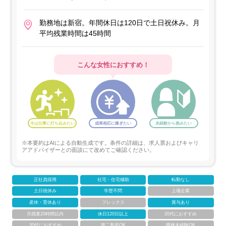
勤務地は新宿。年間休日は120日で土日祝休み。月
平均残業時間は45時間
こんな女性におすすめ！
今は仕事に打ち込みたい
成果相応に稼ぎたい
未経験から挑みたい
※本要約はAIによる自動生成です。条件の詳細は、求人票およびキャリ
アアドバイザーとの面談にて改めてご確認ください。
正社員採用
社宅・住宅補助
転勤なし
土日祝休み
学歴不問
上場企業
産休・育休あり
フレックス
賞与あり
月残業20時間以内
休日120日以上
20代におすすめ
30代におすすめ
第二新卒OK
職種未経験OK