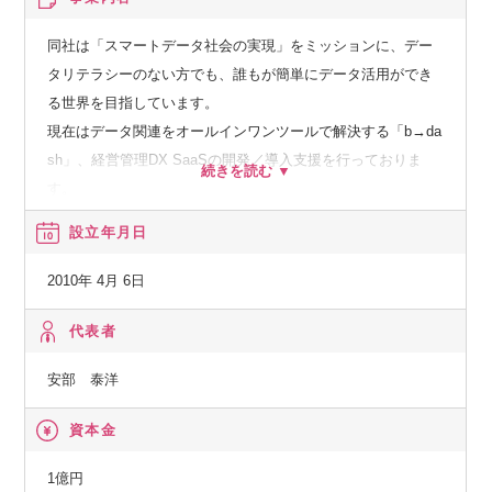
同社は「スマートデータ社会の実現」をミッションに、デー
タリテラシーのない方でも、誰もが簡単にデータ活用ができ
る世界を目指しています。
現在はデータ関連をオールインワンツールで解決する「b→da
sh」、経営管理DX SaaSの開発／導入支援を行っておりま
す。
設立年月日
b→dash：業界を牽引する大手企業や急成長ベンチャーなど、
幅広い業種業界で600社以上にご利用いただいております。
2010年 4月 6日
マーケティングに必要な機能を幅広く提供し、お客様のニー
ズに合わせて最適な機能をご提供します。
代表者
直感的なUI/UXで操作できるため、SQLいらずでノーコードで
安部 泰洋
誰でも簡単にデータを扱うことを可能にする唯一無二のプロ
ダクトです。
資本金
第二プロダクト：2023年11月から有料化が始まった経営管理
1億円