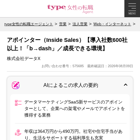
MENU
type女性の転職エージェント
営業
法人営業
Web・インターネット
アポインター（Inside Sales）【導入社数600社
以上！「b→dash」／成長できる環境】
株式会社データX
お問い合わせ番号：575685 最終確認日：2026年08月09日
AIによるこの求人の要約
データマーケティングSaaS新サービスのアポイン
ターとして、企業への架電やメールでアポイントを
獲得する業務
年収は364万円から490万円。社宅や住宅手当があ
り、生活をサポートする福利厚生も充実