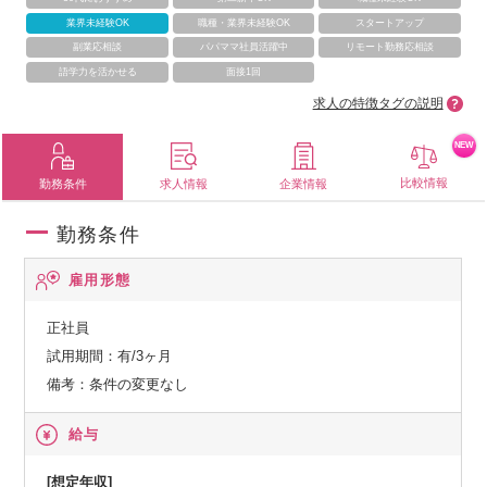
業界未経験OK
職種・業界未経験OK
スタートアップ
副業応相談
パパママ社員活躍中
リモート勤務応相談
語学力を活かせる
面接1回
求人の特徴タグの説明
NEW
比較情報
勤務条件
求人情報
企業情報
勤務条件
雇用形態
正社員
試用期間：有/3ヶ月
備考：条件の変更なし
給与
[想定年収]