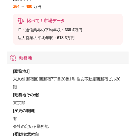
364
～
490
万円
比べて！市場データ
IT・通信業界の平均年収：
668.4
万円
法人営業の平均年収：
618.3
万円
勤務地
[勤務地1]
東京都 新宿区 西新宿7丁目20番1号 住友不動産西新宿ビル26
階
[勤務地その他]
東京都
[変更の範囲]
有
会社の定める勤務地
[受動喫煙対策]