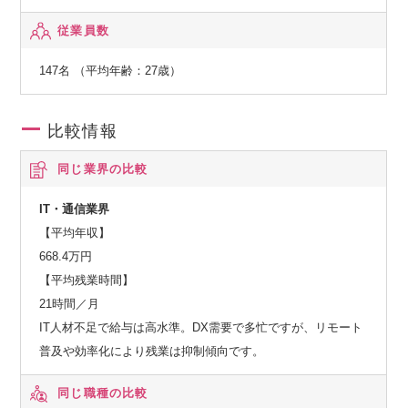
職向けクラウドサービスです。
従業員数
経営陣の見たい、売上、販管費や現場のKGI、KPIなどの経営
に関するデータを集約し、スマホ上で閲覧可能にするクラウ
147名 （平均年齢：27歳）
ドサービスです。
比較情報
同じ業界の比較
IT・通信業界
【平均年収】
668.4万円
【平均残業時間】
21時間／月
IT人材不足で給与は高水準。DX需要で多忙ですが、リモート
普及や効率化により残業は抑制傾向です。
同じ職種の比較