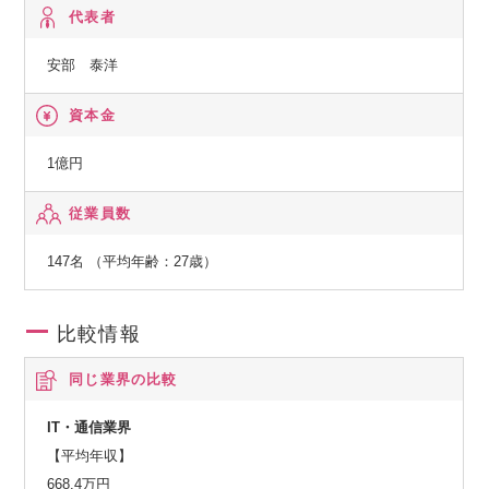
ズに合わせて最適な機能をご提供します。
代表者
直感的なUI/UXで操作できるため、SQLいらずでノーコードで
安部 泰洋
誰でも簡単にデータを扱うことを可能にする唯一無二のプロ
ダクトです。
資本金
第二プロダクト：2023年11月から有料化が始まった経営管理
1億円
職向けクラウドサービスです。
従業員数
経営陣の見たい、売上、販管費や現場のKGI、KPIなどの経営
に関するデータを集約し、スマホ上で閲覧可能にするクラウ
147名 （平均年齢：27歳）
ドサービスです。
比較情報
同じ業界の比較
IT・通信業界
【平均年収】
668.4万円