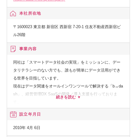
本社所在地
〒1600023 東京都 新宿区 西新宿 7-20-1 住友不動産西新宿ビ
ル26階
事業内容
同社は「スマートデータ社会の実現」をミッションに、デー
タリテラシーのない方でも、誰もが簡単にデータ活用ができ
る世界を目指しています。
現在はデータ関連をオールインワンツールで解決する「b→da
sh」、経営管理DX SaaSの開発／導入支援を行っておりま
す。
設立年月日
b→dash：業界を牽引する大手企業や急成長ベンチャーなど、
幅広い業種業界で600社以上にご利用いただいております。
2010年 4月 6日
マーケティングに必要な機能を幅広く提供し、お客様のニー