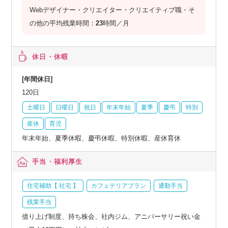
Webデザイナー・クリエイター・クリエイティブ職・そ
の他の平均残業時間：
23
時間／月
休日・休暇
[年間休日]
120日
土曜日
日曜日
祝日
年末年始
夏季
慶弔
特別
産休
育児
年末年始、夏季休暇、慶弔休暇、特別休暇、産休育休
手当・福利厚生
住宅補助【 社宅 】
カフェテリアプラン
通勤手当
残業手当
借り上げ制度、持ち株会、社内ジム、アニバーサリー祝い金