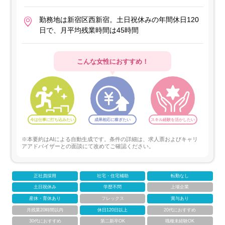
勤務地は新宿区西新宿。土日祝休みの年間休日120
日で、月平均残業時間は45時間
こんな女性におすすめ！
今は仕事に打ち込みたい
成果相応に稼ぎたい
スキル経験を活かしたい
※本要約はAIによる自動生成です。条件の詳細は、求人票およびキャリ
アアドバイザーとの面談にて改めてご確認ください。
正社員採用
社宅・住宅補助
転勤なし
土日祝休み
学歴不問
上場企業
産休・育休あり
フレックス
賞与あり
月残業20時間以内
休日120日以上
20代におすすめ
30代におすすめ
第二新卒OK
職種未経験OK