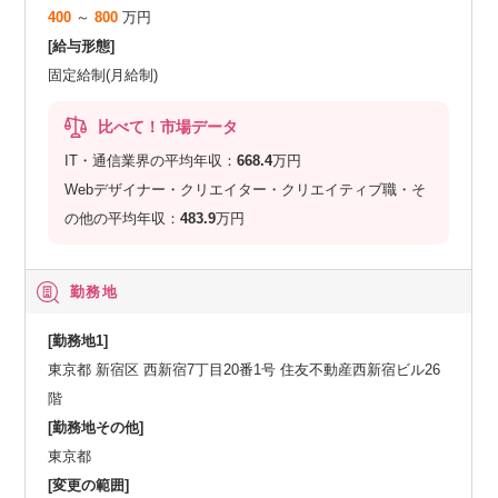
400
～
800
万円
[給与形態]
固定給制(月給制)
比べて！市場データ
IT・通信業界の平均年収：
668.4
万円
Webデザイナー・クリエイター・クリエイティブ職・そ
の他の平均年収：
483.9
万円
勤務地
[勤務地1]
東京都 新宿区 西新宿7丁目20番1号 住友不動産西新宿ビル26
階
[勤務地その他]
東京都
[変更の範囲]