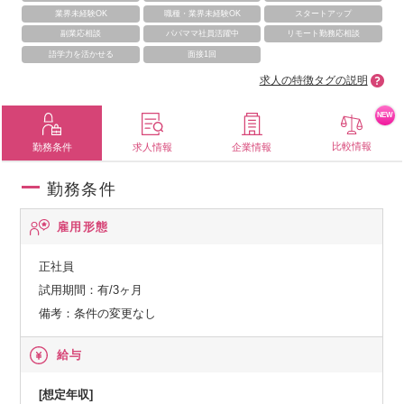
業界未経験OK
職種・業界未経験OK
スタートアップ
副業応相談
パパママ社員活躍中
リモート勤務応相談
語学力を活かせる
面接1回
求人の特徴タグの説明
NEW
比較情報
勤務条件
求人情報
企業情報
勤務条件
雇用形態
正社員
試用期間：有/3ヶ月
備考：条件の変更なし
給与
[想定年収]