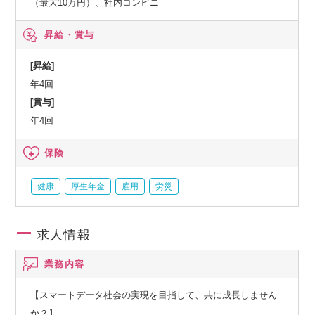
（最大10万円）、社内コンビニ
昇給・賞与
[昇給]
年4回
[賞与]
年4回
保険
健康
厚生年金
雇用
労災
求人情報
業務内容
【スマートデータ社会の実現を目指して、共に成長しません
か？】