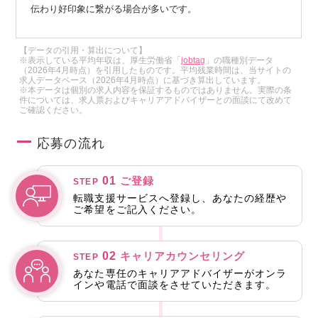
伝わり好印象に繋がる場合が多いです。
【データの引用・算出について】
※表示している平均年収は、厚生労働省「
jobtag
」の職種別データ
（2026年4月時点）を引用したものです。平均残業時間は、当サイトの
求人データベース（2026年4月時点）に基づき算出しています。
※本データは個別の求人内容を保証するものではありません。実際の条
件については、求人票およびキャリアアドバイザーとの面談にて改めて
ご確認ください。
応募の流れ
01
ご登録
STEP
転職支援サービスへ登録し、あなたの経歴や
ご希望をご記入ください。
02
キャリアカウンセリング
STEP
あなた専任のキャリアアドバイザーがオンラ
インや電話で面談をさせていただきます。