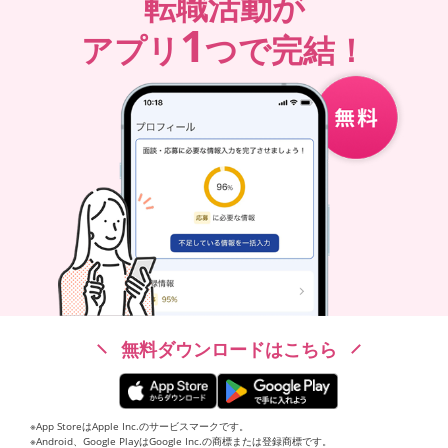
転職活動が
1
アプリ
つで完結！
無料ダウンロードはこちら
※App StoreはApple Inc.のサービスマークです。
※Android、Google PlayはGoogle Inc.の商標または登録商標です。