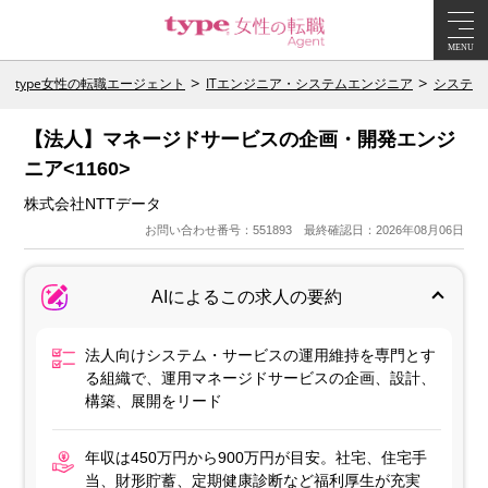
MENU
type女性の転職エージェント
ITエンジニア・システムエンジニア
システム
【法人】マネージドサービスの企画・開発エンジ
ニア<1160>
株式会社NTTデータ
お問い合わせ番号：551893 最終確認日：2026年08月06日
AIによるこの求人の要約
法人向けシステム・サービスの運用維持を専門とす
る組織で、運用マネージドサービスの企画、設計、
構築、展開をリード
年収は450万円から900万円が目安。社宅、住宅手
当、財形貯蓄、定期健康診断など福利厚生が充実