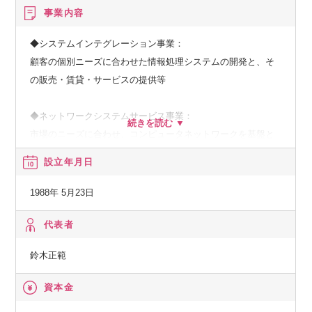
事業内容
◆システムインテグレーション事業：
顧客の個別ニーズに合わせた情報処理システムの開発と、そ
の販売・賃貸・サービスの提供等
◆ネットワークシステムサービス事業：
市場のニーズに合わせ、コンピュータネットワークを基盤と
した、種々の情報提供、情報処理等のサービスの提供
設立年月日
◆その他の事業：
1988年 5月23日
顧客の経営上の問題点に係わる調査・分析、情報処理システ
ムの在り方に係わる企画・提案、保守・ファシリティマネジ
代表者
メント等
鈴木正範
資本金