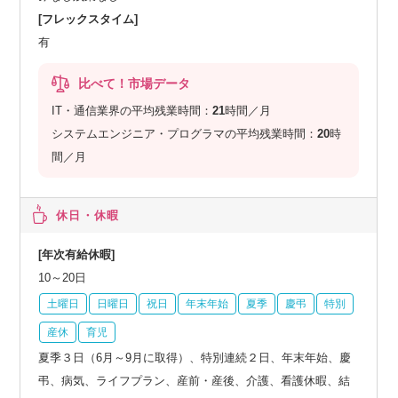
[フレックスタイム]
有
比べて！市場データ
IT・通信業界の平均残業時間：
21
時間／月
システムエンジニア・プログラマの平均残業時間：
20
時
間／月
休日・休暇
[年次有給休暇]
10～20日
土曜日
日曜日
祝日
年末年始
夏季
慶弔
特別
産休
育児
夏季３日（6月～9月に取得）、特別連続２日、年末年始、慶
弔、病気、ライフプラン、産前・産後、介護、看護休暇、結