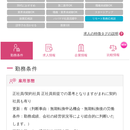
30代におすすめ
第二新卒OK
職種未経験OK
業界未経験OK
職種・業界未経験OK
スタートアップ
副業応相談
パパママ社員活躍中
リモート勤務応相談
語学力を活かせる
面接1回
求人の特徴タグの説明
NEW
比較情報
勤務条件
求人情報
企業情報
勤務条件
雇用形態
正社員/契約社員
正社員前提での選考となりますがまれに契約
社員も有り
更新：有（判断事由：無期転換申込機会・無期転換後の労働
条件：勤務成績、会社の経営状況等により総合的に判断いた
します。）