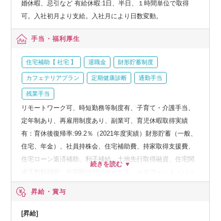
婚休暇、忌引など 有給休暇:1日、半日、１時間単位で取得
可。入社初月より支給。入社月により日数変動。
手当・福利厚生
住宅補助【 社宅 】
退職金
財形貯蓄制度
カフェテリアプラン
定期健康診断
通勤手当
残業手当
リモートワーク可、時短勤務等制度有、子育て・介護手当、
定年制あり、再雇用制度あり、副業可、育児休暇取得実績
有：育休後復帰率:99.2％（2021年度実績）財形貯蓄（一般、
住宅、年金）、社員持株会、住宅補助費、持家取得支援費、
住宅ローン返済補助、利子補給、土地先行取得融資、住宅関
連手数料補助、住宅駆け付けサービス、ベネフィット・パッ
ケージなど、人間ドック、オプション検査補助など、育児・
昇給・賞与
介護支援サービス、結婚祝い金、弔慰料、災害見舞金など、
社員食堂、企業年金（企業年金基金、確定拠出年金）、電気
[昇給]