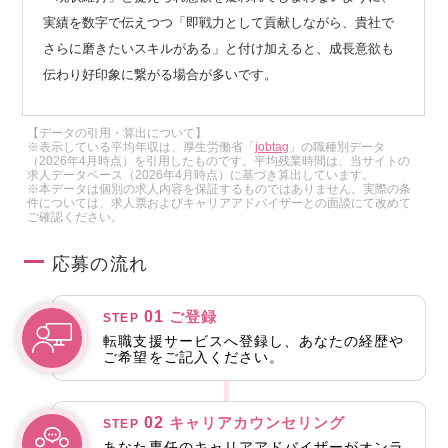
実績を数字で伝えつつ「即戦力として貢献しながら、貴社で
さらに磨きたいスキルがある」と付け加えると、成長意欲も
伝わり好印象に繋がる場合が多いです。
【データの引用・算出について】
※表示している平均年収は、厚生労働省「
jobtag
」の職種別データ
（2026年4月時点）を引用したものです。平均残業時間は、当サイトの
求人データベース（2026年4月時点）に基づき算出しています。
※本データは個別の求人内容を保証するものではありません。実際の条
件については、求人票およびキャリアアドバイザーとの面談にて改めて
ご確認ください。
応募の流れ
01
ご登録
STEP
転職支援サービスへ登録し、あなたの経歴や
ご希望をご記入ください。
02
キャリアカウンセリング
STEP
あなた専任のキャリアアドバイザーがオンラ