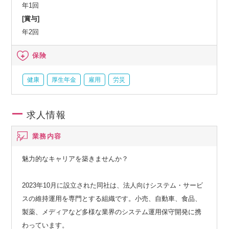
通信共済会(個人年金、遺児育英基金)
年1回
[賞与]
年2回
保険
健康
厚生年金
雇用
労災
求人情報
業務内容
魅力的なキャリアを築きませんか？
2023年10月に設立された同社は、法人向けシステム・サービ
スの維持運用を専門とする組織です。小売、自動車、食品、
製薬、メディアなど多様な業界のシステム運用保守開発に携
わっています。