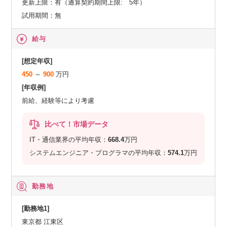
更新上限：有（通算契約期間上限: 5年）
試用期間：無
給与
[想定年収]
450
～
900
万円
[年収例]
前給、経験等により考慮
比べて！市場データ
IT・通信業界の平均年収：
668.4
万円
システムエンジニア・プログラマの平均年収：
574.1
万円
勤務地
[勤務地1]
東京都 江東区