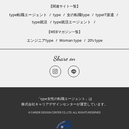
【関連サイト一覧】
type転職エージェント
type
女の転職type
typeIT派遣
type就活
type就活エージェント
【WEBマガジン一覧】
エンジニアtype
Woman type
20’s type
「type女性の転職エージェント」は
株式会社キャリアデザインセンターが運営しています。
© CAREER DESIGN CENTER CO.,LTD. ALL RIGHTS RESERVED