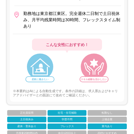
勤務地は東京都江東区。完全週休二日制で土日祝休
み、月平均残業時間は30時間、フレックスタイム制
あり
こんな女性におすすめ！
柔軟に働きたい
スキル経験を活かしたい
※本要約はAIによる自動生成です。条件の詳細は、求人票およびキャリ
アアドバイザーとの面談にて改めてご確認ください。
正社員採用
社宅・住宅補助
転勤なし
土日祝休み
学歴不問
上場企業
産休・育休あり
フレックス
賞与あり
月残業20時間以内
休日120日以上
20代におすすめ