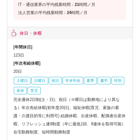
IT・通信業界の平均残業時間：
21
時間／月
法人営業の平均残業時間：
24
時間／月
休日・休暇
[年間休日]
123日
[年次有給休暇]
20日
土曜日
日曜日
祝日
年末年始
夏季
慶弔
特別
産休
育児
完全週休2日制(土・日)、祝日（※曜日は勤務地により異な
る）年次有給休暇(初年度20日)、福祉休暇(育児、家族の看
護・介護目的等に利用可) 結婚休暇、出産休暇、配偶者出産休
暇、リフレッシュ連9制度（年に最低1回、9連休を取得可能）
在宅勤務制度、短時間勤務制度