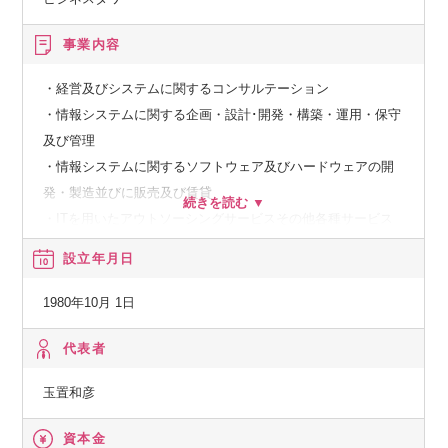
事業内容
・経営及びシステムに関するコンサルテーション
・情報システムに関する企画・設計･開発・構築・運用・保守
及び管理
・情報システムに関するソフトウェア及びハードウェアの開
発・製造並びに販売及び賃貸
・ITを用いたアウトソーシングサービスその他各種サービス
設立年月日
【経済産業省】
システムインテグレータ登録企業
1980年10月 1日
【経済産業省】
代表者
特定システムオペレーション認定企業
玉置和彦
【総務省】
資本金