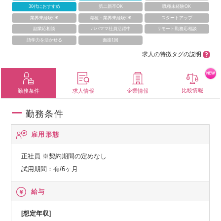
30代におすすめ
第二新卒OK
職種未経験OK
業界未経験OK
職種・業界未経験OK
スタートアップ
副業応相談
パパママ社員活躍中
リモート勤務応相談
語学力を活かせる
面接1回
求人の特徴タグの説明
NEW
比較情報
勤務条件
求人情報
企業情報
勤務条件
雇用形態
正社員
※契約期間の定めなし
試用期間：有/6ヶ月
給与
[想定年収]