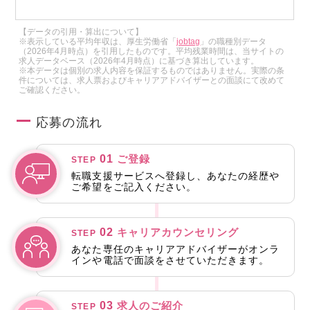
【データの引用・算出について】
※表示している平均年収は、厚生労働省「
jobtag
」の職種別データ
（2026年4月時点）を引用したものです。平均残業時間は、当サイトの
求人データベース（2026年4月時点）に基づき算出しています。
※本データは個別の求人内容を保証するものではありません。実際の条
件については、求人票およびキャリアアドバイザーとの面談にて改めて
ご確認ください。
応募の流れ
01
ご登録
STEP
転職支援サービスへ登録し、あなたの経歴や
ご希望をご記入ください。
02
キャリアカウンセリング
STEP
あなた専任のキャリアアドバイザーがオンラ
インや電話で面談をさせていただきます。
03
求人のご紹介
STEP