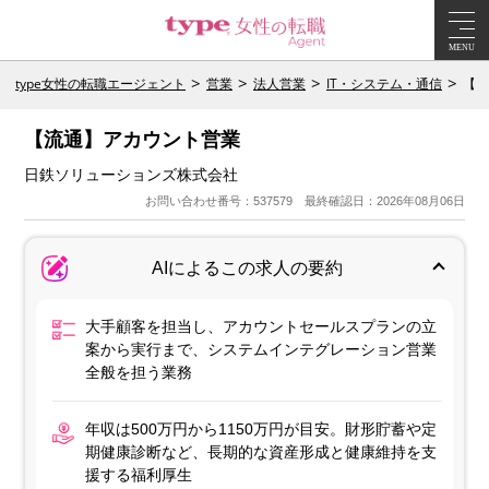
MENU
type女性の転職エージェント
営業
法人営業
IT・システム・通信
【流
【流通】アカウント営業
日鉄ソリューションズ株式会社
お問い合わせ番号：537579 最終確認日：2026年08月06日
AIによるこの求人の要約
大手顧客を担当し、アカウントセールスプランの立
案から実行まで、システムインテグレーション営業
全般を担う業務
年収は500万円から1150万円が目安。財形貯蓄や定
期健康診断など、長期的な資産形成と健康維持を支
援する福利厚生