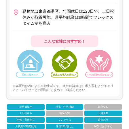
勤務地は東京都港区。年間休日は123日で、土日祝
休みが取得可能。月平均残業は9時間でフレックス
タイム制を導入
こんな女性におすすめ！
柔軟に働きたい
安定した収入を得たい
スキル経験を活かしたい
※本要約はAIによる自動生成です。条件の詳細は、求人票およびキャリ
アアドバイザーとの面談にて改めてご確認ください。
正社員採用
社宅・住宅補助
転勤なし
土日祝休み
学歴不問
上場企業
産休・育休あり
フレックス
賞与あり
月残業20時間以内
休日120日以上
20代におすすめ