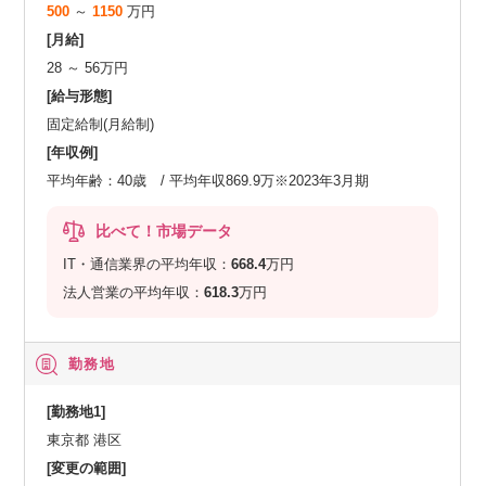
500
～
1150
万円
[月給]
28 ～ 56万円
[給与形態]
固定給制(月給制)
[年収例]
平均年齢：40歳 / 平均年収869.9万※2023年3月期
比べて！市場データ
IT・通信業界の平均年収：
668.4
万円
法人営業の平均年収：
618.3
万円
勤務地
[勤務地1]
東京都 港区
[変更の範囲]