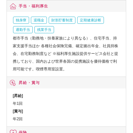
手当・福利厚生
独身寮
退職金
財形貯蓄制度
定期健康診断
通勤手当
残業手当
都市手当（勤務地・扶養家族により異なる）、住宅手当、持
家支援手当ほか 各種社会保険完備、確定拠出年金、社員持株
会、在宅勤務制度など ※福利厚生施設提供サービス会社と提
携しており、国内および世界各国の提携施設を優待価格で利
用可能です。喫煙専用室設置。
昇給・賞与
[昇給]
年1回
[賞与]
年2回
保険