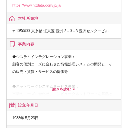
https://www.nttdata.com/jp/ja/
本社所在地
〒1356033 東京都 江東区 豊洲 3－3－3 豊洲センタービル
事業内容
◆システムインテグレーション事業：
顧客の個別ニーズに合わせた情報処理システムの開発と、そ
の販売・賃貸・サービスの提供等
◆ネットワークシステムサービス事業：
市場のニーズに合わせ、コンピュータネットワークを基盤と
した、種々の情報提供、情報処理等のサービスの提供
設立年月日
◆その他の事業：
1988年 5月23日
顧客の経営上の問題点に係わる調査・分析、情報処理システ