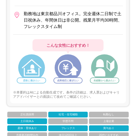
勤務地は東京都品川オフィス。完全週休二日制で土
日祝休み、年間休日は非公開。残業月平均30時間、
フレックスタイム制
こんな女性におすすめ！
柔軟に働きたい
成果相応に稼ぎたい
未経験から挑みたい
※本要約はAIによる自動生成です。条件の詳細は、求人票およびキャリ
アアドバイザーとの面談にて改めてご確認ください。
正社員採用
社宅・住宅補助
転勤なし
土日祝休み
学歴不問
上場企業
産休・育休あり
フレックス
賞与あり
月残業20時間以内
休日120日以上
20代におすすめ