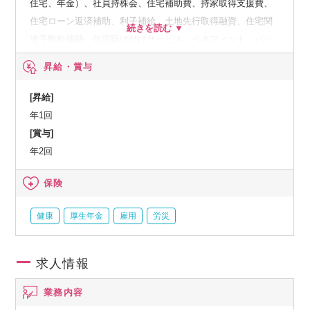
住宅、年金）、社員持株会、住宅補助費、持家取得支援費、
住宅ローン返済補助、利子補給、土地先行取得融資、住宅関
連手数料補助、住宅駆け付けサービス、ベネフィット・パッ
ケージなど、人間ドック、オプション検査補助など、育児・
昇給・賞与
介護支援サービス、結婚祝い金、弔慰料、災害見舞金など、
社員食堂、企業年金（企業年金基金、確定拠出年金）、電気
[昇給]
通信共済会(個人年金、遺児育英基金)
年1回
[賞与]
年2回
保険
健康
厚生年金
雇用
労災
求人情報
業務内容