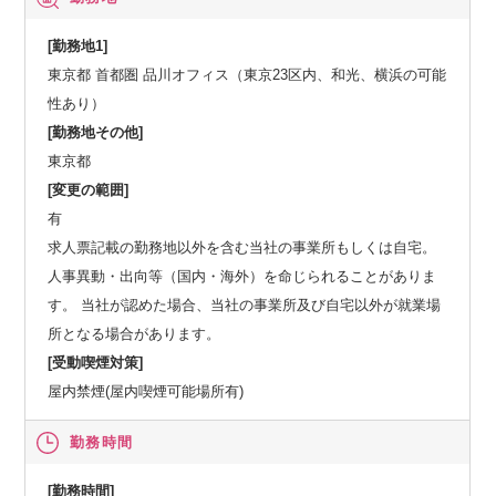
[勤務地1]
東京都 首都圏 品川オフィス（東京23区内、和光、横浜の可能
性あり）
[勤務地その他]
東京都
[変更の範囲]
有
求人票記載の勤務地以外を含む当社の事業所もしくは自宅。
人事異動・出向等（国内・海外）を命じられることがありま
す。 当社が認めた場合、当社の事業所及び自宅以外が就業場
所となる場合があります。
[受動喫煙対策]
屋内禁煙(屋内喫煙可能場所有)
勤務時間
[勤務時間]