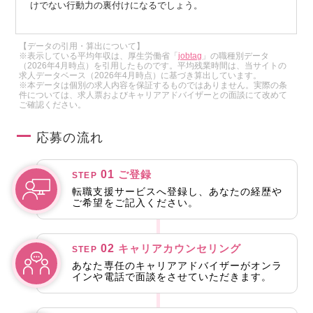
けでない行動力の裏付けになるでしょう。
【データの引用・算出について】
※表示している平均年収は、厚生労働省「
jobtag
」の職種別データ
（2026年4月時点）を引用したものです。平均残業時間は、当サイトの
求人データベース（2026年4月時点）に基づき算出しています。
※本データは個別の求人内容を保証するものではありません。実際の条
件については、求人票およびキャリアアドバイザーとの面談にて改めて
ご確認ください。
応募の流れ
01
ご登録
STEP
転職支援サービスへ登録し、あなたの経歴や
ご希望をご記入ください。
02
キャリアカウンセリング
STEP
あなた専任のキャリアアドバイザーがオンラ
インや電話で面談をさせていただきます。