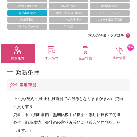
30代におすすめ
第二新卒OK
職種未経験OK
業界未経験OK
職種・業界未経験OK
スタートアップ
副業応相談
パパママ社員活躍中
リモート勤務応相談
語学力を活かせる
面接1回
求人の特徴タグの説明
NEW
比較情報
勤務条件
求人情報
企業情報
勤務条件
雇用形態
正社員/契約社員
正社員前提での選考となりますがまれに契約
社員も有り
更新：有（判断事由：無期転換申込機会・無期転換後の労働
条件：勤務成績、会社の経営状況等により総合的に判断いた
します。）