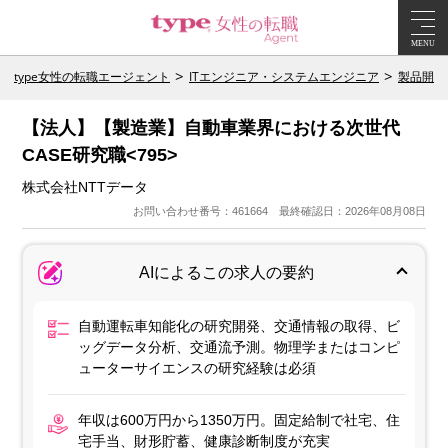
MENU
type女性の転職エージェント
ITエンジニア・システムエンジニア
製品開発
【法人】【製造業】自動車業界における次世代
CASE研究職<795>
株式会社NTTデータ
お問い合わせ番号：461664 最終確認日：2026年08月08日
AIによるこの求人の要約
自動運転車知能化の研究開発、交通情報の取得、ビ
ッグデータ分析、交通流予測。物理学またはコンピ
ューターサイエンスの研究経験は必須
年収は600万円から1350万円。固定給制で社宅、住
宅手当、財形貯蓄、健康診断制度が充実