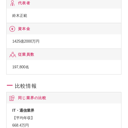
ムの在り方に係わる企画・提案、保守・ファシリティマネジ
代表者
メント等
鈴木正範
資本金
1425億2000万円
従業員数
197,800名
比較情報
同じ業界の比較
IT・通信業界
【平均年収】
668.4万円