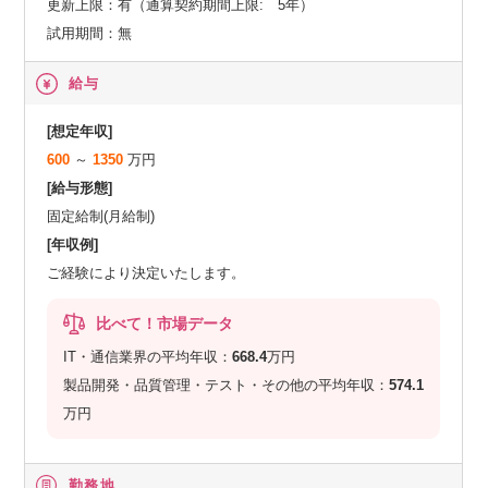
更新上限：有（通算契約期間上限: 5年）
試用期間：無
給与
[想定年収]
600
～
1350
万円
[給与形態]
固定給制(月給制)
[年収例]
ご経験により決定いたします。
比べて！市場データ
IT・通信業界の平均年収：
668.4
万円
製品開発・品質管理・テスト・その他の平均年収：
574.1
万円
勤務地