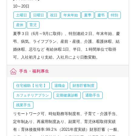
10～20日
土曜日
日曜日
祝日
年末年始
夏季
慶弔
特別
産休
育児
夏季３日（6月～9月に取得）、特別連続２日、年末年始、慶
弔、病気、ライフプラン、産前・産後、介護、看護休暇、結
婚休暇、忌引など 有給休暇:1日、半日、１時間単位で取得
可。入社初月より支給。入社月により日数変動。
手当・福利厚生
住宅補助【 社宅 】
退職金
財形貯蓄制度
カフェテリアプラン
定期健康診断
通勤手当
残業手当
リモートワーク可、時短勤務等制度有、子育て・介護手当、
定年制あり、再雇用制度あり、副業可、育児休暇取得実績
有：育休後復帰率:99.2％（2021年度実績）財形貯蓄（一般、