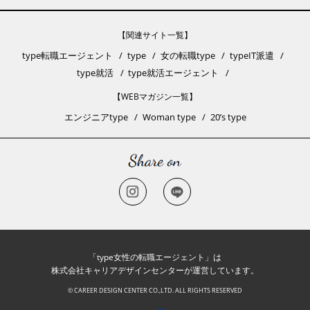
【関連サイト一覧】
type転職エージェント
type
女の転職type
typeIT派遣
type就活
type就活エージェント
【WEBマガジン一覧】
エンジニアtype
Woman type
20’s type
「type女性の転職エージェント」は
株式会社キャリアデザインセンターが運営しています。
© CAREER DESIGN CENTER CO.,LTD. ALL RIGHTS RESERVED