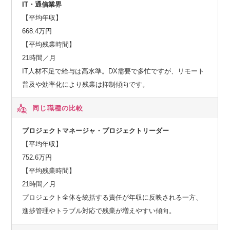
IT・通信業界
海外市場を対象として、セーファーシティ（パブリックセー
【平均年収】
フティ、デジタル・ガバメント、デジタル・ファイナン
668.4万円
ス）、サービスプロバイダ向けソフトウェア・サービス、海
【平均残業時間】
洋システムなどを提供しています。AI、IoT関連の先端技術を
21時間／月
活用し、安全・安心で効率・公平な都市の実現をはじめとす
IT人材不足で給与は高水準。DX需要で多忙ですが、リモート
る社会課題の解決に貢献していきます。
普及や効率化により残業は抑制傾向です。
同じ職種の比較
プロジェクトマネージャ・プロジェクトリーダー
【平均年収】
752.6万円
【平均残業時間】
21時間／月
プロジェクト全体を統括する責任が年収に反映される一方、
進捗管理やトラブル対応で残業が増えやすい傾向。