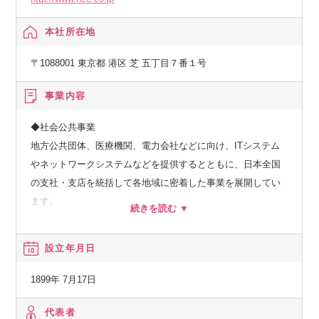
本社所在地
〒1088001 東京都 港区 芝 五丁目７番１号
事業内容
◆社会公共事業
地方公共団体、医療機関、電力会社などに向け、ITシステム
やネットワークシステムなどを提供するとともに、日本全国
の支社・支店を統括して各地域に密着した事業を展開してい
ます。
◆社会基盤事業
設立年月日
政府、官公庁などに向け、大規模ミッションクリティカルシ
ステムやネットワークシステムといった、人々が安心して快
1899年 7月17日
適に生活できるための社会インフラを提供しています。
代表者