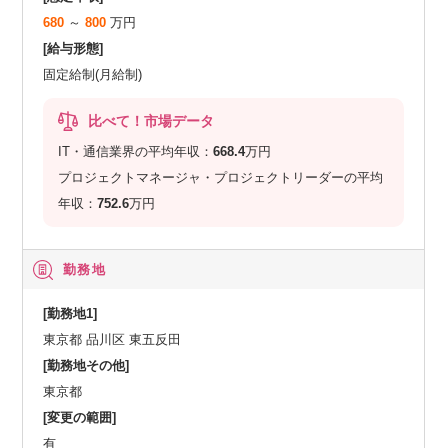
680
～
800
万円
[給与形態]
固定給制(月給制)
比べて！市場データ
IT・通信業界の平均年収：
668.4
万円
プロジェクトマネージャ・プロジェクトリーダーの平均
年収：
752.6
万円
勤務地
[勤務地1]
東京都 品川区 東五反田
[勤務地その他]
東京都
[変更の範囲]
有