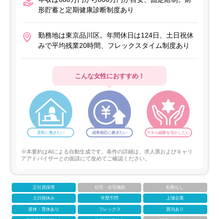
形貯蓄と定期健康診断制度あり
勤務地は東京品川区。年間休日は124日、土日祝休
みで平均残業20時間、フレックスタイム制度あり
こんな女性におすすめ！
柔軟に働きたい
成果相応に稼ぎたい
スキル経験を活かしたい
※本要約はAIによる自動生成です。条件の詳細は、求人票およびキャリ
アアドバイザーとの面談にて改めてご確認ください。
正社員採用
社宅・住宅補助
転勤なし
土日祝休み
学歴不問
上場企業
産休・育休あり
フレックス
賞与あり