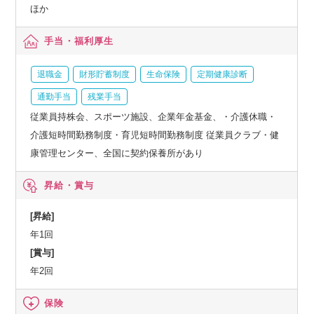
ほか
手当・福利厚生
退職金
財形貯蓄制度
生命保険
定期健康診断
通勤手当
残業手当
従業員持株会、スポーツ施設、企業年金基金、・介護休職・
介護短時間勤務制度・育児短時間勤務制度 従業員クラブ・健
康管理センター、全国に契約保養所があり
昇給・賞与
[昇給]
年1回
[賞与]
年2回
保険