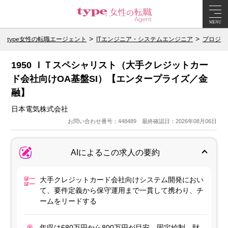
MENU
type女性の転職エージェント
ITエンジニア・システムエンジニア
プロジェ
1950 ＩＴスペシャリスト（大手クレジットカー
ド会社向けOA基盤SI）【エンタープライズ／金
融】
日本電気株式会社
お問い合わせ番号：448489 最終確認日：2026年08月06日
AIによるこの求人の要約
大手クレジットカード会社向けシステム開発におい
て、要件定義から保守運用まで一貫して携わり、チ
ームをリードする
年収は680万円から800万円が目安、固定給制。財