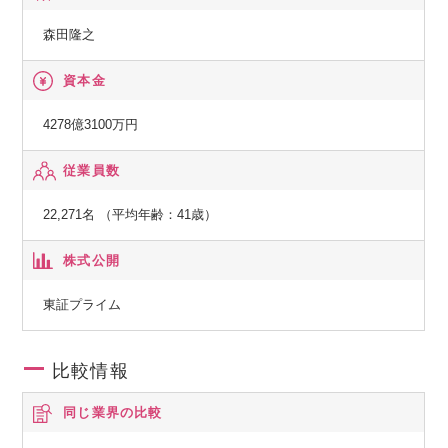
◆エンタープライズ事業
森田隆之
製造業、流通・サービス業、金融業などの民需向けにITソリ
ューションを提供し、お客さまの新サービス立ち上げなどに
資本金
貢献しています。最先端のデジタル技術を活用し、お客さま
との共創を通じて、人やモノ、プロセスを企業・産業の枠を
4278億3100万円
超えてつなぎ、バリューチェーン全体で新たな価値を生み出
従業員数
します。
22,271名 （平均年齢：41歳）
◆ネットワークサービス事業
通信事業者向けに、ネットワーク構築に必要な機器や運用管
株式公開
理のための基盤システム、運用サービスなどを提供していま
す。さらに、IoT/5G時代に向けてネットワークへのニーズが
東証プライム
多様化する中、テレコムキャリア市場で培ったネットワーク
の強みをサービスプロバイダや製造業、流通・サービス業、
比較情報
自治体などの市場に展開していきます。
同じ業界の比較
◆グローバル事業