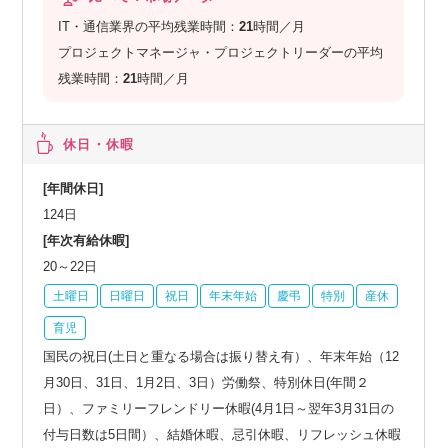
IT・通信業界の平均残業時間：
21
時間／月
プロジェクトマネージャ・プロジェクトリーダーの平均
残業時間：
21
時間／月
休日・休暇
[年間休日]
124日
[年次有給休暇]
20～22日
土曜日
日曜日
祝日
年末年始
慶弔
特別
産休
育児
国民の祝日(土日と重なる場合は振り替え有）、年末年始（12
月30日、31日、1月2日、3日）労働祭、特別休日(年間２
日）、ファミリーフレンドリー休暇(4月1日～翌年3月31日の
付与日数は5日間）、結婚休暇、忌引休暇、リフレッシュ休暇