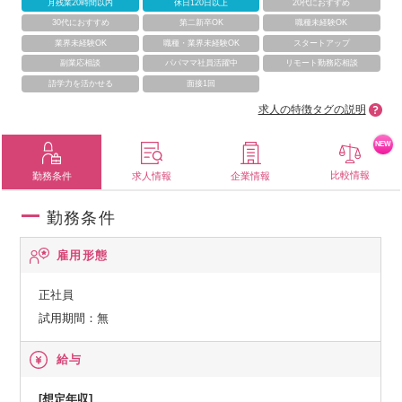
月残業20時間以内
休日120日以上
20代におすすめ
30代におすすめ
第二新卒OK
職種未経験OK
業界未経験OK
職種・業界未経験OK
スタートアップ
副業応相談
パパママ社員活躍中
リモート勤務応相談
語学力を活かせる
面接1回
求人の特徴タグの説明
NEW
比較情報
勤務条件
求人情報
企業情報
勤務条件
雇用形態
正社員
試用期間：無
給与
[想定年収]