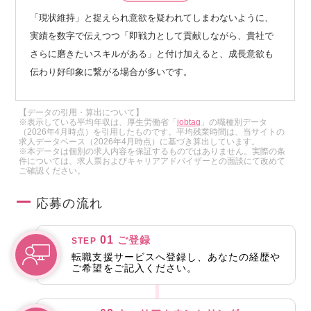
「現状維持」と捉えられ意欲を疑われてしまわないように、
実績を数字で伝えつつ「即戦力として貢献しながら、貴社で
さらに磨きたいスキルがある」と付け加えると、成長意欲も
伝わり好印象に繋がる場合が多いです。
【データの引用・算出について】
※表示している平均年収は、厚生労働省「
jobtag
」の職種別データ
（2026年4月時点）を引用したものです。平均残業時間は、当サイトの
求人データベース（2026年4月時点）に基づき算出しています。
※本データは個別の求人内容を保証するものではありません。実際の条
件については、求人票およびキャリアアドバイザーとの面談にて改めて
ご確認ください。
応募の流れ
01
ご登録
STEP
転職支援サービスへ登録し、あなたの経歴や
ご希望をご記入ください。