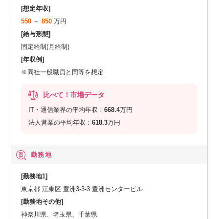
[想定年収]
550
～
850
万円
[給与形態]
固定給制(月給制)
[年収例]
※同社一般職員と同等を想定
比べて！市場データ
IT・通信業界の平均年収：
668.4
万円
法人営業の平均年収：
618.3
万円
勤務地
[勤務地1]
東京都 江東区 豊洲3-3-3 豊洲センタービル
[勤務地その他]
神奈川県、埼玉県、千葉県