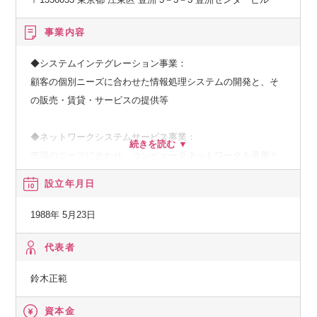
事業内容
◆システムインテグレーション事業：
顧客の個別ニーズに合わせた情報処理システムの開発と、そ
の販売・賃貸・サービスの提供等
◆ネットワークシステムサービス事業：
市場のニーズに合わせ、コンピュータネットワークを基盤と
した、種々の情報提供、情報処理等のサービスの提供
設立年月日
◆その他の事業：
1988年 5月23日
顧客の経営上の問題点に係わる調査・分析、情報処理システ
ムの在り方に係わる企画・提案、保守・ファシリティマネジ
代表者
メント等
鈴木正範
資本金