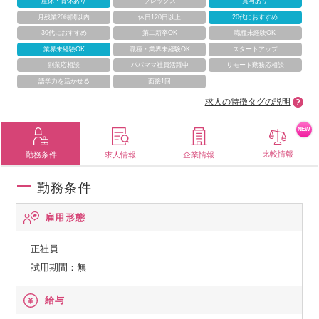
産休・育休あり
フレックス
賞与あり
月残業20時間以内
休日120日以上
20代におすすめ
30代におすすめ
第二新卒OK
職種未経験OK
業界未経験OK
職種・業界未経験OK
スタートアップ
副業応相談
パパママ社員活躍中
リモート勤務応相談
語学力を活かせる
面接1回
求人の特徴タグの説明
NEW
比較情報
勤務条件
求人情報
企業情報
勤務条件
雇用形態
正社員
試用期間：無
給与