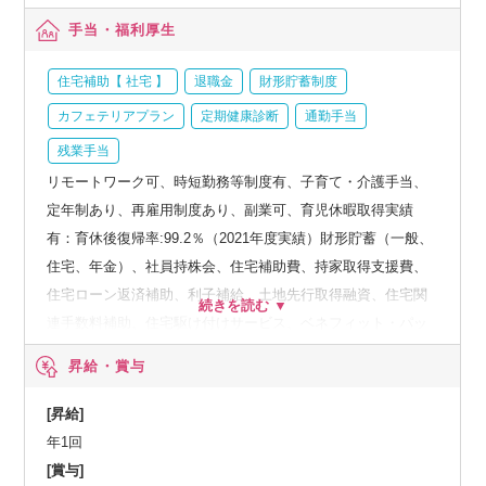
手当・福利厚生
住宅補助【 社宅 】
退職金
財形貯蓄制度
カフェテリアプラン
定期健康診断
通勤手当
残業手当
リモートワーク可、時短勤務等制度有、子育て・介護手当、
定年制あり、再雇用制度あり、副業可、育児休暇取得実績
有：育休後復帰率:99.2％（2021年度実績）財形貯蓄（一般、
住宅、年金）、社員持株会、住宅補助費、持家取得支援費、
住宅ローン返済補助、利子補給、土地先行取得融資、住宅関
連手数料補助、住宅駆け付けサービス、ベネフィット・パッ
ケージなど、人間ドック、オプション検査補助など、育児・
昇給・賞与
介護支援サービス、結婚祝い金、弔慰料、災害見舞金など、
社員食堂、企業年金（企業年金基金、確定拠出年金）、電気
[昇給]
通信共済会(個人年金、遺児育英基金)
年1回
[賞与]