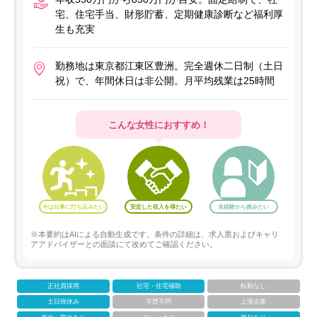
宅、住宅手当、財形貯蓄、定期健康診断など福利厚
生も充実
勤務地は東京都江東区豊洲。完全週休二日制（土日
祝）で、年間休日は非公開。月平均残業は25時間
こんな女性におすすめ！
今は仕事に打ち込みたい
安定した収入を得たい
未経験から挑みたい
※本要約はAIによる自動生成です。条件の詳細は、求人票およびキャリ
アアドバイザーとの面談にて改めてご確認ください。
正社員採用
社宅・住宅補助
転勤なし
土日祝休み
学歴不問
上場企業