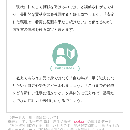
「現状に甘んじて挑戦を避けるのでは」と誤解されがちです
が、長期的な貢献意欲を強調すると好印象でしょう。「安定
した環境で、着実に役割を果たし続けたい」と伝えるのが、
面接官の信頼を得るコツと言えます。
未経験から挑みたい
「教えてもらう」受け身ではなく「自ら学び、早く戦力にな
りたい」自走姿勢をアピールしましょう。「これまでの経験
をどう新しい仕事に活かすか」を具体的に伝えれば、熱意だ
けでない行動力の裏付けになるでしょう。
【データの引用・算出について】
※表示している平均年収は、厚生労働省「
jobtag
」の職種別データ
（2026年4月時点）を引用したものです。平均残業時間は、当サイトの
求人データベース（2026年4月時点）に基づき算出しています。