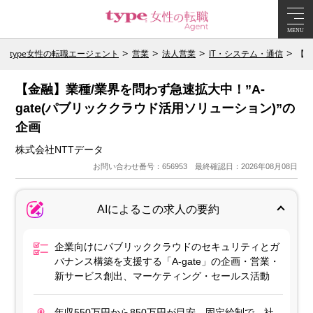
MENU
type女性の転職エージェント
営業
法人営業
IT・システム・通信
【金
【金融】業種/業界を問わず急速拡大中！”A-
gate(パブリッククラウド活用ソリューション)”の
企画
株式会社NTTデータ
お問い合わせ番号：656953 最終確認日：2026年08月08日
AIによるこの求人の要約
企業向けにパブリッククラウドのセキュリティとガ
バナンス構築を支援する「A-gate」の企画・営業・
新サービス創出、マーケティング・セールス活動
年収550万円から850万円が目安。固定給制で、社