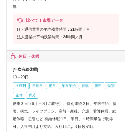
無
比べて！市場データ
IT・通信業界の平均残業時間：
21
時間／月
法人営業の平均残業時間：
24
時間／月
休日・休暇
[年次有給休暇]
10～20日
土曜日
日曜日
祝日
年末年始
夏季
慶弔
特別
産休
育児
夏季３日（6月～9月に取得）、特別連続２日、年末年始、慶
弔、病気、ライフプラン、産前・産後、介護、看護休暇、結
婚休暇、忌引など 有給休暇:1日、半日、１時間単位で取得
可。入社初月より支給。入社月により日数変動。