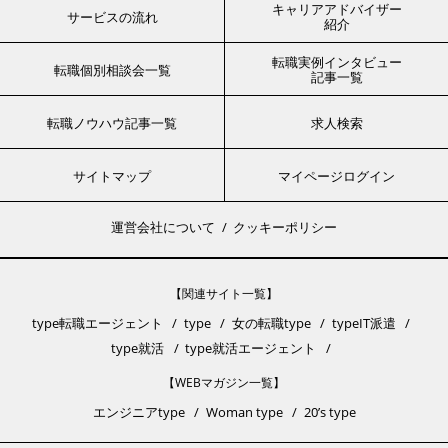
キャリアアドバイザー
サービスの流れ
紹介
転職実例インタビュー
転職個別相談会一覧
記事一覧
転職ノウハウ記事一覧
求人検索
サイトマップ
マイページログイン
運営会社について
クッキーポリシー
【関連サイト一覧】
type転職エージェント
type
女の転職type
typeIT派遣
type就活
type就活エージェント
【WEBマガジン一覧】
エンジニアtype
Woman type
20’s type