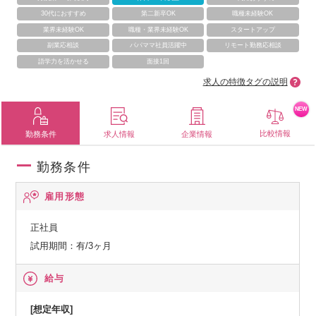
30代におすすめ
第二新卒OK
職種未経験OK
業界未経験OK
職種・業界未経験OK
スタートアップ
副業応相談
パパママ社員活躍中
リモート勤務応相談
語学力を活かせる
面接1回
求人の特徴タグの説明
NEW
比較情報
勤務条件
求人情報
企業情報
勤務条件
雇用形態
正社員
試用期間：有/3ヶ月
給与
[想定年収]