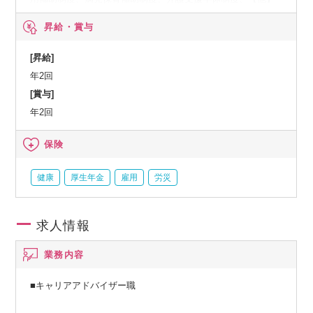
社内イベント（社内外交流イベント、誕生日祝い）、はぐく
昇給・賞与
み企業年金（2024年2月より導入予定）※確定給付企業年金
（DB）の一つで、退職金制度も兼ね備えた年金制度です。
[昇給]
年2回
[賞与]
年2回
保険
健康
厚生年金
雇用
労災
求人情報
業務内容
■キャリアアドバイザー職