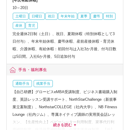
[年次有給休暇]
10～20日
土曜日
日曜日
祝日
年末年始
夏季
慶弔
特別
産休
育児
完全週休2日制（土日）、祝日、夏期休暇（特別休暇として3
日付与）、年末年始休暇、慶弔休暇、産前産後休暇・育児休
暇、介護休暇、有給休暇：初回付与は入社3か月後、付与日数
は5日間。入社6か月後、5日追加付与
手当・福利厚生
通勤手当
残業手当
【自己研鑽】グロービスeMBA受講制度、ビジネス書籍購入制
度、英語レッスン受講サポート、NorthStarChallenge（新規事
業立案制度）、NorthstarCOLLEGE（社内大学）、NB Fitness
Lounge（社内ジム）、専属ネイティブ講師の実用英会話レッ
スン、【生産性向上】ベビーシッター利用制度、家事代行利
用補助制度、病児保育補助制度、介護支援半休制度、【他】