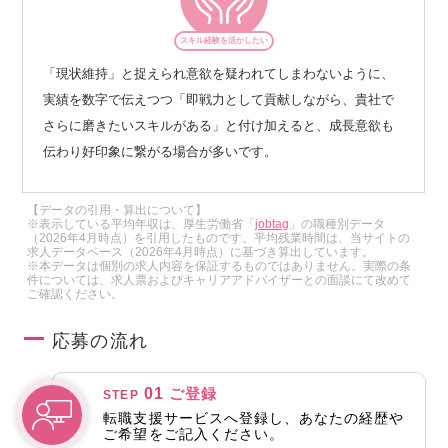
スキル経験を活かしたい
「現状維持」と捉えられ意欲を疑われてしまわないように、
実績を数字で伝えつつ「即戦力として貢献しながら、貴社で
さらに磨きたいスキルがある」と付け加えると、成長意欲も
伝わり好印象に繋がる場合が多いです。
【データの引用・算出について】
※表示している平均年収は、厚生労働省「
jobtag
」の職種別データ
（2026年4月時点）を引用したものです。平均残業時間は、当サイトの
求人データベース（2026年4月時点）に基づき算出しています。
※本データは個別の求人内容を保証するものではありません。実際の条
件については、求人票およびキャリアアドバイザーとの面談にて改めて
ご確認ください。
応募の流れ
01
ご登録
STEP
転職支援サービスへ登録し、あなたの経歴や
ご希望をご記入ください。