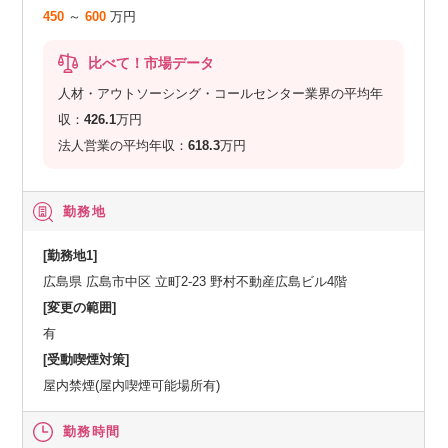
450
～
600
万円
比べて！市場データ
人材・アウトソーシング・コールセンター業界の平均年
収：
426.1
万円
法人営業の平均年収：
618.3
万円
勤務地
[勤務地1]
広島県 広島市中区 立町2-23 野村不動産広島ビル4階
[変更の範囲]
有
[受動喫煙対策]
屋内禁煙(屋内喫煙可能場所有)
勤務時間