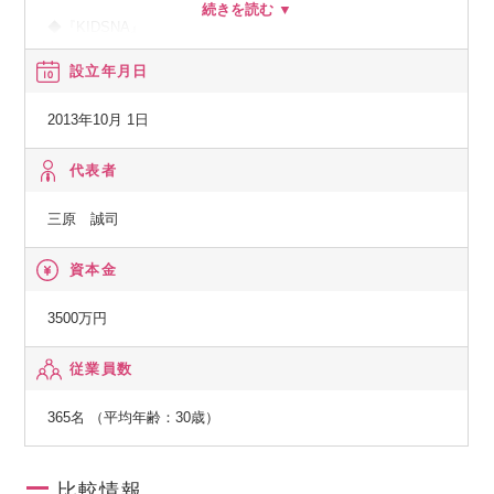
◆『KIDSNA』
メディア、シェアリングエコノミー、サーチのプロダクトを
設立年月日
通じ多様な選択肢を提供しながら、子どもとの生活をより充
実したものにするサービスです。
2013年10月 1日
◆『おもてなしHR』
代表者
地方における安定した雇用を創出し、新たな人の流れによっ
三原 誠司
て将来に渡り活力ある地域社会を構築していくために、地方
の重要産業である観光業界を支援します。
資本金
◆『hospitality Careers』
3500万円
日本国外の人口課題にもアプローチし、グローバル観点で競
従業員数
争力を強化します。
海外の先進事例を取り入れると同時に、日本国内での事業展
365名 （平均年齢：30歳）
開を通して確立した解決策を、日本と同様の課題に直面する
可能性のある他国でも展開し、課題解決の好循環サイクルを
回していくことを目的としています。
比較情報