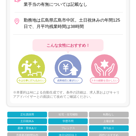
業手当の有無については記載なし
勤務地は広島県広島市中区。土日祝休みの年間125
日で、月平均残業時間は38時間
こんな女性におすすめ！
今は仕事に打ち込みたい
成果相応に稼ぎたい
スキル経験を活かしたい
※本要約はAIによる自動生成です。条件の詳細は、求人票およびキャリ
アアドバイザーとの面談にて改めてご確認ください。
正社員採用
社宅・住宅補助
転勤なし
土日祝休み
学歴不問
上場企業
産休・育休あり
フレックス
賞与あり
月残業20時間以内
休日120日以上
20代におすすめ