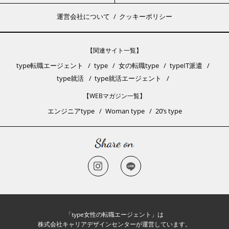
運営会社について
クッキーポリシー
【関連サイト一覧】
type転職エージェント
type
女の転職type
typeIT派遣
type就活
type就活エージェント
【WEBマガジン一覧】
エンジニアtype
Woman type
20’s type
「type女性の転職エージェント」は
株式会社キャリアデザインセンターが運営しています。