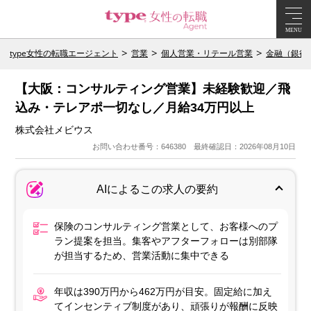
MENU
type女性の転職エージェント
営業
個人営業・リテール営業
金融（銀行
【大阪：コンサルティング営業】未経験歓迎／飛
込み・テレアポ一切なし／月給34万円以上
株式会社メビウス
お問い合わせ番号：646380 最終確認日：2026年08月10日
AIによるこの求人の要約
保険のコンサルティング営業として、お客様へのプ
ラン提案を担当。集客やアフターフォローは別部隊
が担当するため、営業活動に集中できる
年収は390万円から462万円が目安。固定給に加え
てインセンティブ制度があり、頑張りが報酬に反映