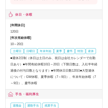
休日・休暇
[年間休日]
120日
[年次有給休暇]
10～20日
土曜日
日曜日
年末年始
夏季
慶弔
特別
産休
■週休2日制（休日は土日のみ、祝日は会社カレンダーで出勤
日あり）■年間有給休暇10日～20日（下限日数は、入社半年経
過後の付与日数となります）■年間休日日数120日■大型連休
について：GW休暇、夏季休暇（7～9日）、年末年始休暇（7
～9日）、慶弔休暇
手当・福利厚生
退職金
通勤手当
残業手当