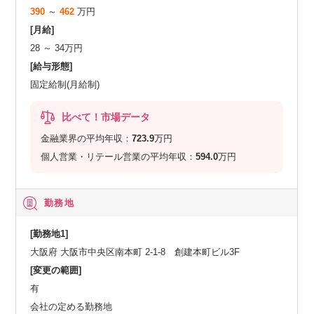
390
～
462
万円
[月給]
28 ～ 34万円
[給与形態]
固定給制(月給制)
比べて！市場データ
金融業界の平均年収：
723.9
万円
個人営業・リテール営業の平均年収：
594.0
万円
勤務地
[勤務地1]
大阪府 大阪市中央区南本町 2-1-8 創建本町ビル3F
[変更の範囲]
有
会社の定める勤務地