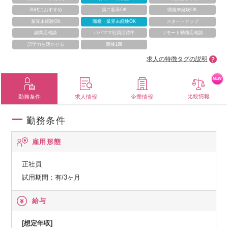
30代におすすめ
第二新卒OK
職種未経験OK
業界未経験OK
職種・業界未経験OK
スタートアップ
副業応相談
パパママ社員活躍中
リモート勤務応相談
語学力を活かせる
面接1回
求人の特徴タグの説明
NEW
比較情報
勤務条件
求人情報
企業情報
勤務条件
雇用形態
正社員
試用期間：有/3ヶ月
給与
[想定年収]