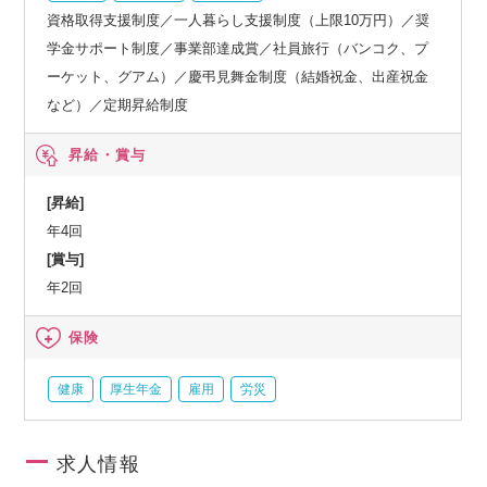
資格取得支援制度／一人暮らし支援制度（上限10万円）／奨
学金サポート制度／事業部達成賞／社員旅行（バンコク、プ
ーケット、グアム）／慶弔見舞金制度（結婚祝金、出産祝金
など）／定期昇給制度
昇給・賞与
[昇給]
年4回
[賞与]
年2回
保険
健康
厚生年金
雇用
労災
求人情報