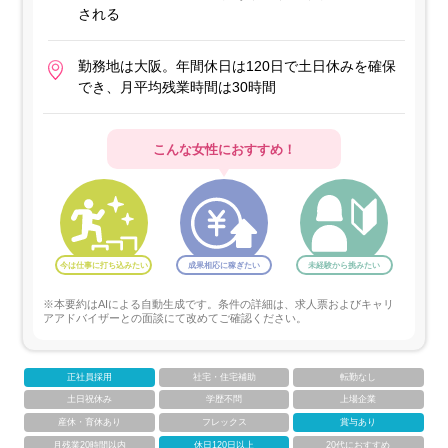
される
勤務地は大阪。年間休日は120日で土日休みを確保
でき、月平均残業時間は30時間
こんな女性におすすめ！
今は仕事に打ち込みたい
成果相応に稼ぎたい
未経験から挑みたい
※本要約はAIによる自動生成です。条件の詳細は、求人票およびキャリ
アアドバイザーとの面談にて改めてご確認ください。
正社員採用
社宅・住宅補助
転勤なし
土日祝休み
学歴不問
上場企業
産休・育休あり
フレックス
賞与あり
月残業20時間以内
休日120日以上
20代におすすめ