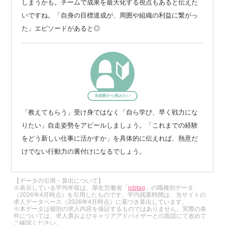
しまうかも。チームで成果を最大化する視点もあると伝えた
いですね。「自身の目標達成が、周囲や組織の利益に繋がっ
た」エピソードがあると◎
未経験から挑みたい
「教えてもらう」受け身ではなく「自ら学び、早く戦力にな
りたい」自走姿勢をアピールしましょう。「これまでの経験
をどう新しい仕事に活かすか」を具体的に伝えれば、熱意だ
けでない行動力の裏付けになるでしょう。
【データの引用・算出について】
※表示している平均年収は、厚生労働省「
jobtag
」の職種別データ
（2026年4月時点）を引用したものです。平均残業時間は、当サイトの
求人データベース（2026年4月時点）に基づき算出しています。
※本データは個別の求人内容を保証するものではありません。実際の条
件については、求人票およびキャリアアドバイザーとの面談にて改めて
ご確認ください。