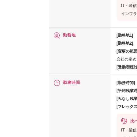
IT・通
インフラ
勤務地
[勤務地1]
[勤務地2]
[変更の範囲
会社の定め
[受動喫煙対
勤務時間
[勤務時間]
[平均残業時
[みなし残業
[フレック
比
IT・通