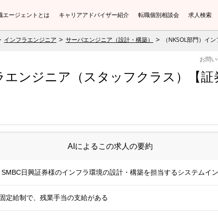
職エージェントとは
キャリアアドバイザー紹介
転職個別相談会
求人検索
インフラエンジニア
サーバエンジニア（設計・構築）
（NKSOL部門）イ
お問い
フラエンジニア（スタッフクラス）【証券
AIによるこの求人の要約
て、SMBC日興証券様のインフラ環境の設計・構築を担当するシステムイ
安。固定給制で、残業手当の支給がある