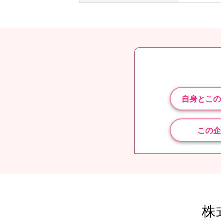
自身とこの
この企
株