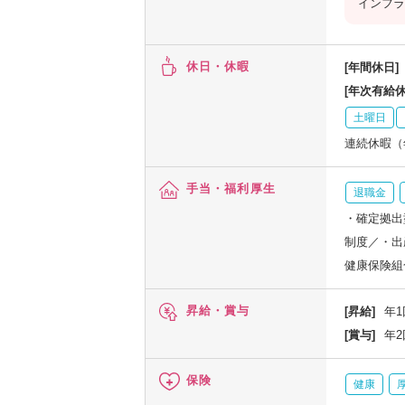
インフラ
休日・休暇
[年間休日]
[年次有給休
土曜日
連続休暇（
手当・福利厚生
退職金
・確定拠出
制度／・出
健康保険組
昇給・賞与
[昇給]
年1
[賞与]
年2
保険
健康