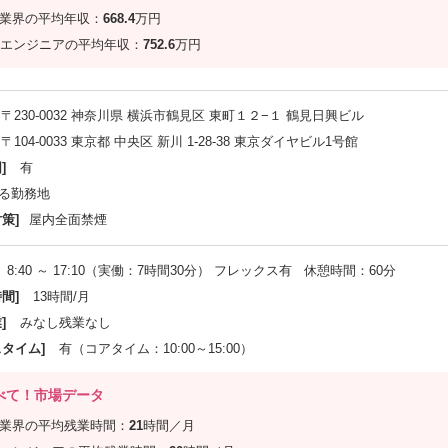
信業界の平均年収：
668.4
万円
エンジニアの平均年収：
752.6
万円
〒230-0032 神奈川県 横浜市鶴見区 東町１２−１ 鶴見日興ビル
〒104-0033 東京都 中央区 新川 1-28-38 東京ダイヤビル1号館
]
有
る勤務地
策]
屋内全面禁煙
8:40 ～ 17:10（実働：7時間30分） フレックス有 休憩時間：60分
間]
13時間/月
]
みなし残業なし
スタイム]
有（コアタイム：10:00～15:00）
べて！市場データ
信業界の平均残業時間：
21
時間／月