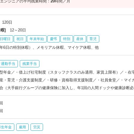
エンジニアの平均残業時間：
20
時間／月
120日
暇]
12～20日
日曜日
祝日
年末年始
慶弔
特別
産休
育児
年6日の特別休暇）、メモリアル休暇、マイケア休暇、他
通勤手当
残業手当
型年金／・借上げ社宅制度（スタッフクラスのみ適用、家賃上限有）／・在宅勤務
産・育児・介護支援制度／・研修・資格取得支援制度／・社員食堂／・マイカ
合（大手銀行グループの健康保険に加入し、年1回の人間ドックや健康診断必
回
回
厚生年金
雇用
労災