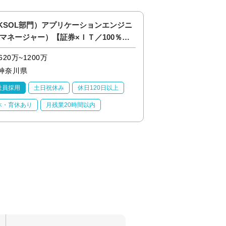
KSOL部門）アプリケーションエンジニ
（NKSOL部門）
マネージャー）【証券×ＩＴ／100％自
ージャー）【証券×
接契約】
約】
620万~1200万
620万~1200万
神奈川県
神奈川県
社員採用
土日祝休み
休日120日以上
正社員採用
土日祝
休・育休あり
月残業20時間以内
産休・育休あり
月