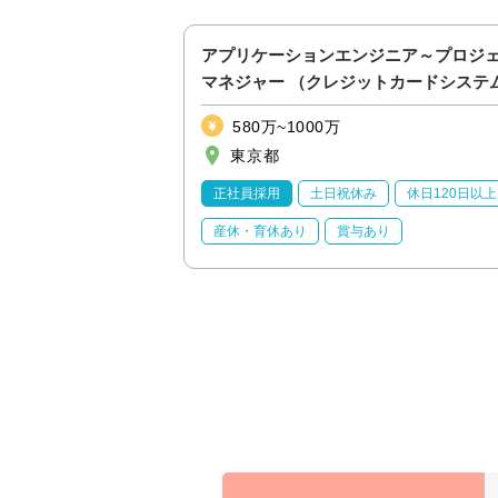
ッフ
アプリケーションエンジニア～プロジ
マネジャー （クレジットカードシステ
野）
580万~1000万
東京都
休日120日以上
正社員採用
土日祝休み
休日120日以上
り
産休・育休あり
賞与あり