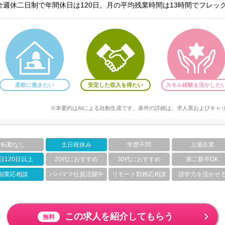
週休二日制で年間休日は120日。月の平均残業時間は13時間でフレッ
柔軟に働きたい
安定した収入を得たい
スキル経験を活かした
※本要約はAIによる自動生成です。条件の詳細は、求人票およびキャ
転勤なし
土日祝休み
学歴不問
上場企業
日120日以上
20代におすすめ
30代におすすめ
第二新卒OK
副業応相談
パパママ社員活躍中
リモート勤務応相談
語学力を活かせ
この求人を紹介してもらう
無料