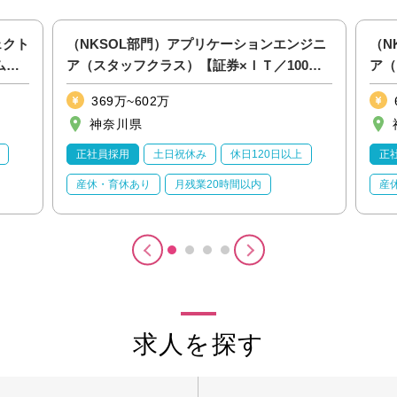
ェクト
（NKSOL部門）アプリケーションエンジニ
（N
ム分
ア（スタッフクラス）【証券×ＩＴ／100％
ア（
自社直接契約】
社直
369万~602万
神奈川県
正社員採用
土日祝休み
休日120日以上
正
産休・育休あり
月残業20時間以内
産
求人を探す