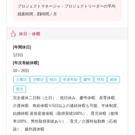
プロジェクトマネージャ・プロジェクトリーダーの平均
残業時間：
21
時間／月
休日・休暇
[年間休日]
123日
[年次有給休暇]
10～20日
土曜日
日曜日
祝日
年末年始
慶弔
特別
産休
育児
完全週休二日制（土日）、祝日休み、慶弔休暇、産育休暇、
介護休暇、有給休暇※5日以上の連続休暇も可能、半休制度、
結婚休暇 産前産後休暇（取得実績100%）、育児休暇（復帰
率100%、男性取得実績あり）、育児／介護時短勤務（応相
談）、裁判員休暇