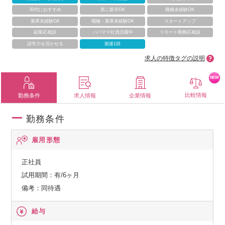
30代におすすめ
第二新卒OK
職種未経験OK
業界未経験OK
職種・業界未経験OK
スタートアップ
副業応相談
パパママ社員活躍中
リモート勤務応相談
語学力を活かせる
面接1回
求人の特徴タグの説明
NEW
比較情報
勤務条件
求人情報
企業情報
勤務条件
雇用形態
正社員
試用期間：有/6ヶ月
備考：同待遇
給与