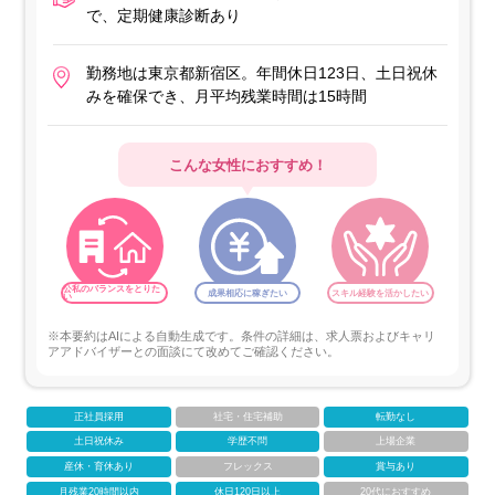
で、定期健康診断あり
勤務地は東京都新宿区。年間休日123日、土日祝休
みを確保でき、月平均残業時間は15時間
こんな女性におすすめ！
公私のバランスをとりた
成果相応に稼ぎたい
スキル経験を活かしたい
い
※本要約はAIによる自動生成です。条件の詳細は、求人票およびキャリ
アアドバイザーとの面談にて改めてご確認ください。
正社員採用
社宅・住宅補助
転勤なし
土日祝休み
学歴不問
上場企業
産休・育休あり
フレックス
賞与あり
月残業20時間以内
休日120日以上
20代におすすめ