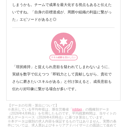
しまうかも。チームで成果を最大化する視点もあると伝えた
いですね。「自身の目標達成が、周囲や組織の利益に繋がっ
た」エピソードがあると◎
スキル経験を活かしたい
「現状維持」と捉えられ意欲を疑われてしまわないように、
実績を数字で伝えつつ「即戦力として貢献しながら、貴社で
さらに磨きたいスキルがある」と付け加えると、成長意欲も
伝わり好印象に繋がる場合が多いです。
【データの引用・算出について】
※表示している平均年収は、厚生労働省「
jobtag
」の職種別データ
（2026年4月時点）を引用したものです。平均残業時間は、当サイトの
求人データベース（2026年4月時点）に基づき算出しています。
※本データは個別の求人内容を保証するものではありません。実際の条
件については、求人票およびキャリアアドバイザーとの面談にて改めて