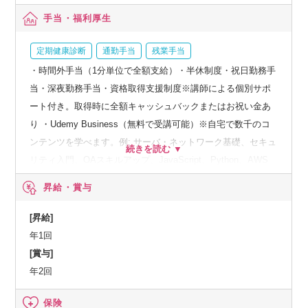
手当・福利厚生
定期健康診断
通勤手当
残業手当
・時間外手当（1分単位で全額支給）・半休制度・祝日勤務手
当・深夜勤務手当・資格取得支援制度※講師による個別サポ
ート付き。取得時に全額キャッシュバックまたはお祝い金あ
り ・Udemy Business（無料で受講可能）※自宅で数千のコ
ンテンツを学べます。例: サーバ・ネットワーク基礎、セキュ
リティ入門、OAスキルアップ、JavaScript、Python、AWS
など ・上位スキル研修制度例: サーバ・ネットワーク設計構
昇給・賞与
築、RPA、VBA、セキュリティ、システム開発、仮想化・ク
ラウド（Azure）など ・クラブオフ加入※宿泊施設や遊園
[昇給]
地、映画館、レストランが最大90％OFF・屋内禁煙
年1回
[賞与]
年2回
保険