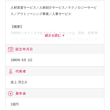
人材派遣サービス／人材紹介サービス／テクノロジーサービ
ス／アウトソーシング事業／人事サービス
【概要】
1960年にオランダで生まれたランスタッドは、現在、世界38
の国と地域に4,700以上の拠点を持つ、世界最大級の総合人材
サービス企業です。
設立年月日
グローバルな活動で培った豊富な経験と実績、そして世界各
国で成功したユニークなサービスを元に、日本のビジネス環
1980年 8月 1日
境や人材開発に合わせたビジネスモデルを提供することで、
人材サービスの新たな価値を創造しています。
代表者
オランダやドイツなど派遣先進国では、国内シェアNo.1。
道上 淳之介
日本でも「エンジニアを第一に考えたアウトソーシング」を
展開しています。
資本金
1億円