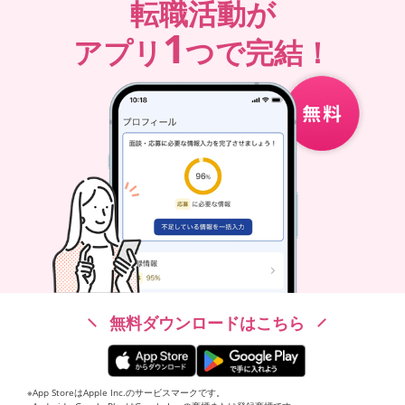
転職活動が
1
アプリ
つで完結！
無料ダウンロードはこちら
※App StoreはApple Inc.のサービスマークです。