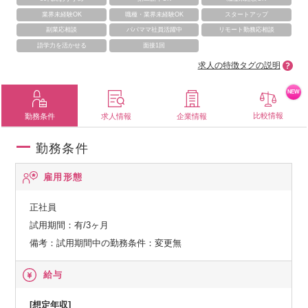
業界未経験OK
職種・業界未経験OK
スタートアップ
副業応相談
パパママ社員活躍中
リモート勤務応相談
語学力を活かせる
面接1回
求人の特徴タグの説明
NEW
比較情報
勤務条件
求人情報
企業情報
勤務条件
雇用形態
正社員
試用期間：有/3ヶ月
備考：試用期間中の勤務条件：変更無
給与
[想定年収]