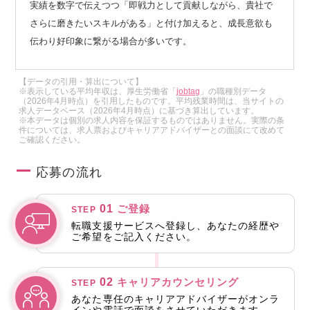
実績を数字で伝えつつ「即戦力として貢献しながら、貴社で
さらに磨きたいスキルがある」と付け加えると、成長意欲も
伝わり好印象に繋がる場合が多いです。
【データの引用・算出について】
※表示している平均年収は、厚生労働省「
jobtag
」の職種別データ
（2026年4月時点）を引用したものです。平均残業時間は、当サイトの
求人データベース（2026年4月時点）に基づき算出しています。
※本データは個別の求人内容を保証するものではありません。実際の条
件については、求人票およびキャリアアドバイザーとの面談にて改めて
ご確認ください。
応募の流れ
01
ご登録
STEP
転職支援サービスへ登録し、あなたの経歴や
ご希望をご記入ください。
02
キャリアカウンセリング
STEP
あなた専任のキャリアアドバイザーがオンラ
インや電話で面談をさせていただきます。