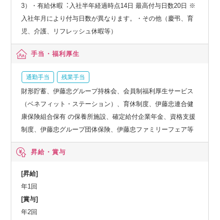
3）・有給休暇︓⼊社半年経過時点14⽇ 最⾼付与⽇数20⽇ ※
⼊社年⽉により付与⽇数が異なります。・その他（慶弔、育
児、介護、リフレッシュ休暇等）
手当・福利厚生
通勤手当
残業手当
財形貯蓄、伊藤忠グループ持株会、会員制福利厚⽣サービス
（ベネフィット・ステーション）、育休制度、伊藤忠連合健
康保険組合保有 の保養所施設、確定給付企業年⾦、資格⽀援
制度、伊藤忠グループ団体保険、伊藤忠ファミリーフェア等
昇給・賞与
[昇給]
年1回
[賞与]
年2回