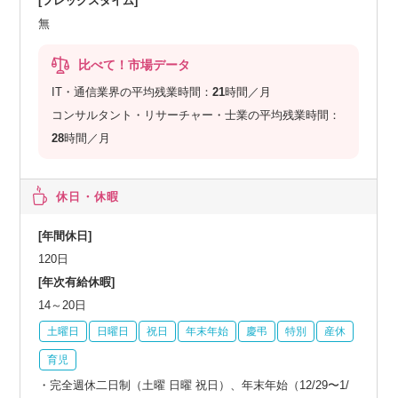
[フレックスタイム]
無
比べて！市場データ
IT・通信業界の平均残業時間：
21
時間／月
コンサルタント・リサーチャー・士業の平均残業時間：
28
時間／月
休日・休暇
[年間休日]
120日
[年次有給休暇]
14～20日
土曜日
日曜日
祝日
年末年始
慶弔
特別
産休
育児
・完全週休⼆⽇制（⼟曜 ⽇曜 祝⽇）、年末年始（12/29〜1/