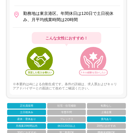
勤務地は東京港区。年間休日は120日で土日祝休
み、月平均残業時間は20時間
こんな女性におすすめ！
安定した収入を得たい
スキル経験を活かしたい
※本要約はAIによる自動生成です。条件の詳細は、求人票およびキャリ
アアドバイザーとの面談にて改めてご確認ください。
正社員採用
社宅・住宅補助
転勤なし
土日祝休み
学歴不問
上場企業
産休・育休あり
フレックス
賞与あり
月残業20時間以内
休日120日以上
20代におすすめ
30代におすすめ
第二新卒OK
職種未経験OK