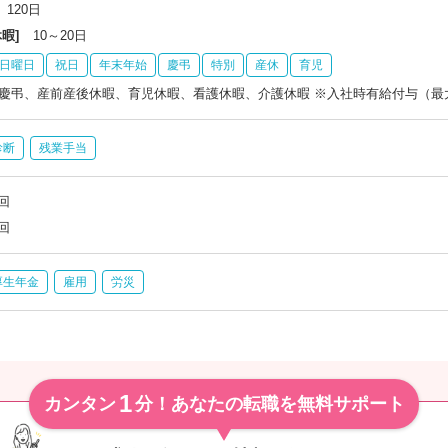
120日
暇]
10～20日
日曜日
祝日
年末年始
慶弔
特別
産休
育児
慶弔、産前産後休暇、育児休暇、看護休暇、介護休暇 ※入社時有給付与（最大
診断
残業手当
回
回
厚生年金
雇用
労災
1
カンタン
分！あなたの転職を無料サポート