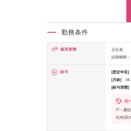
勤務条件
雇用形態
正社員
試用期間：
給与
[想定年収]
[月給]
34
[給与形態]
比
IT・通
社内SE