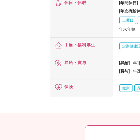
休日・休暇
[年間休日]
[年次有給休
土曜日
年末年始、
手当・福利厚生
定期健康
昇給・賞与
[昇給]
年1
[賞与]
年2
保険
健康