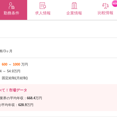
NE
比較情報
企業情報
勤務条件
求人情報
有/3ヶ月
600
～
1000
万円
.4 ～ 54.9万円
固定給制(月給制)
べて！市場データ
信業界の平均年収：
668.4
万円
の平均年収：
628.9
万円