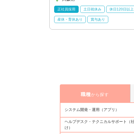
休日120日以上
正社員採用
土日祝休み
休日120日以上
り
産休・育休あり
賞与あり
職種
から探す
システム開発・運用（アプリ）
ヘルプデスク・テクニカルサポート（
け）