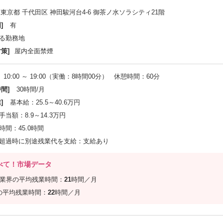
東京都 千代田区 神田駿河台4-6 御茶ノ水ソラシティ21階
]
有
る勤務地
策]
屋内全面禁煙
10:00 ～ 19:00（実働：8時間00分） 休憩時間：60分
間]
30時間/月
]
基本給：25.5～40.6万円
当額：8.9～14.3万円
間：45.0時間
超過時に別途残業代を支給：支給あり
べて！市場データ
信業界の平均残業時間：
21
時間／月
の平均残業時間：
22
時間／月