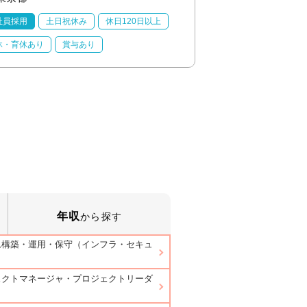
社員採用
土日祝休み
休日120日以上
正社員採用
土日祝
休・育休あり
賞与あり
産休・育休あり
賞
年収
から探す
ム構築・運用・保守（インフラ・セキュ
）
ェクトマネージャ・プロジェクトリーダ