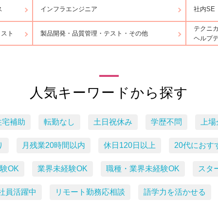
ス
インフラエンジニア
社内SE
テクニ
リスト
製品開発・品質管理・テスト・その他
ヘルプ
人気キーワードから探す
住宅補助
転勤なし
土日祝休み
学歴不問
上場
り
月残業20時間以内
休日120日以上
20代におす
験OK
業界未経験OK
職種・業界未経験OK
スタ
社員活躍中
リモート勤務応相談
語学力を活かせる