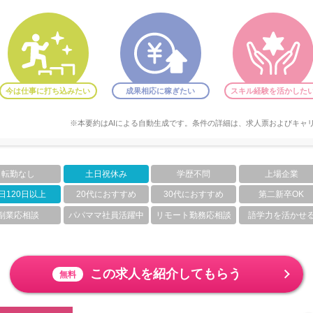
今は仕事に打ち込みたい
成果相応に稼ぎたい
スキル経験を活かした
※本要約はAIによる自動生成です。条件の詳細は、求人票およびキャ
転勤なし
土日祝休み
学歴不問
上場企業
日120日以上
20代におすすめ
30代におすすめ
第二新卒OK
副業応相談
パパママ社員活躍中
リモート勤務応相談
語学力を活かせ
この求人を紹介してもらう
無料