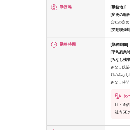
勤務地
[勤務地1]
[変更の範囲
会社の定め
[受動喫煙対
勤務時間
[勤務時間]
[平均残業時
[みなし残業
みなし残業手
月のみなし時
みなし時間
比
IT・通
社内SE