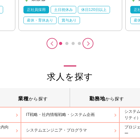
正社員採用
土日祝休み
休日120日以上
正
産休・育休あり
賞与あり
産
求人を探す
業種
勤務地
から探す
から探す
システ
IT戦略・社内情報戦略・システム企画
リティ
社内向
プロジ
システムエンジニア・プログラマ
ー