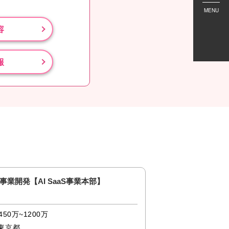
MENU
容
報
事業開発【AI SaaS事業本部】
SWE/ソフトウェア
Solution事業本部】_
450万~1200万
500万~1200万
東京都
東京都