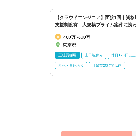
／PM候補
【クラウドエンジニア】面接1回｜資格
支援制度有｜大規模プライム案件に携
400万~800万
東京都
休日120日以上
正社員採用
土日祝休み
休日120日以上
20時間以内
産休・育休あり
月残業20時間以内