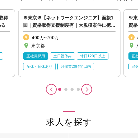
取得
※東京※【ネットワークエンジニア】面接1
※東
わる
回｜資格取得支援制度有｜大規模案件に携わ
資格
る
400万~700万
東京都
正社員採用
土日祝休み
休日120日以上
正
産休・育休あり
月残業20時間以内
産
求人を探す