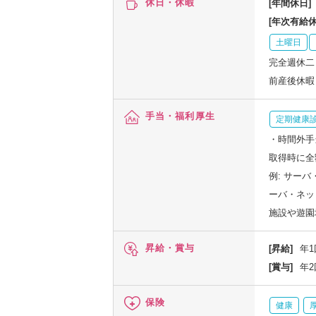
休日・休暇
[年間休日]
[年次有給休
土曜日
完全週休二
前産後休暇
手当・福利厚生
定期健康
・時間外手
取得時に全
例: サーバ
ーバ・ネッ
施設や遊園
昇給・賞与
[昇給]
年1
[賞与]
年2
保険
健康