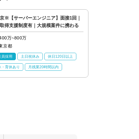
京※【サーバーエンジニア】面接1回｜
セキュリティエンジ
取得支援制度有｜大規模案件に携わる
400万~800万
700万~900万
東京都
東京都
社員採用
土日祝休み
休日120日以上
正社員採用
土日祝
休・育休あり
月残業20時間以内
産休・育休あり
月