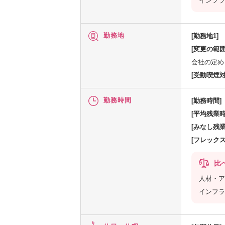
インフラ
勤務地
[勤務地1]
[変更の範囲
会社の定め
[受動喫煙対
勤務時間
[勤務時間]
[平均残業時
[みなし残業
[フレック
比
人材・ア
インフラ