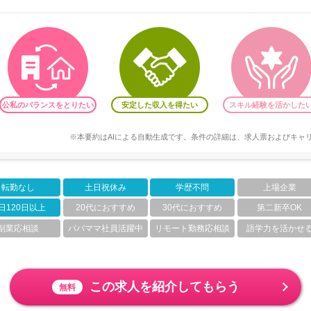
公私のバランスをとりたい
安定した収入を得たい
スキル経験を活かした
※本要約はAIによる自動生成です。条件の詳細は、求人票およびキャ
転勤なし
土日祝休み
学歴不問
上場企業
日120日以上
20代におすすめ
30代におすすめ
第二新卒OK
副業応相談
パパママ社員活躍中
リモート勤務応相談
語学力を活かせ
この求人を紹介してもらう
無料