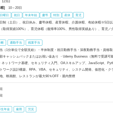
123日
暇]
10～20日
日曜日
祝日
年末年始
慶弔
特別
産休
育児
日制（土日）、祝日休み、慶弔休暇、産育休暇、介護休暇、有給休暇※5日以
（取得実績100%）、育児休暇（復帰率100%、男性取得実績あり）、育児
診断
通勤手当
残業手当
当（1分単位で全額支給）・半休制度・祝日勤務手当・深夜勤務手当・資格
額キャッシュバックまたはお祝い金あり ・Udemy Business（無料で受
・ネットワーク基礎、セキュリティ入門、OAスキルアップ、JavaScript、Pyt
トワーク設計構築、RPA、VBA、セキュリティ、システム開発、仮想化・クラ
地、映画館、レストランが最大90％OFF・屋内禁煙
回
回
厚生年金
雇用
労災