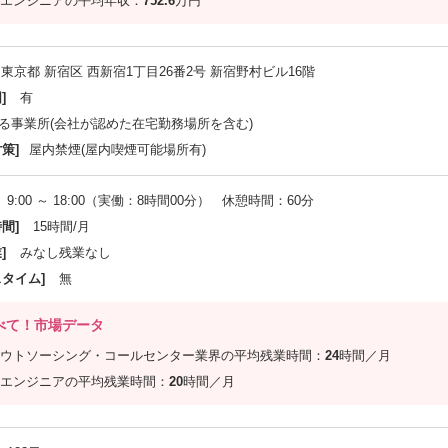
エンジニアの平均年収：
752.6
万円
東京都 新宿区 西新宿1丁目26番2号 新宿野村ビル16階
]
有
る事業所(会社が認めた在宅勤務場所を含む)
策]
屋内禁煙(屋内喫煙可能場所有)
9:00 ～ 18:00（実働：8時間00分） 休憩時間：60分
間]
15時間/月
]
みなし残業なし
スタイム]
無
べて！市場データ
ウトソーシング・コールセンター業界の平均残業時間：
24
時間／月
エンジニアの平均残業時間：
20
時間／月