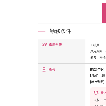
勤務条件
雇用形態
正社員
試用期間：
備考：同待
給与
[想定年収]
[月給]
28
[給与形態]
比
人材・ア