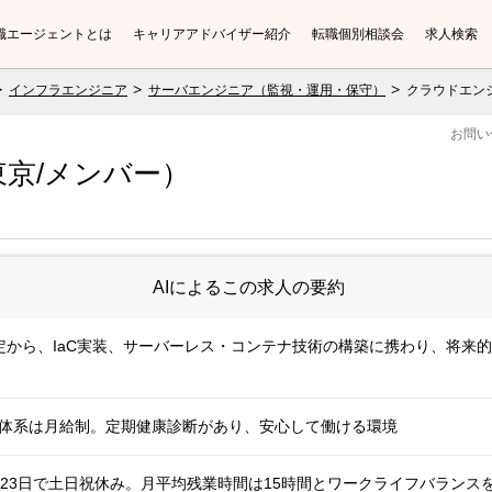
職エージェントとは
キャリアアドバイザー紹介
転職個別相談会
求人検索
インフラエンジニア
サーバエンジニア（監視・運用・保守）
クラウドエン
お問い
京/メンバー）
AIによるこの求人の要約
定から、IaC実装、サーバーレス・コンテナ技術の構築に携わり、将来
給与体系は月給制。定期健康診断があり、安心して働ける環境
23日で土日祝休み。月平均残業時間は15時間とワークライフバランス