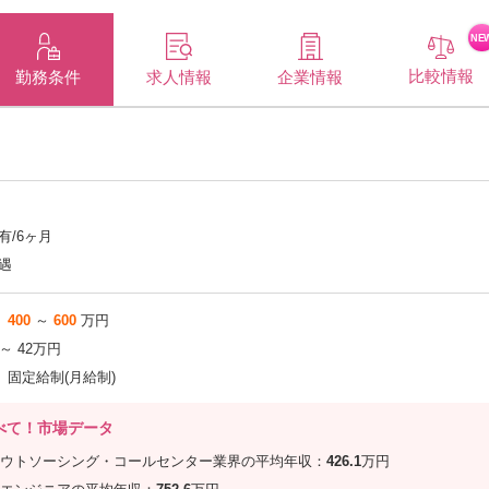
NE
比較情報
企業情報
勤務条件
求人情報
有/6ヶ月
遇
400
～
600
万円
 ～ 42万円
固定給制(月給制)
べて！市場データ
ウトソーシング・コールセンター業界の平均年収：
426.1
万円