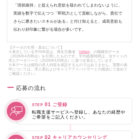
「現状維持」と捉えられ意欲を疑われてしまわないように、
実績を数字で伝えつつ「即戦力として貢献しながら、貴社で
さらに磨きたいスキルがある」と付け加えると、成長意欲も
伝わり好印象に繋がる場合が多いです。
【データの引用・算出について】
※表示している平均年収は、厚生労働省「
jobtag
」の職種別データ
（2026年4月時点）を引用したものです。平均残業時間は、当サイトの
求人データベース（2026年4月時点）に基づき算出しています。
※本データは個別の求人内容を保証するものではありません。実際の条
件については、求人票およびキャリアアドバイザーとの面談にて改めて
ご確認ください。
応募の流れ
01
ご登録
STEP
転職支援サービスへ登録し、あなたの経歴や
ご希望をご記入ください。
02
キャリアカウンセリング
STEP