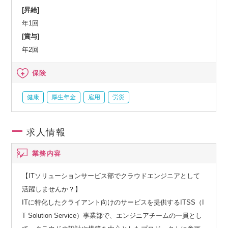
ラウド（Azure）など ・クラブオフ加入※宿泊施設や遊園
[昇給]
地、映画館、レストランが最大90％OFF・屋内禁煙
年1回
[賞与]
年2回
保険
健康
厚生年金
雇用
労災
求人情報
業務内容
【ITソリューションサービス部でクラウドエンジニアとして
活躍しませんか？】
ITに特化したクライアント向けのサービスを提供するITSS（I
T Solution Service）事業部で、エンジニアチームの一員とし