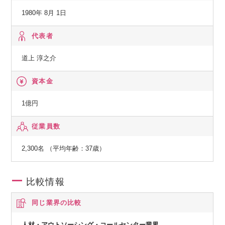
国で成功したユニークなサービスを元に、日本のビジネス環
1980年 8月 1日
境や人材開発に合わせたビジネスモデルを提供することで、
人材サービスの新たな価値を創造しています。
代表者
オランダやドイツなど派遣先進国では、国内シェアNo.1。
道上 淳之介
日本でも「エンジニアを第一に考えたアウトソーシング」を
展開しています。
資本金
1億円
従業員数
2,300名 （平均年齢：37歳）
比較情報
同じ業界の比較
人材・アウトソーシング・コールセンター業界