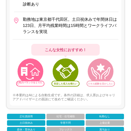
診断あり
勤務地は東京都千代田区。土日祝休みで年間休日は
123日、月平均残業時間は15時間とワークライフバ
ランスを実現
こんな女性におすすめ！
公私のバランスをとりた
安定した収入を得たい
スキル経験を活かしたい
い
※本要約はAIによる自動生成です。条件の詳細は、求人票およびキャリ
アアドバイザーとの面談にて改めてご確認ください。
正社員採用
社宅・住宅補助
転勤なし
土日祝休み
学歴不問
上場企業
産休・育休あり
フレックス
賞与あり