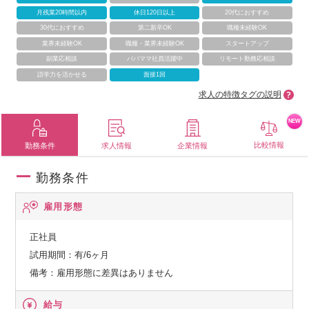
月残業20時間以内
休日120日以上
20代におすすめ
30代におすすめ
第二新卒OK
職種未経験OK
業界未経験OK
職種・業界未経験OK
スタートアップ
副業応相談
パパママ社員活躍中
リモート勤務応相談
語学力を活かせる
面接1回
求人の特徴タグの説明
NEW
比較情報
勤務条件
求人情報
企業情報
勤務条件
雇用形態
正社員
試用期間：有/6ヶ月
備考：雇用形態に差異はありません
給与