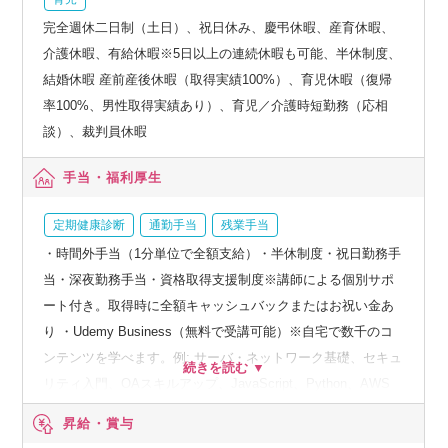
完全週休二日制（土日）、祝日休み、慶弔休暇、産育休暇、
介護休暇、有給休暇※5日以上の連続休暇も可能、半休制度、
結婚休暇 産前産後休暇（取得実績100%）、育児休暇（復帰
率100%、男性取得実績あり）、育児／介護時短勤務（応相
談）、裁判員休暇
手当・福利厚生
定期健康診断
通勤手当
残業手当
・時間外手当（1分単位で全額支給）・半休制度・祝日勤務手
当・深夜勤務手当・資格取得支援制度※講師による個別サポ
ート付き。取得時に全額キャッシュバックまたはお祝い金あ
り ・Udemy Business（無料で受講可能）※自宅で数千のコ
ンテンツを学べます。例: サーバ・ネットワーク基礎、セキュ
リティ入門、OAスキルアップ、JavaScript、Python、AWS
など ・上位スキル研修制度例: サーバ・ネットワーク設計構
昇給・賞与
築、RPA、VBA、セキュリティ、システム開発、仮想化・ク