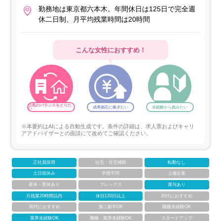
勤務地は東京都六本木。年間休日は125日で完全週
休二日制、月平均残業時間は20時間
こんな女性におすすめ！
公私のバランスをとりた
成果相応に稼ぎたい
未経験から挑みたい
い
※本要約はAIによる自動生成です。条件の詳細は、求人票およびキャリ
アアドバイザーとの面談にて改めてご確認ください。
正社員採用
社宅・住宅補助
転勤なし
土日祝休み
学歴不問
上場企業
産休・育休あり
フレックス
賞与あり
月残業20時間以内
休日120日以上
20代におすすめ
30代におすすめ
第二新卒OK
職種未経験OK
業界未経験OK
職種・業界未経験OK
スタートアップ