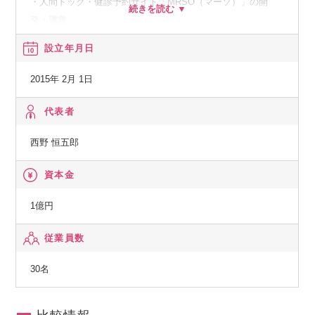
・人間ドック・健診予約サイト「MRSO（マーソ）」の開
発・運営
・医療施設向けWEB予約サービス「MRS（エム・アール・エ
設立年月日
ス）」の開発・運営
2015年 2月 1日
◆自治体向け
・住民健診WEB予約サービス「MRSO住民健診」の開発・運
代表者
営
西野 恒五郎
・新型コロナワクチンWEB予約サービス「MRSOワクチン」
の開発・運営
資本金
・地方自治体の業務に特化した行政DXサービス「MRSOフォ
ーム/MRSOご予約」の開発・運営
1億円
従業員数
30名