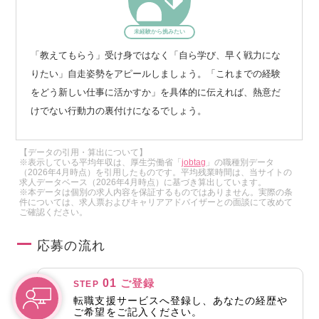
未経験から挑みたい
「教えてもらう」受け身ではなく「自ら学び、早く戦力にな
りたい」自走姿勢をアピールしましょう。「これまでの経験
をどう新しい仕事に活かすか」を具体的に伝えれば、熱意だ
けでない行動力の裏付けになるでしょう。
【データの引用・算出について】
※表示している平均年収は、厚生労働省「
jobtag
」の職種別データ
（2026年4月時点）を引用したものです。平均残業時間は、当サイトの
求人データベース（2026年4月時点）に基づき算出しています。
※本データは個別の求人内容を保証するものではありません。実際の条
件については、求人票およびキャリアアドバイザーとの面談にて改めて
ご確認ください。
応募の流れ
01
ご登録
STEP
転職支援サービスへ登録し、あなたの経歴や
ご希望をご記入ください。