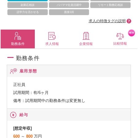
副業応相談
パパママ社員活躍中
リモート勤務応相談
語学力を活かせる
面接1回
求人の特徴タグの説明
NEW
比較情報
勤務条件
求人情報
企業情報
勤務条件
雇用形態
正社員
試用期間：有/6ヶ月
備考：試用期間中の勤務条件は変更無し
給与
[想定年収]
600
～
800
万円