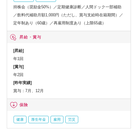
持株会（奨励金50%）／定期健康診断／人間ドック一部補助
／飲料代補助月額1,000円（ただし、賞与支給時在籍期間）／
定年制あり（60歳）／再雇用制度あり（上限65歳）
昇給・賞与
[昇給]
年1回
[賞与]
年2回
[昨年実績]
賞与：7月、12月
保険
健康
厚生年金
雇用
労災