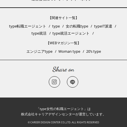
【関連サイト一覧】
type転職エージェント
type
女の転職type
typeIT派遣
type就活
type就活エージェント
【WEBマガジン一覧】
エンジニアtype
Woman type
20’s type
「type女性の転職エージェント」は
株式会社キャリアデザインセンターが運営しています。
© CAREER DESIGN CENTER CO.,LTD. ALL RIGHTS RESERVED