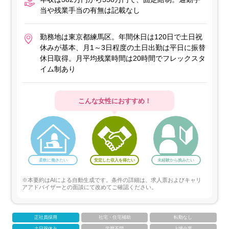
当や残業手当の有無は記載なし
勤務地は東京都練馬区。年間休日は120日で土日祝
休みが基本、月1～3日程度の土日出勤は平日に振替
休日取得。月平均残業時間は20時間でフレックスタ
イム制あり
こんな女性におすすめ！
柔軟に働きたい
安定した収入を得たい
未経験から挑みたい
※本要約はAIによる自動生成です。条件の詳細は、求人票およびキャリ
アアドバイザーとの面談にて改めてご確認ください。
正社員採用
社宅・住宅補助
転勤なし
土日祝休み
学歴不問
上場企業