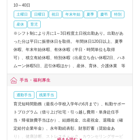
10～40日
土曜日
日曜日
祝日
年末年始
夏季
慶弔
特別
産休
育児
※シフト制により月に1～3日程度土日祝出勤あり。出勤があ
った分は平日に振替休日を取得。 年間休日120日以上、夏季
休暇、年末年始休暇、有休休暇（半日・時間単位も取得
可）、積立有給休暇、特別休暇（出産立ち合い休暇2日、ハネ
ムーン休暇5日、忌引休暇ほか）、産休、育休、介護休業 等
手当・福利厚生
通勤手当
残業手当
育児短時間勤務（最長小学校入学年の6月まで）、転勤サポー
トプログラム（借り上げ社宅・引っ越し費用・単身赴任手
当・帰省旅費手当ほか）、結婚祝金、出産祝金、退職金（確
定給付企業年金）、永年勤続表彰、財形貯蓄（奨励金あ
り）、健康診断、ストレスチェック、カウンセリングサービ