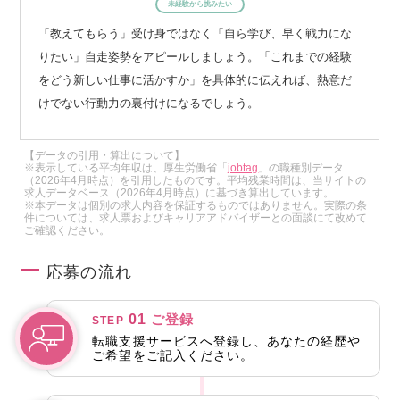
未経験から挑みたい
「教えてもらう」受け身ではなく「自ら学び、早く戦力にな
りたい」自走姿勢をアピールしましょう。「これまでの経験
をどう新しい仕事に活かすか」を具体的に伝えれば、熱意だ
けでない行動力の裏付けになるでしょう。
【データの引用・算出について】
※表示している平均年収は、厚生労働省「
jobtag
」の職種別データ
（2026年4月時点）を引用したものです。平均残業時間は、当サイトの
求人データベース（2026年4月時点）に基づき算出しています。
※本データは個別の求人内容を保証するものではありません。実際の条
件については、求人票およびキャリアアドバイザーとの面談にて改めて
ご確認ください。
応募の流れ
01
ご登録
STEP
転職支援サービスへ登録し、あなたの経歴や
ご希望をご記入ください。