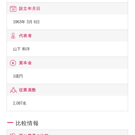
2. 住宅改修
設立年月日
3. 居宅介護支援事業
4. リネンサプライ
1963年 3月 6日
5. 寝具リース
6. 受託サービス事業
代表者
山下 和洋
資本金
1億円
従業員数
2,087名
比較情報