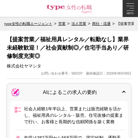
MENU
type女性の転職エージェント
営業
法人営業
商社・流通
【提案営業
【提案営業／福祉用具レンタル／転勤なし】業界
未経験歓迎！／社会貢献制◎／住宅手当あり／研
修制度充実◎
株式会社ヤマシタ
お問い合わせ番号：565337 最終確認日：2026年08月09日
AIによるこの求人の要約
社会人経験1年半以上、営業または販売経験を活か
し、福祉用具のレンタル・販売、住宅改修の提案ま
で行い、お客様と長期的な信頼関係を築く業務
年収は382万円から558万円で、固定給制。通勤手