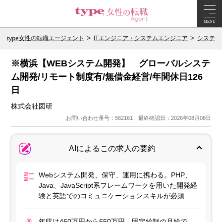
MENU
type女性の転職エージェント
ITエンジニア・システムエンジニア
システム
※横浜【WEBシステム開発】 グローバルシステ
ム開発/リモート制度有/無借金経営/年間休日126
日
株式会社図研
お問い合わせ番号：562161 最終確認日：2026年08月08日
AIによるこの求人の要約
Webシステム開発、保守、運用に携わる。PHP、
Java、JavaScript系フレームワークを用いた開発経
験と英語でのコミュニケーションスキルが必須
年収は460万円から650万円。固定給制の月給で、