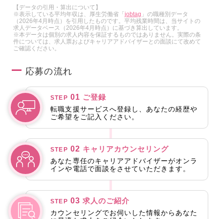
【データの引用・算出について】
※表示している平均年収は、厚生労働省「
jobtag
」の職種別データ
（2026年4月時点）を引用したものです。平均残業時間は、当サイトの
求人データベース（2026年4月時点）に基づき算出しています。
※本データは個別の求人内容を保証するものではありません。実際の条
件については、求人票およびキャリアアドバイザーとの面談にて改めて
ご確認ください。
応募の流れ
01
ご登録
STEP
転職支援サービスへ登録し、あなたの経歴や
ご希望をご記入ください。
02
キャリアカウンセリング
STEP
あなた専任のキャリアアドバイザーがオンラ
インや電話で面談をさせていただきます。
03
求人のご紹介
STEP
カウンセリングでお伺いした情報からあなた