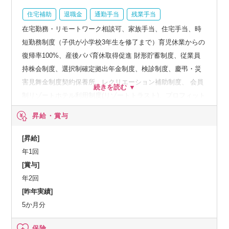
住宅補助
退職金
通勤手当
残業手当
在宅勤務・リモートワーク相談可、家族手当、住宅手当、時
短勤務制度（子供が小学校3年生を修了まで）育児休業からの
復帰率100%、産後パパ育休取得促進 財形貯蓄制度、従業員
持株会制度、選択制確定拠出年金制度、検診制度、慶弔・災
害見舞金制度契約保養所、レクリエーション補助制度、 会員
制リゾートホテル利用制度(リゾートトラスト)、プロフィット
シェア（業績目標の達成度合いにより社員に報酬を還元） 報
昇給・賞与
奨金支給制度（TOEIC(R)テストスコア、情報処理技術者資格
等の取得者対象）、育児休業取得を促進中※男女ともに取得
[昇給]
実績有
年1回
[賞与]
年2回
[昨年実績]
5か月分
保険