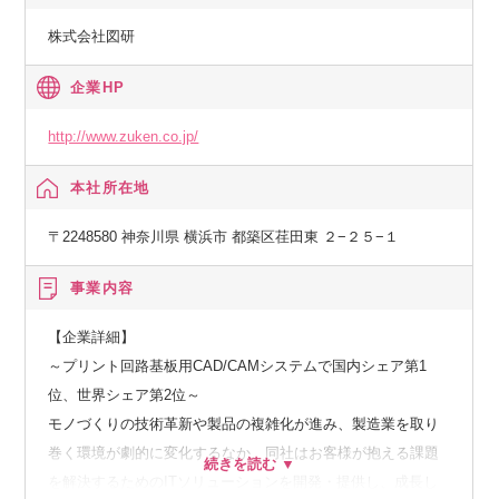
宙など様々なモノづくりを支援】
株式会社図研
◆働く環境
企業HP
→中期経営計画で「育児休業取得促進」を掲げています。男
性の育児休業取得も推進中。
http://www.zuken.co.jp/
【リモートワーク制度】
本社所在地
【年間休日126日+有休取得義務5日】
〒2248580 神奈川県 横浜市 都築区荏田東 ２−２５−１
【平均有休消化率：75.9％】
【男女ともに育児休業取得実績有り】
事業内容
【育児休業からの復帰率100%】
【時短勤務制度（子どもが小学校3年生を修了するまで）】
【企業詳細】
【産後パパ育休取得促進】
～プリント回路基板用CAD/CAMシステムで国内シェア第1
位、世界シェア第2位～
◆就業場所の環境
モノづくりの技術革新や製品の複雑化が進み、製造業を取り
→周辺は閑静な緑あふれる住宅地（港北ニュータウン）で
巻く環境が劇的に変化するなか、同社はお客様が抱える課題
す。医療機関、小中高大学校、スーパーマーケット、大きな
を解決するためのITソリューションを開発・提供し、成長し