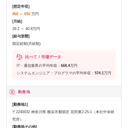
[想定年収]
460
～
650
万円
[月給]
29.2 ～ 40.8万円
[給与形態]
固定給制(月給制)
比べて！市場データ
IT・通信業界の平均年収：
668.4
万円
システムエンジニア・プログラマの平均年収：
574.1
万円
勤務地
[勤務地1]
〒2240032 神奈川県 横浜市都筑区 荏田東2-25-1（本社中央研
究所）
[勤務地その他]