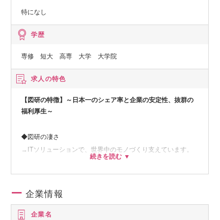
特になし
学歴
専修 短大 高専 大学 大学院
求人の特色
【図研の特徴】～日本一のシェア率と企業の安定性、抜群の
福利厚生～
◆図研の凄さ
→ITソリューションで、世界中のモノづくり支えています。
【プリント基板設計用CADシステム 世界トップシェア】
【無借金経営】
企業情報
【過去最高利益達成（2024年3月期）】
【電気製品や半導体、自動車、産業機器、医療機器、航空宇
企業名