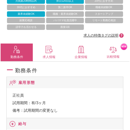
月残業20時間以内
休日120日以上
20代におすすめ
30代におすすめ
第二新卒OK
職種未経験OK
業界未経験OK
職種・業界未経験OK
スタートアップ
副業応相談
パパママ社員活躍中
リモート勤務応相談
語学力を活かせる
面接1回
求人の特徴タグの説明
NEW
比較情報
勤務条件
求人情報
企業情報
勤務条件
雇用形態
正社員
試用期間：有/3ヶ月
備考：試用期間の変更なし
給与