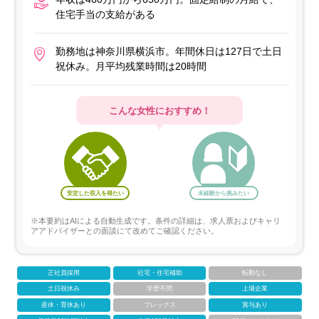
住宅手当の支給がある
勤務地は神奈川県横浜市。年間休日は127日で土日
祝休み。月平均残業時間は20時間
こんな女性におすすめ！
安定した収入を得たい
未経験から挑みたい
※本要約はAIによる自動生成です。条件の詳細は、求人票およびキャリ
アアドバイザーとの面談にて改めてご確認ください。
正社員採用
社宅・住宅補助
転勤なし
土日祝休み
学歴不問
上場企業
産休・育休あり
フレックス
賞与あり