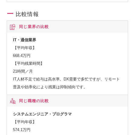
・エレクトロニクス設計ソリューション
・電気制御・ケーブル設計ソリューション
比較情報
・エンジニアリングデータマネジメントソリューション
・自動車電装・ワイヤーハーネス設計ソリューション
同じ業界の比較
IT・通信業界
【平均年収】
668.4万円
【平均残業時間】
21時間／月
IT人材不足で給与は高水準。DX需要で多忙ですが、リモート
普及や効率化により残業は抑制傾向です。
同じ職種の比較
システムエンジニア・プログラマ
【平均年収】
574.1万円