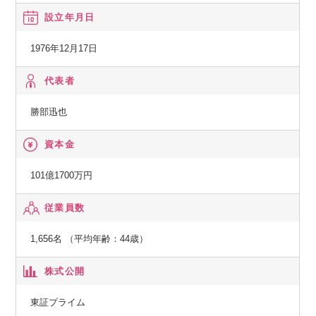
公園も充実しています。子育て世代には最適な環境です。
てきました。
設立年月日
現在は世界14ヵ国に展開し、国内・海外問わず多くのトップ
メーカーのモノづくりを支援しています。
1976年12月17日
身近にある電子機器から医療機器、工作機械、半導体製造装
置などの産業機器から、自動車、航空機、人工衛星などの宇
代表者
宙分野に至るまで、幅広いモノづくりに図研が関わってお
勝部迅也
り、お客様のモノづくりプロセスのDX（デジタルトランスフ
ォーメーション）に貢献しています。
資本金
【事業詳細】
101億1700万円
◆電子部品・電子システム、電装制御設計自動化等のソフト
従業員数
ウェア(CAE/CAD/CAM、PLMシステム）の開発・販売・サポ
ート。
1,656名 （平均年齢：44歳）
世界のエレクトロニスク産業に設計・製造プロセスの高効率
化を推進するソリューションを提供。
株式公開
【主な事業】
東証プライム