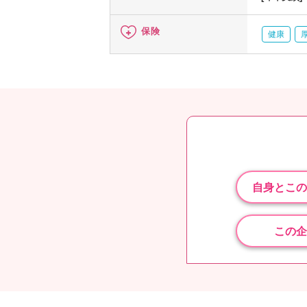
保険
健康
自身とこの
この企