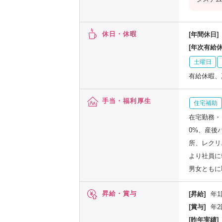
休日・休暇
[年間休日]
[年次有給休
土曜日
有給休暇、
手当・福利厚生
住宅補助
在宅勤務・
0%、産後
所、レクリ
より社員に
男女ともに
昇給・賞与
[昇給]
年1
[賞与]
年2
[昨年実績]