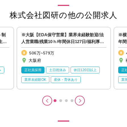
株式会社図研の他の公開求人
ト制
※大阪【EDA保守営業】業界未経験歓迎/法
※横
生充
人営業職/残業10ｈ/年間休日127日/福利厚生
年間
充実◎
実
506万~579万
大阪府
み
正社員採用
土日祝休み
休日120日以上
正
業界未経験OK
産休・育休あり
業