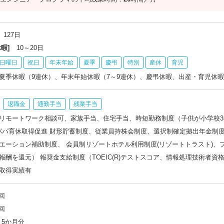
127日
暇]
10～20日
日曜日
祝日
年末年始
夏季
慶弔
特別
産休
育児
夏季休暇（9連休）、年末年始休暇（7～9連休）、慶弔休暇、出産・育児休
退職金
通勤手当
残業手当
リモートワーク相談可、家族手当、住宅手当、時短勤務制度（子供が小学校3
パパ育休取得促進 財形貯蓄制度、従業員持株会制度、選択制確定拠出年金制
エーション補助制度、 会員制リゾートホテル利用制度(リゾートトラスト)
報酬を還元） 報奨金支給制度（TOEIC(R)テストスコア、情報処理技術者
取得実績有
回
回
5か月分