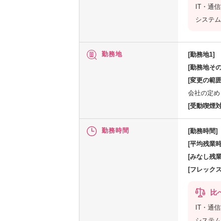
IT・通
システム
勤務地
[勤務地1]
[勤務地その
[変更の範囲
会社の定め
[受動喫煙対
勤務時間
[勤務時間]
[平均残業時
[みなし残業
[フレック
比
IT・通
システム