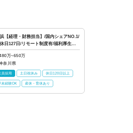
浜【経理・財務担当】/国内シェアNO.1/
※横浜【ソフトウェ
休日127日/リモート制度有/福利厚生充
製品/上流工程/国内
休126日
480万~650万
460万~780万
神奈川県
神奈川県
社員採用
土日祝休み
休日120日以上
正社員採用
土日祝
界未経験OK
産休・育休あり
業界未経験OK
産