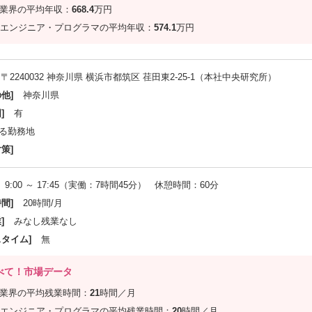
信業界の平均年収：
668.4
万円
エンジニア・プログラマの平均年収：
574.1
万円
〒2240032 神奈川県 横浜市都筑区 荏田東2-25-1（本社中央研究所）
他]
神奈川県
]
有
る勤務地
策]
9:00 ～ 17:45（実働：7時間45分） 休憩時間：60分
間]
20時間/月
]
みなし残業なし
スタイム]
無
べて！市場データ
信業界の平均残業時間：
21
時間／月
エンジニア・プログラマの平均残業時間：
20
時間／月