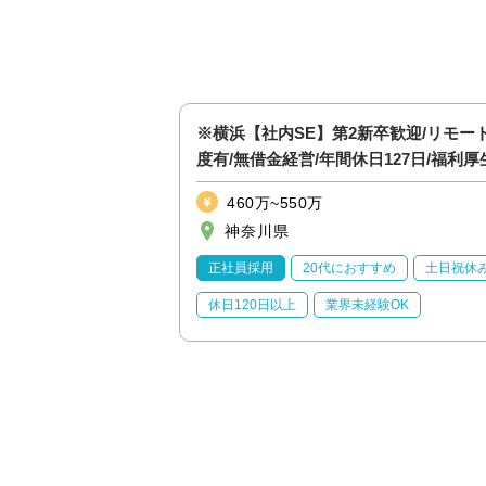
業界未経験歓迎/法人
※横浜【社内SE】第2新卒歓迎/リモー
休日127日/福利厚生
度有/無借金経営/年間休日127日/福利厚
実
460万~550万
神奈川県
休日120日以上
正社員採用
20代におすすめ
土日祝休
育休あり
休日120日以上
業界未経験OK