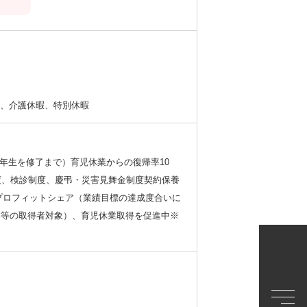
暇、介護休暇、特別休暇
年生を修了まで）育児休業からの復帰率10
度、検診制度、慶弔・災害見舞金制度契約保養
、プロフィットシェア（業績目標の達成度合いに
資格等の取得者対象）、育児休業取得を促進中※