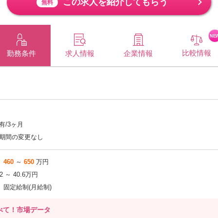
この求人を紹介してもらう
無料
NE
比較情報
企業情報
勤務条件
求人情報
有/3ヶ月
期間の変更なし
460
～
650
万円
.2 ～ 40.6万円
固定給制(月給制)
べて！市場データ