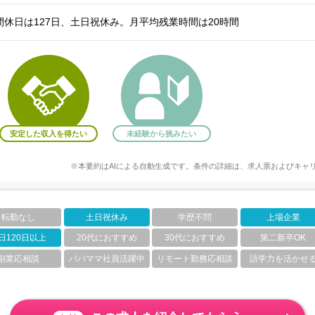
休日は127日、土日祝休み。月平均残業時間は20時間
安定した収入を得たい
未経験から挑みたい
※本要約はAIによる自動生成です。条件の詳細は、求人票およびキャ
転勤なし
土日祝休み
学歴不問
上場企業
日120日以上
20代におすすめ
30代におすすめ
第二新卒OK
副業応相談
パパママ社員活躍中
リモート勤務応相談
語学力を活かせ