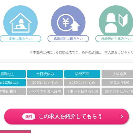
柔軟に働きたい
成果相応に稼ぎたい
未経験から挑みたい
※本要約はAIによる自動生成です。条件の詳細は、求人票およびキャ
転勤なし
土日祝休み
学歴不問
上場企業
日120日以上
20代におすすめ
30代におすすめ
第二新卒OK
副業応相談
パパママ社員活躍中
リモート勤務応相談
語学力を活かせ
この求人を紹介してもらう
無料