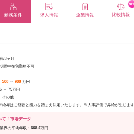
NE
比較情報
企業情報
勤務条件
求人情報
有/3ヶ月
期間中在宅勤務不可
500
～
900
万円
.6 ～ 75万円
その他
※給与はご経験と能力を踏まえ決定いたします。※人事評価で昇給が生じま
べて！市場データ
信業界の平均年収：
668.4
万円