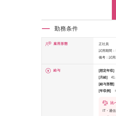
勤務条件
雇用形態
正社員
試用期間：
備考：試用
給与
[想定年収]
[月給]
41
[給与形態]
[年収例]
比
IT・通