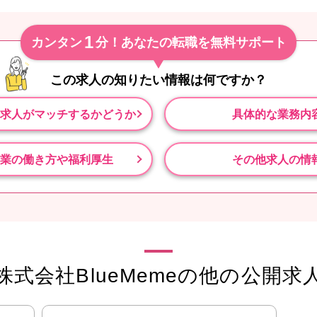
1
カンタン
分！あなたの転職を無料サポート
この求人の知りたい情報は
何ですか？
求人がマッチするかどうか
具体的な業務内
業の働き方や福利厚生
その他求人の情
株式会社BlueMemeの他の公開求