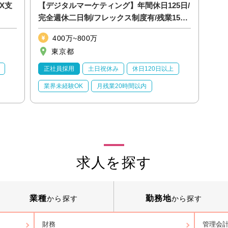
X支
【デジタルマーケティング】年間休日125日/
完全週休二日制/フレックス制度有/残業15ｈ/
福利厚生◎
400万~800万
東京都
正社員採用
土日祝休み
休日120日以上
業界未経験OK
月残業20時間以内
求人を探す
業種
勤務地
から探す
から探す
財務
管理会