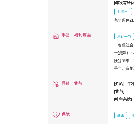
[年次有給休
土曜日
完全週休2
手当・福利厚生
通勤手当
・各種社会
ー(無料)
険は関東I
手当、資格
昇給・賞与
[昇給]
年2
[賞与]
[昨年実績]
保険
健康