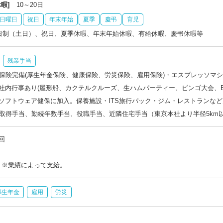
暇]
10～20日
日曜日
祝日
年末年始
夏季
慶弔
育児
日制（土日）、祝日、夏季休暇、年末年始休暇、有給休暇、慶弔休暇等
残業手当
保険完備(厚生年金保険、健康保険、労災保険、雇用保険)・エスプレッソマシン
 ・社内行事あり(屋形船、カクテルクルーズ、生ハムパーティー、ビンゴ大会、
Tソフトウェア健保に加入。保養施設・ITS旅行パック・ジム・レストランな
取得手当、勤続年数手当、役職手当、近隣住宅手当（東京本社より半径5km以
回
※業績によって支給。
厚生年金
雇用
労災