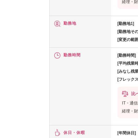
経理・財
勤務地
[勤務地1]
[勤務地その
[変更の範囲
勤務時間
[勤務時間]
[平均残業時
[みなし残業
[フレック
比
IT・通
経理・財
休日・休暇
[年間休日]