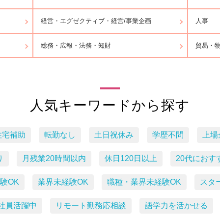
経営・エグゼクティブ・経営/事業企画
人事
総務・広報・法務・知財
貿易・
人気キーワードから探す
住宅補助
転勤なし
土日祝休み
学歴不問
上場
り
月残業20時間以内
休日120日以上
20代におす
験OK
業界未経験OK
職種・業界未経験OK
スタ
社員活躍中
リモート勤務応相談
語学力を活かせる