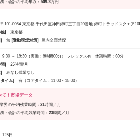
務・会計の平均年収：
509.3
万円
〒101-0054 東京都 千代田区神田錦町三丁目20番地 錦町トラッドスクエア10
他]
東京都
]
無
[受動喫煙対策]
屋内全面禁煙
9:30 ～ 18:30（実働：8時間00分） フレックス有 休憩時間：60分
間]
25時間/月
]
みなし残業なし
スタイム]
有（コアタイム：11:00～15:00）
べて！市場データ
信業界の平均残業時間：
21
時間／月
務・会計の平均残業時間：
23
時間／月
125日