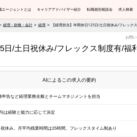
職エージェントとは
キャリアアドバイザー紹介
転職個別相談会
求人検索
経理・財務・会計
経理
【経理担当】年間休日125日/土日祝休み/フレック
お問い
5日/土日祝休み/フレックス制度有/福
AIによるこの求人の要約
務申告など経理業務全般とチームマネジメントを担当
給与は経験と能力に応じて決定
日祝休み。月平均残業時間は25時間、フレックスタイム制あり