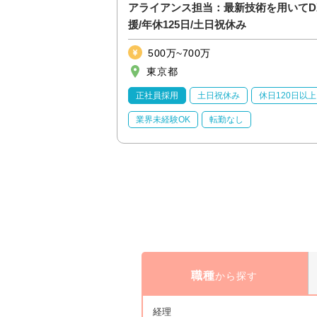
アライアンス担当：最新技術を用いてD
援/年休125日/土日祝休み
500万~700万
東京都
正社員採用
土日祝休み
休日120日以上
業界未経験OK
転勤なし
職種
から探す
経理