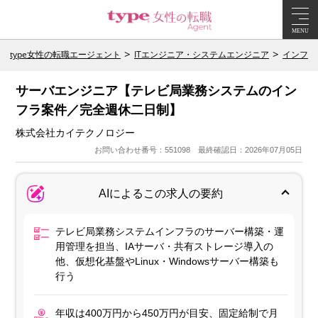
MENU
type女性の転職エージェント
ITエンジニア・システムエンジニア
インフラ
サーバエンジニア【テレビ局業務システムのイン
フラ案件／完全週休二日制】
株式会社カイテクノロジー
お問い合わせ番号：551098 最終確認日：2026年07月05日
AIによるこの求人の要約
テレビ局業務システムインフラのサーバー構築・運
用管理を担当、IAサーバ・共有ストレージ導入の
他、仮想化基盤やLinux・Windowsサーバー構築も
行う
年収は400万円から450万円が目安、固定給制で月