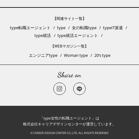
【関連サイト一覧】
type転職エージェント
type
女の転職type
typeIT派遣
type就活
type就活エージェント
【WEBマガジン一覧】
エンジニアtype
Woman type
20’s type
「type女性の転職エージェント」は
株式会社キャリアデザインセンターが運営しています。
© CAREER DESIGN CENTER CO.,LTD. ALL RIGHTS RESERVED