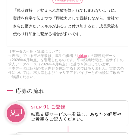
スキル経験を活かしたい
「現状維持」と捉えられ意欲を疑われてしまわないように、
実績を数字で伝えつつ「即戦力として貢献しながら、貴社で
さらに磨きたいスキルがある」と付け加えると、成長意欲も
伝わり好印象に繋がる場合が多いです。
【データの引用・算出について】
※表示している平均年収は、厚生労働省「
jobtag
」の職種別データ
（2026年4月時点）を引用したものです。平均残業時間は、当サイトの
求人データベース（2026年4月時点）に基づき算出しています。
※本データは個別の求人内容を保証するものではありません。実際の条
件については、求人票およびキャリアアドバイザーとの面談にて改めて
ご確認ください。
応募の流れ
01
ご登録
STEP
転職支援サービスへ登録し、あなたの経歴や
ご希望をご記入ください。