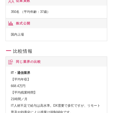
従業員数
・スマートフォンアプリ開発
・自治体向けシステム開発
350名 （平均年齢：37歳）
・電子書籍サイト開発
など
株式公開
◆TAS/パッケージ販売事業部：給食・栄養管理パッケージソ
フトの開発、販売、サポート
国内上場
・ソフトご利用環境構築
・オーダリング、電子カルテ等他システムとの連携
比較情報
・運用、技術コンサルタント
・栄養士業務支援（データ入力代行、データ設定など）
同じ業界の比較
IT・通信業界
【平均年収】
668.4万円
【平均残業時間】
21時間／月
IT人材不足で給与は高水準。DX需要で多忙ですが、リモート
普及や効率化により残業は抑制傾向です。