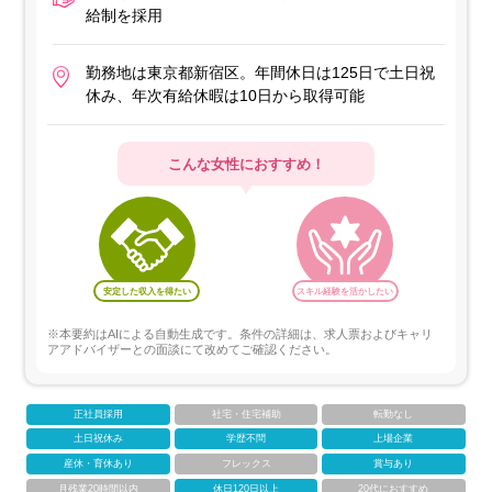
給制を採用
勤務地は東京都新宿区。年間休日は125日で土日祝
休み、年次有給休暇は10日から取得可能
こんな女性におすすめ！
安定した収入を得たい
スキル経験を活かしたい
※本要約はAIによる自動生成です。条件の詳細は、求人票およびキャリ
アアドバイザーとの面談にて改めてご確認ください。
正社員採用
社宅・住宅補助
転勤なし
土日祝休み
学歴不問
上場企業
産休・育休あり
フレックス
賞与あり
月残業20時間以内
休日120日以上
20代におすすめ