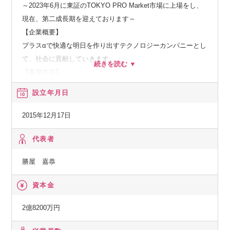
～2023年6月に東証のTOKYO PRO Market市場に上場をし、
現在、第二成長期を迎えております～
【企業概要】
プラスαで快適な明日を作り出すテクノロジーカンパニーとし
て、社会に貢献していきます。
【事業内容】
３つの事業部で事業を展開しています。
設立年月日
◆関東システム開発事業部：業務システム開発を中心としたI
Tインフラからシステム開発
2015年12月17日
・基幹システム開発
・営放システム開発
代表者
・自社開発パッケージ「Mr.献ダテマン」の開発
勝屋 嘉恭
・ITインフラ設計・構築
など
資本金
◆関西システム開発事業部：組込制御・WEB/業務系・スマホ
アプリ開発を軸とした事業展開
2億8200万円
・組込制御開発