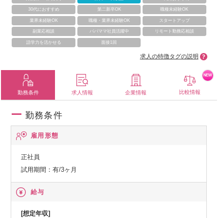
30代におすすめ
第二新卒OK
職種未経験OK
業界未経験OK
職種・業界未経験OK
スタートアップ
副業応相談
パパママ社員活躍中
リモート勤務応相談
語学力を活かせる
面接1回
求人の特徴タグの説明
NEW
比較情報
勤務条件
求人情報
企業情報
勤務条件
雇用形態
正社員
試用期間：有/3ヶ月
給与
[想定年収]