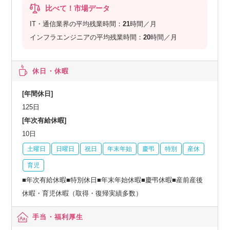
比べて！市場データ
IT・通信業界の平均残業時間：
21
時間／月
インフラエンジニアの平均残業時間：
20
時間／月
休日・休暇
[年間休日]
125日
[年次有給休暇]
10日
土曜日
日曜日
祝日
年末年始
慶弔
特別
産休
育児
■年次有給休暇■特別休日■年末年始休暇■慶弔休暇■産前産後
休暇・育児休暇（取得・復帰実績多数）
手当・福利厚生