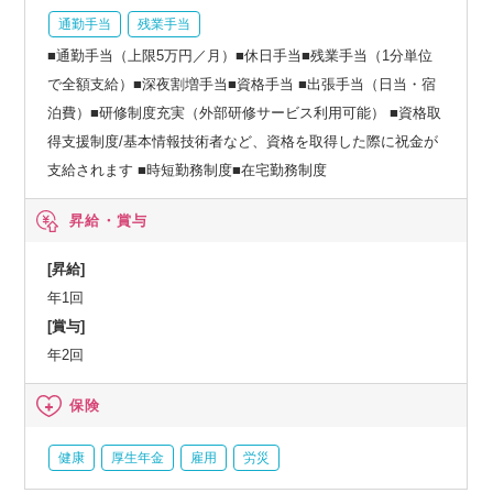
通勤手当
残業手当
■通勤手当（上限5万円／月）■休日手当■残業手当（1分単位
で全額支給）■深夜割増手当■資格手当 ■出張手当（日当・宿
泊費）■研修制度充実（外部研修サービス利用可能） ■資格取
得支援制度/基本情報技術者など、資格を取得した際に祝金が
支給されます ■時短勤務制度■在宅勤務制度
昇給・賞与
[昇給]
年1回
[賞与]
年2回
保険
健康
厚生年金
雇用
労災