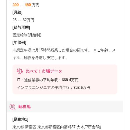
400
～
450
万円
[月給]
25 ～ 32万円
[給与形態]
固定給制(月給制)
[年収例]
※想定年収は月15時間残業した場合の額です。 ※ご年齢、ス
キル、経験を考慮し決定します。
比べて！市場データ
IT・通信業界の平均年収：
668.4
万円
インフラエンジニアの平均年収：
752.6
万円
勤務地
[勤務地1]
東京都 新宿区 東京都新宿区内藤町87 大木戸庁舎6階