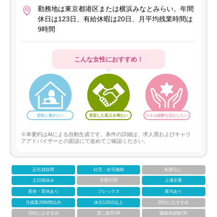
勤務地は東京都港区または横浜みなとみらい。年間
休日は123日、有給休暇は20日、月平均残業時間は
9時間
こんな女性におすすめ！
柔軟に働きたい
安定した収入を得たい
スキル経験を活かしたい
※本要約はAIによる自動生成です。条件の詳細は、求人票およびキャリ
アアドバイザーとの面談にて改めてご確認ください。
正社員採用
社宅・住宅補助
転勤なし
土日祝休み
学歴不問
上場企業
産休・育休あり
フレックス
賞与あり
月残業20時間以内
休日120日以上
20代におすすめ
30代におすすめ
第二新卒OK
職種未経験OK