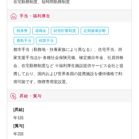
在宅勤務制度、短時間勤務制度
手当・福利厚生
独身寮
退職金
財形貯蓄制度
定期健康診断
通勤手当
残業手当
都市手当（勤務地・扶養家族により異なる）、住宅手当、持
家支援手当ほか 各種社会保険完備、確定拠出年金、社員持株
会、在宅勤務制度など ※福利厚生施設提供サービス会社と提
携しており、国内および世界各国の提携施設を優待価格で利
用可能です。喫煙専用室設置。
昇給・賞与
[昇給]
年1回
[賞与]
年2回