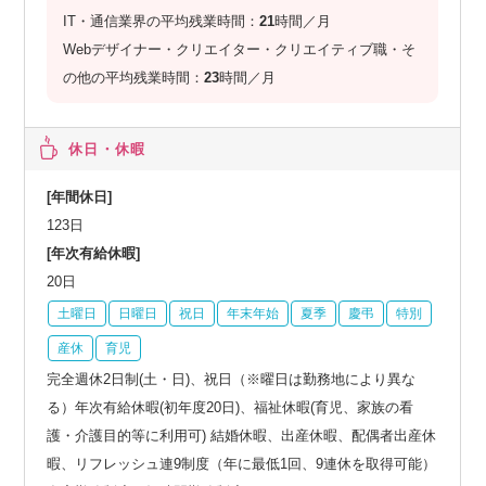
IT・通信業界の平均残業時間：
21
時間／月
Webデザイナー・クリエイター・クリエイティブ職・そ
の他の平均残業時間：
23
時間／月
休日・休暇
[年間休日]
123日
[年次有給休暇]
20日
土曜日
日曜日
祝日
年末年始
夏季
慶弔
特別
産休
育児
完全週休2日制(土・日)、祝日（※曜日は勤務地により異な
る）年次有給休暇(初年度20日)、福祉休暇(育児、家族の看
護・介護目的等に利用可) 結婚休暇、出産休暇、配偶者出産休
暇、リフレッシュ連9制度（年に最低1回、9連休を取得可能）