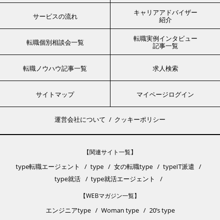
キャリアアドバイザー
サービスの流れ
紹介
転職実例インタビュー
転職個別相談会一覧
記事一覧
転職ノウハウ記事一覧
求人検索
サイトマップ
マイページログイン
運営会社について
クッキーポリシー
【関連サイト一覧】
type転職エージェント
type
女の転職type
typeIT派遣
type就活
type就活エージェント
【WEBマガジン一覧】
エンジニアtype
Woman type
20’s type