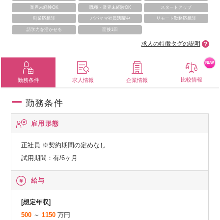
業界未経験OK
職種・業界未経験OK
スタートアップ
副業応相談
パパママ社員活躍中
リモート勤務応相談
語学力を活かせる
面接1回
求人の特徴タグの説明
NEW
比較情報
勤務条件
求人情報
企業情報
勤務条件
雇用形態
正社員
※契約期間の定めなし
試用期間：有/6ヶ月
給与
[想定年収]
500
～
1150
万円