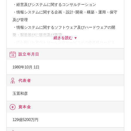
・経営及びシステムに関するコンサルテーション
・情報システムに関する企画・設計･開発・構築・運用・保守
及び管理
・情報システムに関するソフトウェア及びハードウェアの開
発・製造並びに販売及び賃貸
・ITを用いたアウトソーシングサービスその他各種サービス
設立年月日
【経済産業省】
システムインテグレータ登録企業
1980年10月 1日
【経済産業省】
代表者
特定システムオペレーション認定企業
玉置和彦
【総務省】
資本金
一般第二種電気通信事業者
129億5200万円
【国土交通省】