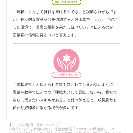
安定した収入を得たい
「現状に甘んじて挑戦を避けるのでは」と誤解されがちです
が、長期的な貢献意欲を強調すると好印象でしょう。「安定
した環境で、着実に役割を果たし続けたい」と伝えるのが、
面接官の信頼を得るコツと言えます。
スキル経験を活かしたい
「現状維持」と捉えられ意欲を疑われてしまわないように、
実績を数字で伝えつつ「即戦力として貢献しながら、貴社で
さらに磨きたいスキルがある」と付け加えると、成長意欲も
伝わり好印象に繋がる場合が多いです。
【データの引用・算出について】
※表示している平均年収は、厚生労働省「
jobtag
」の職種別データ