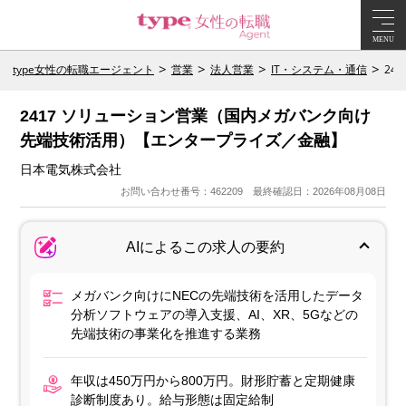
MENU
type女性の転職エージェント
営業
法人営業
IT・システム・通信
24
2417 ソリューション営業（国内メガバンク向け
先端技術活用）【エンタープライズ／金融】
日本電気株式会社
お問い合わせ番号：462209 最終確認日：2026年08月08日
AIによるこの求人の要約
メガバンク向けにNECの先端技術を活用したデータ
分析ソフトウェアの導入支援、AI、XR、5Gなどの
先端技術の事業化を推進する業務
年収は450万円から800万円。財形貯蓄と定期健康
診断制度あり。給与形態は固定給制