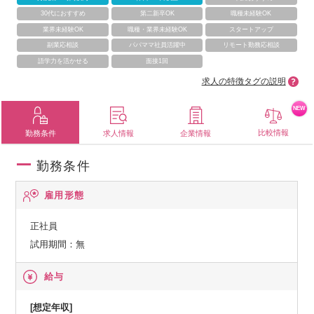
30代におすすめ
第二新卒OK
職種未経験OK
業界未経験OK
職種・業界未経験OK
スタートアップ
副業応相談
パパママ社員活躍中
リモート勤務応相談
語学力を活かせる
面接1回
求人の特徴タグの説明
NEW
比較情報
勤務条件
求人情報
企業情報
勤務条件
雇用形態
正社員
試用期間：無
給与
[想定年収]