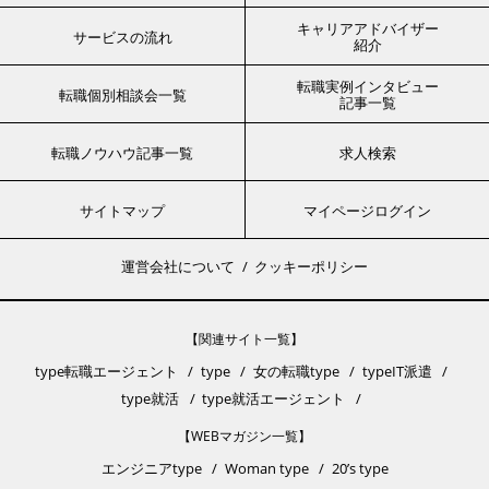
キャリアアドバイザー
サービスの流れ
紹介
転職実例インタビュー
転職個別相談会一覧
記事一覧
転職ノウハウ記事一覧
求人検索
サイトマップ
マイページログイン
運営会社について
クッキーポリシー
【関連サイト一覧】
type転職エージェント
type
女の転職type
typeIT派遣
type就活
type就活エージェント
【WEBマガジン一覧】
エンジニアtype
Woman type
20’s type