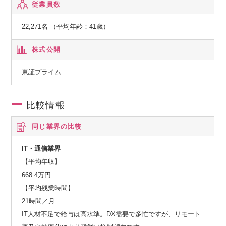
従業員数
します。
22,271名 （平均年齢：41歳）
◆ネットワークサービス事業
通信事業者向けに、ネットワーク構築に必要な機器や運用管
株式公開
理のための基盤システム、運用サービスなどを提供していま
す。さらに、IoT/5G時代に向けてネットワークへのニーズが
東証プライム
多様化する中、テレコムキャリア市場で培ったネットワーク
の強みをサービスプロバイダや製造業、流通・サービス業、
比較情報
自治体などの市場に展開していきます。
同じ業界の比較
◆グローバル事業
IT・通信業界
海外市場を対象として、セーファーシティ（パブリックセー
【平均年収】
フティ、デジタル・ガバメント、デジタル・ファイナン
668.4万円
ス）、サービスプロバイダ向けソフトウェア・サービス、海
【平均残業時間】
洋システムなどを提供しています。AI、IoT関連の先端技術を
21時間／月
活用し、安全・安心で効率・公平な都市の実現をはじめとす
IT人材不足で給与は高水準。DX需要で多忙ですが、リモート
る社会課題の解決に貢献していきます。