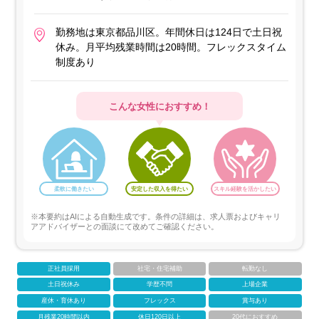
勤務地は東京都品川区。年間休日は124日で土日祝
休み。月平均残業時間は20時間。フレックスタイム
制度あり
こんな女性におすすめ！
柔軟に働きたい
安定した収入を得たい
スキル経験を活かしたい
※本要約はAIによる自動生成です。条件の詳細は、求人票およびキャリ
アアドバイザーとの面談にて改めてご確認ください。
正社員採用
社宅・住宅補助
転勤なし
土日祝休み
学歴不問
上場企業
産休・育休あり
フレックス
賞与あり
月残業20時間以内
休日120日以上
20代におすすめ