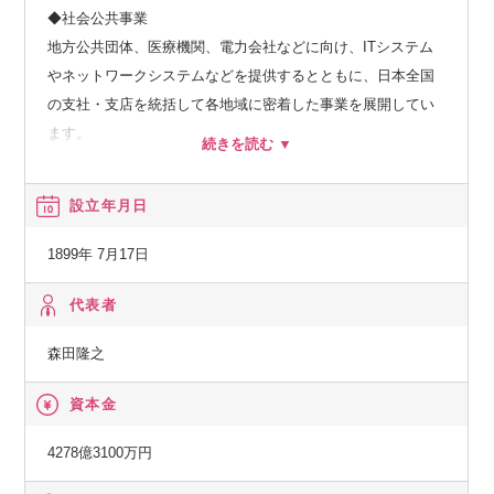
◆社会公共事業
地方公共団体、医療機関、電力会社などに向け、ITシステム
やネットワークシステムなどを提供するとともに、日本全国
の支社・支店を統括して各地域に密着した事業を展開してい
ます。
◆社会基盤事業
設立年月日
政府、官公庁などに向け、大規模ミッションクリティカルシ
ステムやネットワークシステムといった、人々が安心して快
1899年 7月17日
適に生活できるための社会インフラを提供しています。
代表者
◆エンタープライズ事業
森田隆之
製造業、流通・サービス業、金融業などの民需向けにITソリ
ューションを提供し、お客さまの新サービス立ち上げなどに
資本金
貢献しています。最先端のデジタル技術を活用し、お客さま
との共創を通じて、人やモノ、プロセスを企業・産業の枠を
4278億3100万円
超えてつなぎ、バリューチェーン全体で新たな価値を生み出