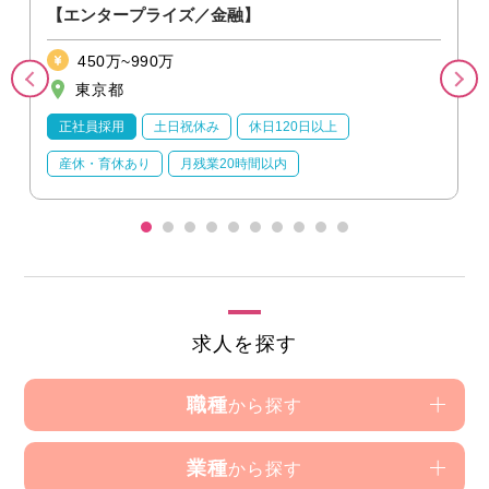
【エンタープライズ／金融】
450万~990万
東京都
正社員採用
土日祝休み
休日120日以上
産休・育休あり
月残業20時間以内
求人を探す
職種
から探す
業種
から探す