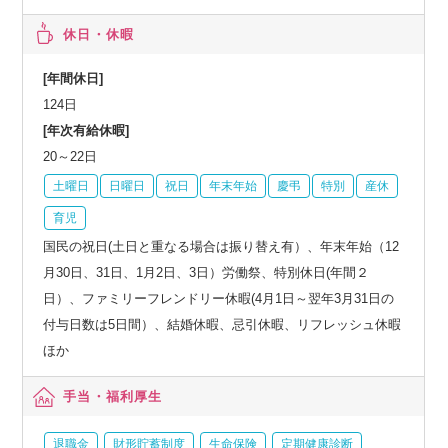
休日・休暇
[年間休日]
124日
[年次有給休暇]
20～22日
土曜日
日曜日
祝日
年末年始
慶弔
特別
産休
育児
国民の祝日(土日と重なる場合は振り替え有）、年末年始（12
月30日、31日、1月2日、3日）労働祭、特別休日(年間２
日）、ファミリーフレンドリー休暇(4月1日～翌年3月31日の
付与日数は5日間）、結婚休暇、忌引休暇、リフレッシュ休暇
ほか
手当・福利厚生
退職金
財形貯蓄制度
生命保険
定期健康診断