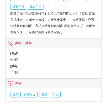
通勤手当
残業手当
裁量労働手当が別途付与もしくは労働時間に応じて支給 従業
員持株会、スポーツ施設、企業年金基金、・介護休職・介護
短時間勤務制度・育児短時間勤務制度 従業員クラブ・健康管
理センター、全国に契約保養所があり
昇給・賞与
[昇給]
年1回
[賞与]
年2回
保険
健康
厚生年金
雇用
労災