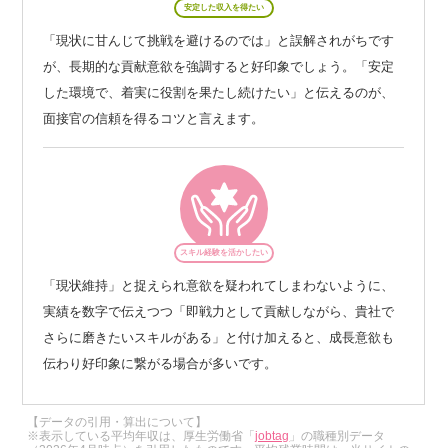
安定した収入を得たい
「現状に甘んじて挑戦を避けるのでは」と誤解されがちです
が、長期的な貢献意欲を強調すると好印象でしょう。「安定
した環境で、着実に役割を果たし続けたい」と伝えるのが、
面接官の信頼を得るコツと言えます。
スキル経験を活かしたい
「現状維持」と捉えられ意欲を疑われてしまわないように、
実績を数字で伝えつつ「即戦力として貢献しながら、貴社で
さらに磨きたいスキルがある」と付け加えると、成長意欲も
伝わり好印象に繋がる場合が多いです。
【データの引用・算出について】
※表示している平均年収は、厚生労働省「
jobtag
」の職種別データ