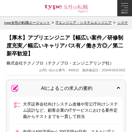
MENU
type女性の転職エージェント
ITエンジニア・システムエンジニア
システム
【厚木】アプリエンジニア【幅広い案件／研修制
度充実／幅広いキャリアパス有／働き方◎／第二
新卒歓迎】
株式会社テクノプロ（テクノプロ・エンジニアリング社）
お問い合わせ番号：450615 最終確認日：2026年08月09日
AIによるこの求人の要約
大手証券会社向けシステム改修や官公庁向けシステ
ム設計など、顧客企業のITサービスにおける要件定
義からテストまでを一貫して担当
年収は400万円から700万円が目安。スキルに応じ