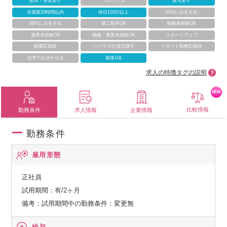
産休・育休あり
フレックス
賞与あり
月残業20時間以内
休日120日以上
20代におすすめ
30代におすすめ
第二新卒OK
職種未経験OK
業界未経験OK
職種・業界未経験OK
スタートアップ
副業応相談
パパママ社員活躍中
リモート勤務応相談
語学力を活かせる
面接1回
求人の特徴タグの説明
NEW
比較情報
勤務条件
求人情報
企業情報
勤務条件
雇用形態
正社員
試用期間：有/2ヶ月
備考：試用期間中の勤務条件：変更無
給与