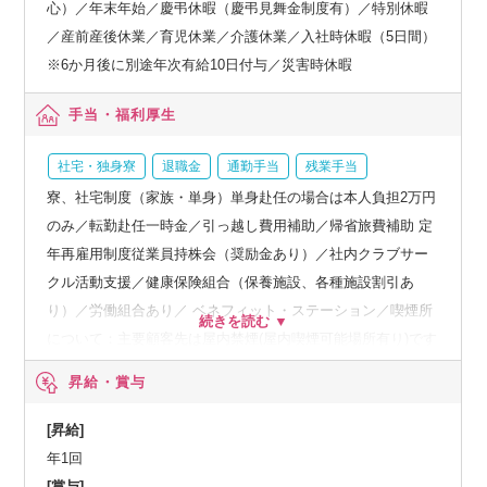
心）／年末年始／慶弔休暇（慶弔見舞金制度有）／特別休暇
／産前産後休業／育児休業／介護休業／入社時休暇（5日間）
※6か月後に別途年次有給10日付与／災害時休暇
手当・福利厚生
社宅・独身寮
退職金
通勤手当
残業手当
寮、社宅制度（家族・単身）単身赴任の場合は本人負担2万円
のみ／転勤赴任一時金／引っ越し費用補助／帰省旅費補助 定
年再雇用制度従業員持株会（奨励金あり）／社内クラブサー
クル活動支援／健康保険組合（保養施設、各種施設割引あ
り）／労働組合あり／ ベネフィット・ステーション／喫煙所
について：主要顧客先は屋内禁煙(屋内喫煙可能場所有り)です
が、顧客先により異なります。リモートワーク相談可
昇給・賞与
[昇給]
年1回
[賞与]