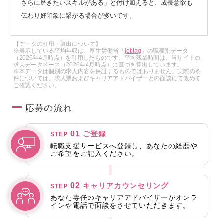
さらに磨きたいスキルがある」と付け加えると、成長意欲も
伝わり好印象に繋がる場合が多いです。
【データの引用・算出について】
※表示している平均年収は、厚生労働省「
jobtag
」の職種別データ
（2026年4月時点）を引用したものです。平均残業時間は、当サイトの
求人データベース（2026年4月時点）に基づき算出しています。
※本データは個別の求人内容を保証するものではありません。実際の条
件については、求人票およびキャリアアドバイザーとの面談にて改めて
ご確認ください。
応募の流れ
01
ご登録
STEP
転職支援サービスへ登録し、あなたの経歴や
ご希望をご記入ください。
02
キャリアカウンセリング
STEP
あなた専任のキャリアアドバイザーがオンラ
インや電話で面談をさせていただきます。