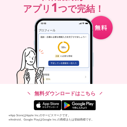
1
アプリ
つで完結！
無料ダウンロードはこちら
※App StoreはApple Inc.のサービスマークです。
※Android、Google PlayはGoogle Inc.の商標または登録商標です。