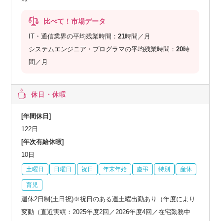
比べて！市場データ
IT・通信業界の平均残業時間：
21
時間／月
システムエンジニア・プログラマの平均残業時間：
20
時
間／月
休日・休暇
[年間休日]
122日
[年次有給休暇]
10日
土曜日
日曜日
祝日
年末年始
慶弔
特別
産休
育児
週休2日制(土日祝)※祝日のある週土曜出勤あり（年度により
変動（直近実績：2025年度2回／2026年度4回／在宅勤務中