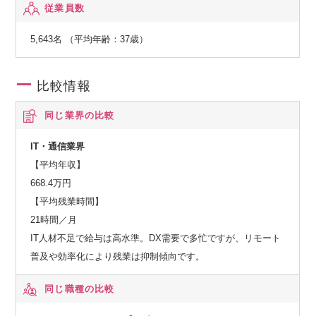
従業員数
発・保守社内システム
：財務管理システム／社内ネットワーク構築
5,643名 （平均年齢：37歳）
比較情報
同じ業界の比較
IT・通信業界
【平均年収】
668.4万円
【平均残業時間】
21時間／月
IT人材不足で給与は高水準。DX需要で多忙ですが、リモート
普及や効率化により残業は抑制傾向です。
同じ職種の比較