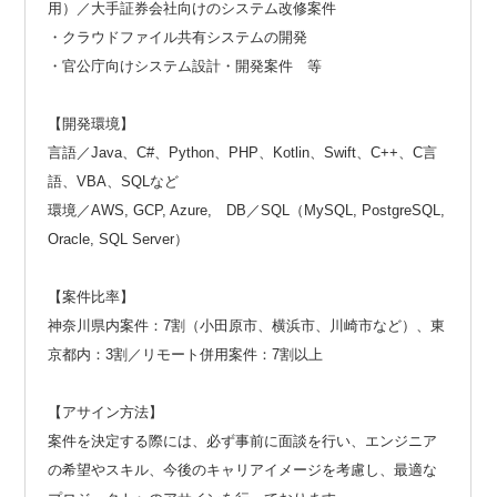
用）／大手証券会社向けのシステム改修案件
・クラウドファイル共有システムの開発
・官公庁向けシステム設計・開発案件 等
【開発環境】
言語／Java、C#、Python、PHP、Kotlin、Swift、C++、C言
語、VBA、SQLなど
環境／AWS, GCP, Azure, DB／SQL（MySQL, PostgreSQL,
Oracle, SQL Server）
【案件比率】
神奈川県内案件：7割（小田原市、横浜市、川崎市など）、東
京都内：3割／リモート併用案件：7割以上
【アサイン方法】
案件を決定する際には、必ず事前に面談を行い、エンジニア
の希望やスキル、今後のキャリアイメージを考慮し、最適な