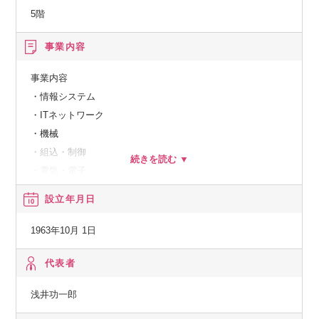
5階
事業内容
事業内容
・情報システム
・ITネットワーク
・機械
・組込・制御
・電気・電子
・建築・土木
設立年月日
・プラント設備の各技術分野を網羅します。
・金融業における業務コンサル
1963年10月 1日
・SI業におけるテスト・検証、ツール開発
・機械設計開発：
代表者
ボディ、シャーシ設計／ワイヤーハーネス設計生産技術
浅井功一郎
：生産ライン制御システムの開発品質管理
：生産設備保全、改善業務生産管理：生産管理システム開