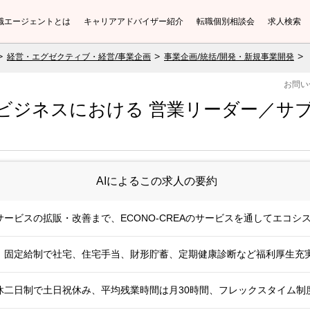
職エージェントとは
キャリアアドバイザー紹介
転職個別相談会
求人検索
経営・エグゼクティブ・経営/事業企画
事業企画/統括/開発・新規事業開発
お問い
EAビジネスにおける 営業リーダー／サブ
AIによるこの求人の要約
ービスの拡販・改善まで、ECONO-CREAのサービスを通してエコシ
目安。固定給制で社宅、住宅手当、財形貯蓄、定期健康診断など福利厚生充
休二日制で土日祝休み、平均残業時間は月30時間、フレックスタイム制