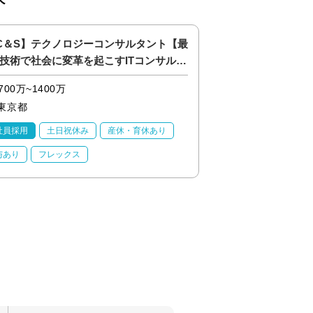
C＆S】テクノロジーコンサルタント【最
【金融】システムエ
技術で社会に変革を起こすITコンサル】
ループ向け開発（上
4>
700万~1400万
700万~1100万
東京都
東京都
社員採用
土日祝休み
産休・育休あり
正社員採用
20代
与あり
フレックス
業界未経験OK
産