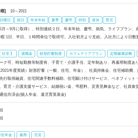
暇]
10～20日
日曜日
祝日
年末年始
夏季
慶弔
特別
産休
育児
6月～9月に取得）、特別連続２日、年末年始、慶弔、病気、ライフプラン、
休暇:1日、半日、１時間単位で取得可。入社初月より支給。入社月により日数
 社宅 】
退職金
財形貯蓄制度
カフェテリアプラン
定期健康診断
ーク可、時短勤務等制度有、子育て・介護手当、定年制あり、再雇用制度あ
2％（2021年度実績）財形貯蓄（一般、住宅、年金）、社員持株会、住宅補助
先行取得融資、住宅関連手数料補助、住宅駆け付けサービス、ベネフィット
、育児・介護支援サービス、結婚祝い金、弔慰料、災害見舞金など、社員食
通信共済会(個人年金、遺児育英基金)
回
回
厚生年金
雇用
労災