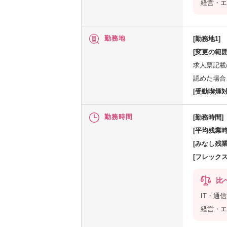
経営・エ
勤務地
[勤務地1]
[変更の範囲
求人票記載
認めた場合
[受動喫煙対
勤務時間
[勤務時間]
[平均残業時
[みなし残業
[フレック
比
IT・通
経営・エ