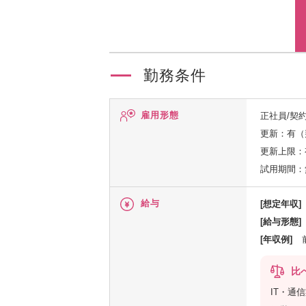
勤務条件
雇用形態
正社員/契
更新：有（
更新上限：
試用期間：
給与
[想定年収]
[給与形態]
[年収例]
比
IT・通