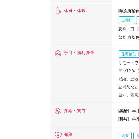
休日・休暇
[年次有給休
土曜日
夏季３日（
など 有給
手当・福利厚生
住宅補助【
リモートワ
率:99.
補給、土地
査補助など
金）、電気
昇給・賞与
[昇給]
年1
[賞与]
年2
保険
健康