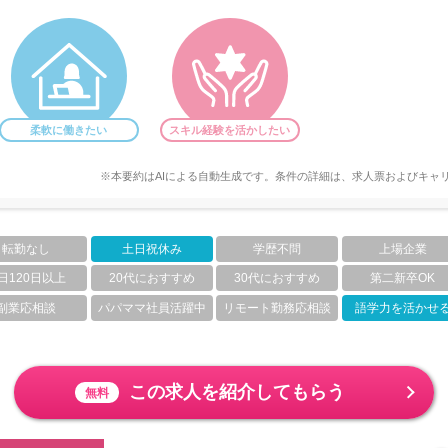
柔軟に働きたい
スキル経験を活かしたい
※本要約はAIによる自動生成です。条件の詳細は、求人票およびキャ
転勤なし
土日祝休み
学歴不問
上場企業
日120日以上
20代におすすめ
30代におすすめ
第二新卒OK
副業応相談
パパママ社員活躍中
リモート勤務応相談
語学力を活かせ
この求人を紹介してもらう
無料