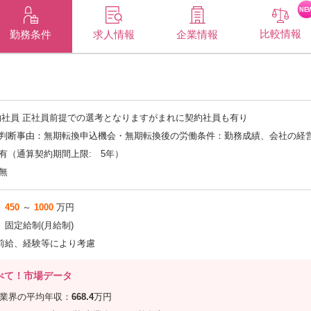
NE
比較情報
企業情報
勤務条件
求人情報
約社員
正社員前提での選考となりますがまれに契約社員も有り
判断事由：無期転換申込機会・無期転換後の労働条件：勤務成績、会社の経
有（通算契約期間上限: 5年）
無
450
～
1000
万円
固定給制(月給制)
前給、経験等により考慮
べて！市場データ
信業界の平均年収：
668.4
万円