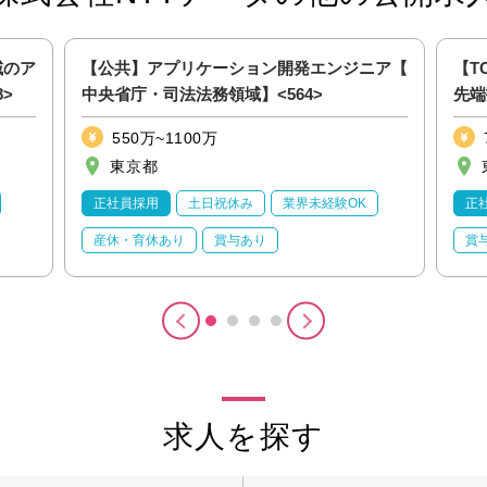
域のア
【公共】アプリケーション開発エンジニア【
【T
>
中央省庁・司法法務領域】<564>
先端
<24
550万~1100万
東京都
正社員採用
土日祝休み
業界未経験OK
正
産休・育休あり
賞与あり
賞
求人を探す