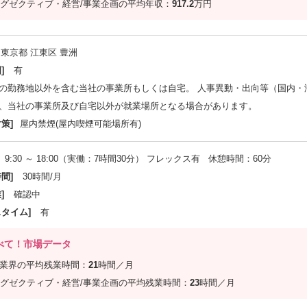
グゼクティブ・経営/事業企画の平均年収：
917.2
万円
東京都 江東区 豊洲
]
有
の勤務地以外を含む当社の事業所もしくは自宅。 人事異動・出向等（国内・
、当社の事業所及び自宅以外が就業場所となる場合があります。
策]
屋内禁煙(屋内喫煙可能場所有)
9:30 ～ 18:00（実働：7時間30分） フレックス有 休憩時間：60分
間]
30時間/月
]
確認中
スタイム]
有
べて！市場データ
信業界の平均残業時間：
21
時間／月
グゼクティブ・経営/事業企画の平均残業時間：
23
時間／月