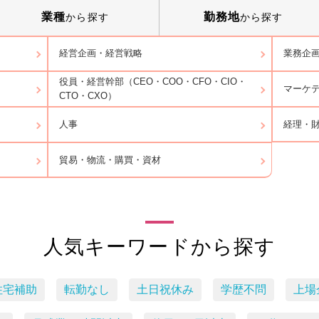
業種
勤務地
から探す
から探す
経営企画・経営戦略
業務企
役員・経営幹部（CEO・COO・CFO・CIO・
マーケ
CTO・CXO）
経理・
人事
貿易・物流・購買・資材
人気キーワードから探す
住宅補助
転勤なし
土日祝休み
学歴不問
上場