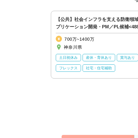
わず急速拡大中！”A-
【公共】社会インフラを支える防衛領
ウド活用ソリューショ
プリケーション開発・PM／PL候補<488
700万~1400万
神奈川県
すすめ
土日祝休み
土日祝休み
産休・育休あり
賞与あり
育休あり
フレックス
社宅・住宅補助