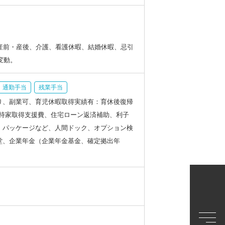
産前・産後、介護、看護休暇、結婚休暇、忌引
変動。
通勤手当
残業手当
り、副業可、育児休暇取得実績有：育休後復帰
費、持家取得支援費、住宅ローン返済補助、利子
・パッケージなど、人間ドック、オプション検
堂、企業年金（企業年金基金、確定拠出年