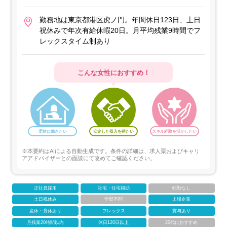
勤務地は東京都港区虎ノ門。年間休日123日、土日
祝休みで年次有給休暇20日。月平均残業9時間でフ
レックスタイム制あり
こんな女性におすすめ！
柔軟に働きたい
安定した収入を得たい
スキル経験を活かしたい
※本要約はAIによる自動生成です。条件の詳細は、求人票およびキャリ
アアドバイザーとの面談にて改めてご確認ください。
正社員採用
社宅・住宅補助
転勤なし
土日祝休み
学歴不問
上場企業
産休・育休あり
フレックス
賞与あり
月残業20時間以内
休日120日以上
20代におすすめ