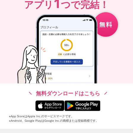
1
アプリ
つで完結！
無料ダウンロードはこちら
※App StoreはApple Inc.のサービスマークです。
※Android、Google PlayはGoogle Inc.の商標または登録商標です。