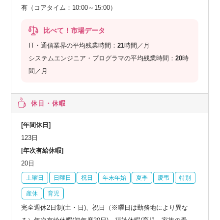
有（コアタイム：10:00～15:00）
比べて！市場データ
IT・通信業界の平均残業時間：
21
時間／月
システムエンジニア・プログラマの平均残業時間：
20
時
間／月
休日・休暇
[年間休日]
123日
[年次有給休暇]
20日
土曜日
日曜日
祝日
年末年始
夏季
慶弔
特別
産休
育児
完全週休2日制(土・日)、祝日（※曜日は勤務地により異な