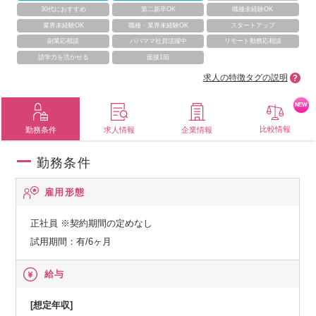
30代におすすめ
第二新卒OK
職種未経験OK
業界未経験OK
職種・業界未経験OK
スタートアップ
副業応相談
パパママ社員活躍中
リモート勤務応相談
語学力を活かせる
面接1回
求人の特徴タグの説明
NEW
比較情報
勤務条件
求人情報
企業情報
勤務条件
雇用形態
正社員
※契約期間の定めなし
試用期間：有/6ヶ月
給与
[想定年収]