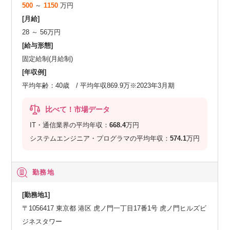
500
～
1150
万円
[月給]
28 ～ 56万円
[給与形態]
固定給制(月給制)
[年収例]
平均年齢：40歳 / 平均年収869.9万※2023年3月期
比べて！市場データ
IT・通信業界の平均年収：
668.4
万円
システムエンジニア・プログラマの平均年収：
574.1
万円
勤務地
[勤務地1]
〒1056417 東京都 港区 虎ノ門一丁目17番1号 虎ノ門ヒルズビ
ジネスタワー