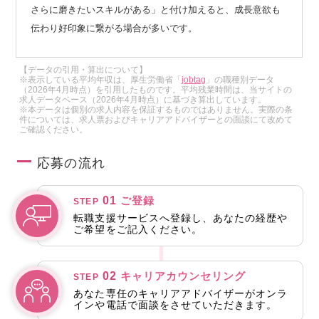
さらに磨きたいスキルがある」と付け加えると、成長意欲も
伝わり好印象に繋がる場合が多いです。
【データの引用・算出について】
※表示している平均年収は、厚生労働省「
jobtag
」の職種別データ
（2026年4月時点）を引用したものです。平均残業時間は、当サイトの
求人データベース（2026年4月時点）に基づき算出しています。
※本データは個別の求人内容を保証するものではありません。実際の条
件については、求人票およびキャリアアドバイザーとの面談にて改めて
ご確認ください。
応募の流れ
01
ご登録
STEP
転職支援サービスへ登録し、あなたの経歴や
ご希望をご記入ください。
02
キャリアカウンセリング
STEP
あなた専任のキャリアアドバイザーがオンラ
インや電話で面談をさせていただきます。