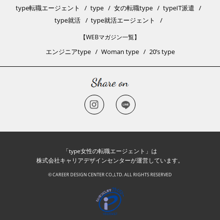
type転職エージェント
type
女の転職type
typeIT派遣
type就活
type就活エージェント
【WEBマガジン一覧】
エンジニアtype
Woman type
20’s type
「type女性の転職エージェント」は
株式会社キャリアデザインセンターが運営しています。
© CAREER DESIGN CENTER CO.,LTD. ALL RIGHTS RESERVED