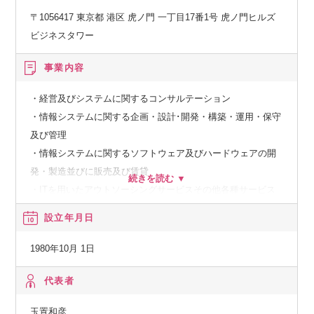
〒1056417 東京都 港区 虎ノ門 一丁目17番1号 虎ノ門ヒルズ
ビジネスタワー
事業内容
・経営及びシステムに関するコンサルテーション
・情報システムに関する企画・設計･開発・構築・運用・保守
及び管理
・情報システムに関するソフトウェア及びハードウェアの開
発・製造並びに販売及び賃貸
・ITを用いたアウトソーシングサービスその他各種サービス
設立年月日
【経済産業省】
システムインテグレータ登録企業
1980年10月 1日
【経済産業省】
代表者
特定システムオペレーション認定企業
玉置和彦