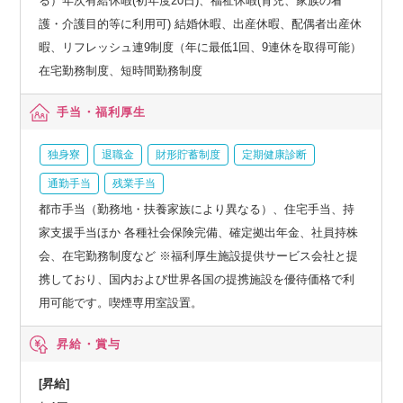
る）年次有給休暇(初年度20日)、福祉休暇(育児、家族の看
護・介護目的等に利用可) 結婚休暇、出産休暇、配偶者出産休
暇、リフレッシュ連9制度（年に最低1回、9連休を取得可能）
在宅勤務制度、短時間勤務制度
手当・福利厚生
独身寮
退職金
財形貯蓄制度
定期健康診断
通勤手当
残業手当
都市手当（勤務地・扶養家族により異なる）、住宅手当、持
家支援手当ほか 各種社会保険完備、確定拠出年金、社員持株
会、在宅勤務制度など ※福利厚生施設提供サービス会社と提
携しており、国内および世界各国の提携施設を優待価格で利
用可能です。喫煙専用室設置。
昇給・賞与
[昇給]