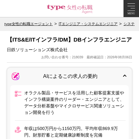
MENU
type女性の転職エージェント
ITエンジニア・システムエンジニア
システム
【ITS&E/ITインフラ/DM】DBインフラエンジニア
日鉄ソリューションズ株式会社
お問い合わせ番号：218039 最終確認日：2026年08月06日
AIによるこの求人の要約
オラクル製品・サービスを活用した顧客提案支援や
インフラ構築案件のリーダー・エンジニアとして、
データ分析基盤やマイクロサービス関連ソリューシ
ョン開発を行う
年収は500万円から1150万円。平均年収869.9万
円。財形貯蓄と定期健康診断制度を完備