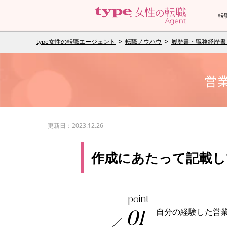
転
type女性の転職エージェント
転職ノウハウ
履歴書・職務経歴書
営
更新日：2023.12.26
作成にあたって記載し
point
自分の経験した営
01