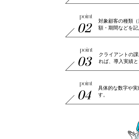
point
対象顧客の種類（
02
額・期間などを記
point
クライアントの課
03
れば、導入実績と
point
具体的な数字や実
04
す。