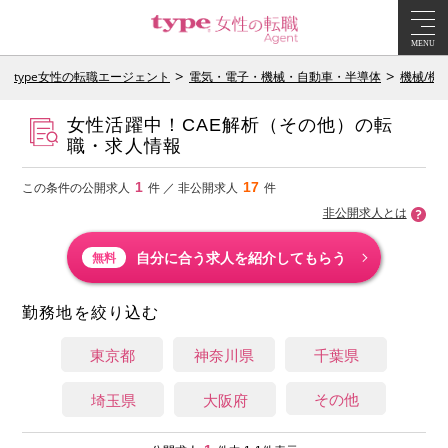
MENU
type女性の転職エージェント
電気・電子・機械・自動車・半導体
機械/機
女性活躍中！CAE解析（その他）の転
職・求人情報
1
17
この条件の公開求人
件 ／ 非公開求人
件
非公開求人とは
自分に合う求人を紹介してもらう
無料
勤務地を絞り込む
東京都
神奈川県
千葉県
その他
埼玉県
大阪府