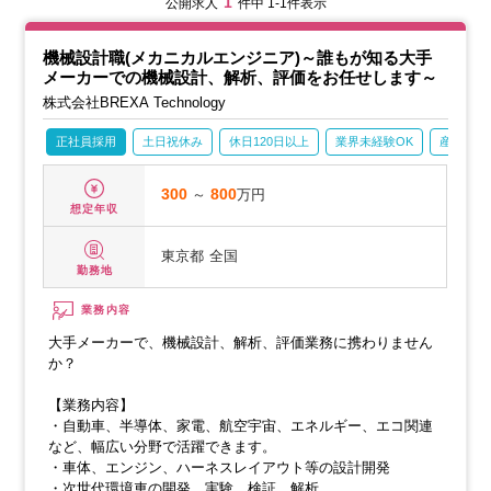
1
公開求人
件中 1-1件表示
機械設計職(メカニカルエンジニア)～誰もが知る大手
メーカーでの機械設計、解析、評価をお任せします～
株式会社BREXA Technology
正社員採用
土日祝休み
休日120日以上
業界未経験OK
産休・育
300
～
800
万円
想定年収
東京都
全国
勤務地
業務内容
大手メーカーで、機械設計、解析、評価業務に携わりません
か？
【業務内容】
・自動車、半導体、家電、航空宇宙、エネルギー、エコ関連
など、幅広い分野で活躍できます。
・車体、エンジン、ハーネスレイアウト等の設計開発
・次世代環境車の開発、実験、検証、解析