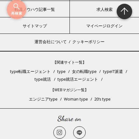
転職ノウハウ記事一覧
求人検索
再検索
サイトマップ
マイページログイン
運営会社について
クッキーポリシー
【関連サイト一覧】
type転職エージェント
type
女の転職type
typeIT派遣
type就活
type就活エージェント
【WEBマガジン一覧】
エンジニアtype
Woman type
20’s type