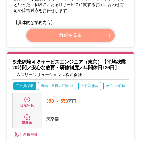
といった、多岐にわたるITサービスに関するお問い合わせ対
応や障害対応をお任せします。
【具体的な業務内容】
・お問い合わせや障害の受付
・各種障害への対応
詳細を見る
→障害の原因特定や初期対応
※未経験可※サービスエンジニア（東京）【平均残業
20時間／安心な教育・研修制度／年間休日126日】
エムスリーソリューションズ株式会社
正社員採用
職種・業界未経験OK
土日祝休み
休日120日以上
産
350
～
550
万円
想定年収
東京都
勤務地
業務内容