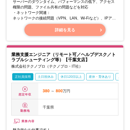
サーバーのダウンタイム、パフォーマンスの低下、アクセス
権限の問題、ファイル共有の問題などを対応
・ネットワーク関連：
ネットワークの接続問題（VPN、LAN、Wi-Fiなど）、IPアド
レスの設定や変更など
・専門のエンジニアや上位サポートチームへエスカレーショ
詳細を見る
ン
業務支援エンジニア（リモート可／ヘルプデスク／ト
ラブルシューティング等）【千葉支店】
株式会社テクノプロ（テクノプロ・IT社）
正社員採用
土日祝休み
休日120日以上
産休・育休あり
月残業2
380
～
800
万円
想定年収
千葉県
勤務地
業務内容
魅力的なお仕事です！