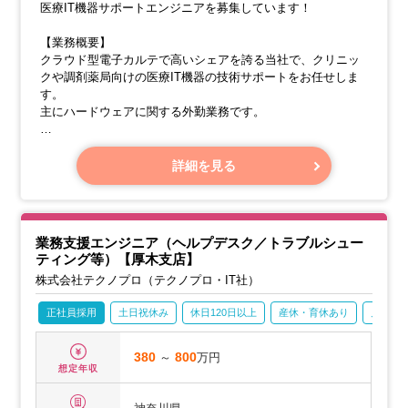
医療IT機器サポートエンジニアを募集しています！
【業務概要】
クラウド型電子カルテで高いシェアを誇る当社で、クリニッ
クや調剤薬局向けの医療IT機器の技術サポートをお任せしま
す。
主にハードウェアに関する外勤業務です。
【業務詳細】
詳細を見る
業務支援エンジニア（ヘルプデスク／トラブルシュー
ティング等）【厚木支店】
株式会社テクノプロ（テクノプロ・IT社）
正社員採用
土日祝休み
休日120日以上
産休・育休あり
月残業2
380
～
800
万円
想定年収