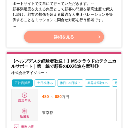
ポートサイトで文章にて行っていただきます。～
顧客満足度を支える集団として顧客の問題を最高速度で解決
し続け、顧客の想像を超える最適な人事オペレーションを提
供することをミッションに問合せ対応を行う部署です。
【業務内容】
・日々発生するお客様の業務課題をシステムで解決する設定
詳細を見る
方法の提案
・仕様やオペレーション手順の説明、トラブルの原因となっ
ている箇所の調査
・問合せ内容から得られる情報をまとめ、プロダクト自体や
【ヘルプデスク経験者歓迎！】MSクラウドのテクニカ
マニュアルに反映させる開発者への提言
ルサポート｜第一線で顧客のDX推進を牽引◎
・法改正や制度変更といった変化への対応について広く顧客
株式会社アイソルート
に周知する資料、文案の作成
正社員採用
土日祝休み
休日120日以上
業界未経験OK
月残業2
480
～
680
万円
想定年収
東京都
勤務地
業務内容