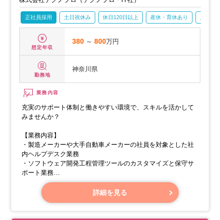
正社員採用
土日祝休み
休日120日以上
産休・育休あり
月残業2
380
～
800
万円
想定年収
神奈川県
勤務地
業務内容
充実のサポート体制と働きやすい環境で、スキルを活かして
みませんか？
【業務内容】
・製造メーカーや大手自動車メーカーの社員を対象とした社
内ヘルプデスク業務
・ソフトウェア開発工程管理ツールのカスタマイズと保守サ
ポート業務
・ウイルス対策ソフトのサポート業務
・生産管理システムのサポート業務
詳細を見る
・Microsoft Teamsの検証と展開業務