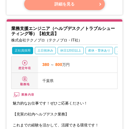
・生産管理システムのサポート業務
詳細を見る
業務支援エンジニア（ヘルプデスク／トラブルシュー
ティング等）【柏支店】
株式会社テクノプロ（テクノプロ・IT社）
正社員採用
土日祝休み
休日120日以上
産休・育休あり
月残業2
380
～
800
万円
想定年収
千葉県
勤務地
業務内容
魅力的なお仕事です！ぜひご応募ください！
【充実の社内ヘルプデスク業務】
これまでの経験を活かして、活躍できる環境です！