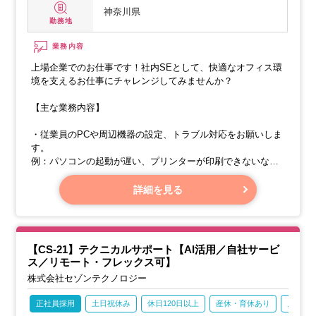
神奈川県
勤務地
業務内容
上場企業でのお仕事です！社内SEとして、快適なオフィス環
境を支えるお仕事にチャレンジしてみませんか？
【主な業務内容】
・従業員のPCや周辺機器の設定、トラブル対応をお願いしま
す。
例：パソコンの起動が遅い、プリンターが印刷できないなど
の問題解決
詳細を見る
・社内システムの導入や設定のお手伝いをお願いします。
【CS-21】テクニカルサポート【AI活用／自社サービ
ス／リモート・フレックス可】
株式会社セゾンテクノロジー
正社員採用
土日祝休み
休日120日以上
産休・育休あり
月残業2