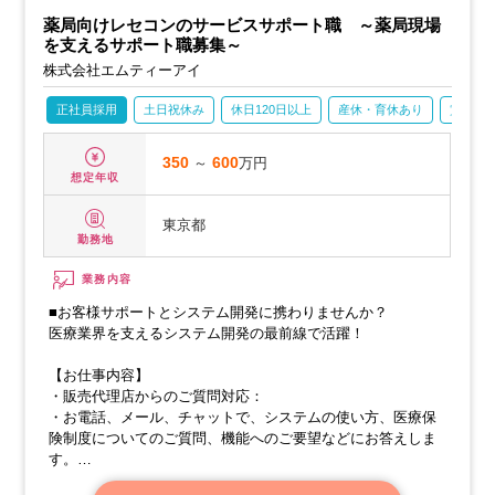
薬局向けレセコンのサービスサポート職 ～薬局現場
を支えるサポート職募集～
株式会社エムティーアイ
正社員採用
土日祝休み
休日120日以上
産休・育休あり
賞与あ
350
～
600
万円
想定年収
東京都
勤務地
業務内容
■お客様サポートとシステム開発に携わりませんか？
医療業界を支えるシステム開発の最前線で活躍！
【お仕事内容】
・販売代理店からのご質問対応：
・お電話、メール、チャットで、システムの使い方、医療保
険制度についてのご質問、機能へのご要望などにお答えしま
す。
・レセプトコンピューターのアップデート対応：