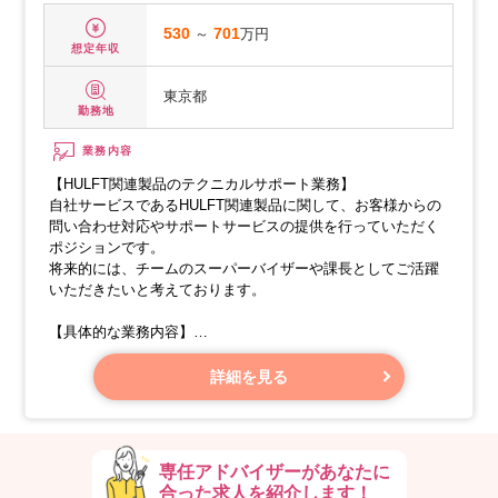
530
～
701
万円
想定年収
東京都
勤務地
業務内容
【HULFT関連製品のテクニカルサポート業務】
自社サービスであるHULFT関連製品に関して、お客様からの
問い合わせ対応やサポートサービスの提供を行っていただく
ポジションです。
将来的には、チームのスーパーバイザーや課長としてご活躍
いただきたいと考えております。
【具体的な業務内容】
・HULFT関連製品に関するお客様からのお問い合わせへの対
応
詳細を見る
・Webサイトを通じてサポートサービスを提供するための知
識情報の作成や発信（FAQ、製品技術情報など）
・テクニカルサポートパートナー様との連携や調整、品質向
上に向けた取り組みの実施
専任アドバイザーがあなたに
合った求人を紹介します！