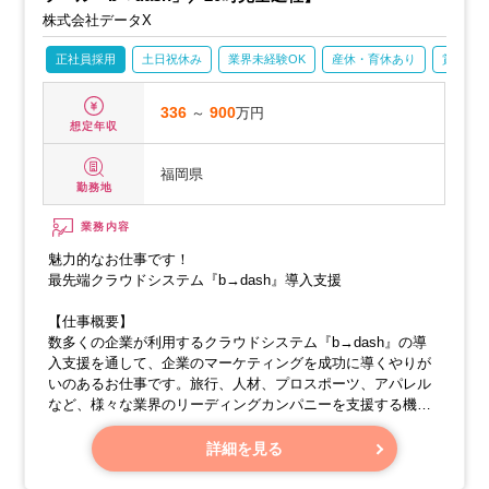
株式会社データX
正社員採用
土日祝休み
業界未経験OK
産休・育休あり
賞与あ
336
～
900
万円
想定年収
福岡県
勤務地
業務内容
魅力的なお仕事です！
最先端クラウドシステム『b→dash』導入支援
【仕事概要】
数多くの企業が利用するクラウドシステム『b→dash』の導
入支援を通して、企業のマーケティングを成功に導くやりが
いのあるお仕事です。旅行、人材、プロスポーツ、アパレル
など、様々な業界のリーディングカンパニーを支援する機会
があります。
詳細を見る
【具体的な業務内容】
・データマーケティング支援：