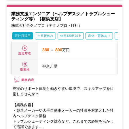
業務支援エンジニア（ヘルプデスク／トラブルシュー
ティング等）【横浜支店】
株式会社テクノプロ（テクノプロ・IT社）
正社員採用
土日祝休み
休日120日以上
産休・育休あり
月残業2
380
～
800
万円
想定年収
神奈川県
勤務地
業務内容
充実のサポート体制と働きやすい環境で、スキルアップを目
指しませんか？
【業務内容】
・製造メーカーや大手自動車メーカーの社員を対象とした社
内ヘルプデスク業務
トラブルシューティング対応など、これまでの経験を活かし
て活躍できます