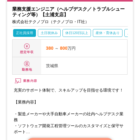
業務支援エンジニア（ヘルプデスク／トラブルシュー
ティング等）【土浦支店】
株式会社テクノプロ（テクノプロ・IT社）
正社員採用
土日祝休み
休日120日以上
産休・育休あり
月残業2
380
～
800
万円
想定年収
茨城県
勤務地
業務内容
充実のサポート体制で、スキルアップを目指せる環境です！
【業務内容】
・製造メーカーや大手自動車メーカーの社内ヘルプデスク業
務
・ソフトウェア開発工程管理ツールのカスタマイズと保守サ
ポート
・ウイルス対策ソフトのサポート業務