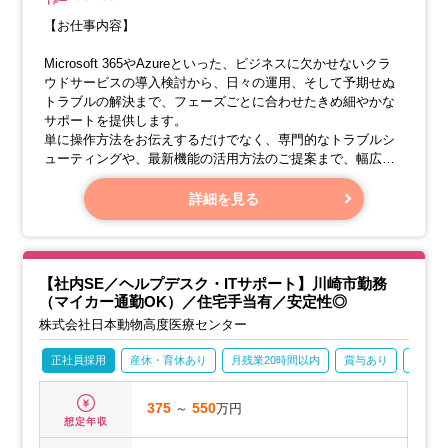
【お仕事内容】
Microsoft 365やAzureといった、ビジネスに欠かせないクラ
ウドサービスの導入検討から、日々の運用、そして予期せぬ
トラブルの解決まで、フェーズごとに合わせたきめ細やかな
サポートを提供します。
単に操作方法をお伝えするだけでなく、専門的なトラブルシ
ューティングや、最新機能の活用方法のご提案まで、幅広く
対応させていただきます。
詳細を見る
【具体的な業務内容】
・Microsoft 365（Teams, SharePoint, Exchange Onlineな
ど）を活用し、ハイブリッドワークやチームでの協業をスム
【社内SE／ヘルプデスク・ITサポート】川崎市勤務
ーズに進めるお手伝いをいたします。
（マイカー通勤OK）／住宅手当有／安定性◎
株式会社日本動物高度医療センター
正社員採用
産休・育休あり
月残業20時間以内
賞与あり
学歴不
375
～
550
万円
想定年収