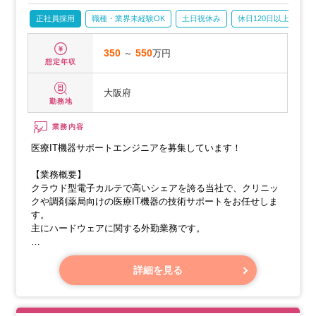
正社員採用
職種・業界未経験OK
土日祝休み
休日120日以上
産
350
～
550
万円
想定年収
大阪府
勤務地
業務内容
医療IT機器サポートエンジニアを募集しています！
【業務概要】
クラウド型電子カルテで高いシェアを誇る当社で、クリニッ
クや調剤薬局向けの医療IT機器の技術サポートをお任せしま
す。
主にハードウェアに関する外勤業務です。
【業務詳細】
・機器設置とネットワーク設定
詳細を見る