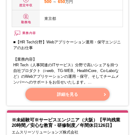
500
～
650
万円
想定年収
東京都
勤務地
業務内容
■【HR Tech分野】Webアプリケーション運用・保守エンジニ
アのお仕事
【業務内容】
HR Tech（人事関連のITサービス）分野で高いシェアを持つ
自社プロダクト（i-web、TG-WEB、HealthCore、Co-Laboな
ど）のWebアプリケーションの運用・保守、そしてチームメ
ンバーへのサポートをお任せいたします。
【具体的な業務内容】
詳細を見る
・既存サービスの機能追加（お客様のご要望に応じたカスタ
マイズ）と不具合の修正を行います。
・運用環境の新規構築、障害の監視、障害発生時の対応な
ど、運用・保守業務全般を担当します。
※未経験可※サービスエンジニア（大阪）【平均残業
20時間／安心な教育・研修制度／年間休日126日】
エムスリーソリューションズ株式会社