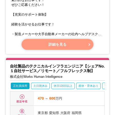
ぜひご応募ください！
【充実のサポート体制】
経験を活かせるお仕事です！
・製造メーカーや大手自動車メーカーの社内ヘルプデスク業
務
詳細を見る
自社製品のテクニカルインフラエンジニア【シェアNo.
１自社サービス／リモート／フルフレックス制】
株式会社Works Human Intelligence
正社員採用
土日祝休み
休日120日以上
産休・育休あり
賞与あ
470
～
600
万円
想定年収
東京都
愛知県
大阪府
福岡県