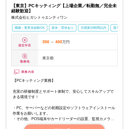
【東京】PCキッティング【上場企業／転勤無／完全未
経験歓迎】
株式会社ヒガシトゥエンティワン
職種・業界未経験OK
産休・育休あり
月残業20時間以内
賞与あり
350
～
400
万円
想定年収
東京都
勤務地
業務内容
【PCキッティング業務】
充実の研修制度とサポート体制で、安心してスキルアップで
きる環境です！
・PC、サーバーなどの初期設定やソフトウェアインストール
作業をお願いします。
・その他、POS端末やカードリーダーの設置、監視カメラの
取り付け、LAN配線敷設などの業務もあります。