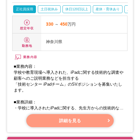
正社員採用
土日祝休み
休日120日以上
産休・育休あり
月残業2
330
～
450
万円
想定年収
神奈川県
勤務地
業務内容
■業務内容：
学校や教育現場へ導入された、iPadに関する技術的な調査や
顧客へのご説明業務などを担当する
「技術センター iPadチーム」のSVポジションを募集いたし
ます。
■業務詳細：
・学校に導入されたiPadに関する、先生方からの技術的な問
い合わせ
（操作、設定、トラブルシューティングなど）に対する最終
詳細を見る
的な技術サポートおよび対応。
・リモート管理コンソール（MDM等）を用いたiPadの保守運
用管理。安定稼働のための設定変更を行います。