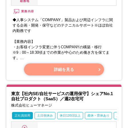
勤務地
業務内容
◆人事システム「COMPANY」製品および周辺インフラに関
する企画・開発・保守などのテクニカルサポート※ほぼ自社
内勤務です
【業務内容】
・お客様インフラ変更に伴うCOMPANYの構築・移行
※9：00～18:30頃までの作業が中心のため働き方を保てま
す。
・アプリケーション及びミドルウェアのメンテナンス
・クラウド移行に関わる要件定義・実行
詳細を見る
・当社クラウドサービスとお客様環境との連携基盤の企画・
構築・運用・改善
・当社製品の周辺サービスに関するプリセールス、新サービ
スの企画
東京【社内SE/自社サービスの運用保守】シェアNo.1
自社プロダクト（SaaS）／週2在宅可
株式会社ヒューマネージ
正社員採用
土日祝休み
休日120日以上
産休・育休あり
月残業2