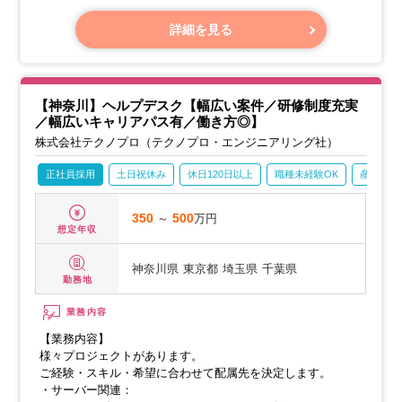
・ソフトウェア開発工程管理ツールのカスタマイズや保守サ
ポート業務
詳細を見る
システムの安定稼働を支える重要な役割です
・ウイルス対策ソフトのサポート業務
【神奈川】ヘルプデスク【幅広い案件／研修制度充実
／幅広いキャリアパス有／働き方◎】
株式会社テクノプロ（テクノプロ・エンジニアリング社）
正社員採用
土日祝休み
休日120日以上
職種未経験OK
産休・育
350
～
500
万円
想定年収
神奈川県
東京都
埼玉県
千葉県
勤務地
業務内容
【業務内容】
様々プロジェクトがあります。
ご経験・スキル・希望に合わせて配属先を決定します。
・サーバー関連：