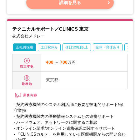
・新しい機能の検討や、リリース前の動作確認、わかりやす
詳細を見る
いマニュアルの作成などを行います。
テクニカルサポート／CLINICS 東京
株式会社メドレー
正社員採用
土日祝休み
休日120日以上
産休・育休あり
賞与あ
400
～
700
万円
想定年収
東京都
勤務地
業務内容
- 契約医療機関のシステム利活用に必要な技術的サポート/保
守業務
- 契約医療機関内の医療情報システムとの連携サポート
- ハードウェア、ネットワークに関するご相談
- オンライン請求/オンライン資格確認に関するサポート
- 「CLINICSカルテ」を利用している医療機関からの問い合わ