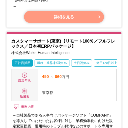
・チャットでのご対応
・公式LINEやメールを通じて、お客様からのご連絡にチャッ
詳細を見る
トでご返信をお願いします。
カスタマーサポート(東京)【リモート100％／フルフレ
ックス／日本初ERPパッケージ】
株式会社Works Human Intelligence
正社員採用
職種・業界未経験OK
土日祝休み
休日120日以上
産
450
～
660
万円
想定年収
東京都
勤務地
業務内容
～自社製品である人事向けパッケージソフト「COMPANY」
を導入していただいたお客様に対し、業務効率化に向けた設
定変更提案、運用時のトラブル解消などのサポートを専用サ