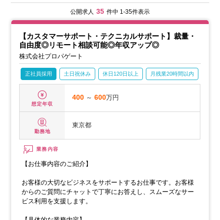
35
公開求人
件中 1-35件表示
【カスタマーサポート・テクニカルサポート】裁量・
自由度◎リモート相談可能◎年収アップ◎
株式会社プロパゲート
正社員採用
土日祝休み
休日120日以上
月残業20時間以内
賞与
400
～
600
万円
想定年収
東京都
勤務地
業務内容
【お仕事内容のご紹介】
お客様の大切なビジネスをサポートするお仕事です。お客様
からのご質問にチャットで丁寧にお答えし、スムーズなサー
ビス利用を支援します。
【具体的な業務内容】