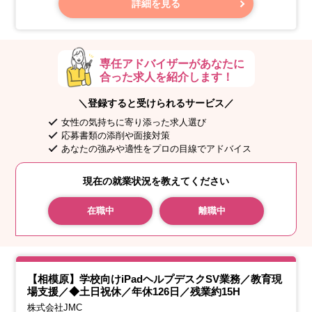
詳細を見る
【勤務地】
専任アドバイザーがあなたに
合った求人を紹介します！
＼登録すると受けられるサービス／
女性の気持ちに寄り添った求人選び
応募書類の添削や面接対策
あなたの強みや適性をプロの目線でアドバイス
現在の就業状況を教えてください
在職中
離職中
【相模原】学校向けiPadヘルプデスクSV業務／教育現
場支援／◆土日祝休／年休126日／残業約15H
株式会社JMC