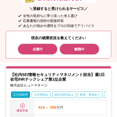
＼登録すると受けられるサービス／
女性の気持ちに寄り添った求人選び
応募書類の添削や面接対策
あなたの強みや適性をプロの目線でアドバイス
現在の就業状況を教えてください
在職中
離職中
【社内SE/情報セキュリティマネジメント担当】週1日
在宅/HRテックシェア第1位企業
株式会社ヒューマネージ
正社員採用
土日祝休み
休日120日以上
産休・育休あり
月残業2
414
～
500
万円
想定年収