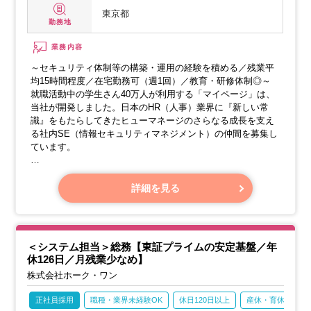
東京都
勤務地
業務内容
～セキュリティ体制等の構築・運用の経験を積める／残業平
均15時間程度／在宅勤務可（週1回）／教育・研修体制◎～
就職活動中の学生さん40万人が利用する「マイページ」は、
当社が開発しました。日本のHR（人事）業界に『新しい常
識』をもたらしてきたヒューマネージのさらなる成長を支え
る社内SE（情報セキュリティマネジメント）の仲間を募集し
ています。
【具体的なお仕事内容】
・ISO事務局の運営（ISMSなどの認証維持・更新対応をお願
詳細を見る
いします）
・セキュリティ推進の担当者としてご活躍ください
・大切な情報資産の管理体制を整え、推進していくお仕事で
す
＜システム担当＞総務【東証プライムの安定基盤／年
・セキュリティチェックシート対応（お客様や取引先からの
休126日／月残業少なめ】
調査対応も含まれます）
株式会社ホーク・ワン
正社員採用
職種・業界未経験OK
休日120日以上
産休・育休あり