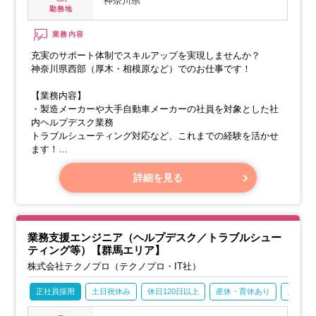
神奈川県
勤務地
業務内容
充実のサポート体制でスキルアップを実現しませんか？
神奈川県西部（厚木・相模原など）でのお仕事です！
【業務内容】
・製造メーカーや大手自動車メーカーの社員を対象とした社
内ヘルプデスク業務
トラブルシューティング対応など、これまでの経験を活かせ
ます！
・ソフトウェア開発工程管理ツールのカスタマイズや保守サ
ポート業務
詳細を見る
・ウイルス対策ソフトのサポート業務
業務支援エンジニア（ヘルプデスク／トラブルシュー
ティング等）【群馬エリア】
株式会社テクノプロ（テクノプロ・IT社）
正社員採用
土日祝休み
休日120日以上
産休・育休あり
月残業2