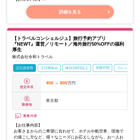
貸会議室をご利用になるお客様へのきめ細やかな対応をお願
詳細を見る
いします。
【トラベルコンシェルジュ】旅行予約アプリ
『NEWT』運営／リモート／海外旅行50%OFFの福利
厚生
株式会社令和トラベル
正社員採用
土日祝休み
休日120日以上
学歴不問
フレックス
400
～
800
万円
想定年収
東京都
勤務地
業務内容
【お仕事内容】
お客さまからのご希望に合わせて、ホテルや航空券、現地で
の過ごし方など、様々なニーズにお応えしながら、お一人お