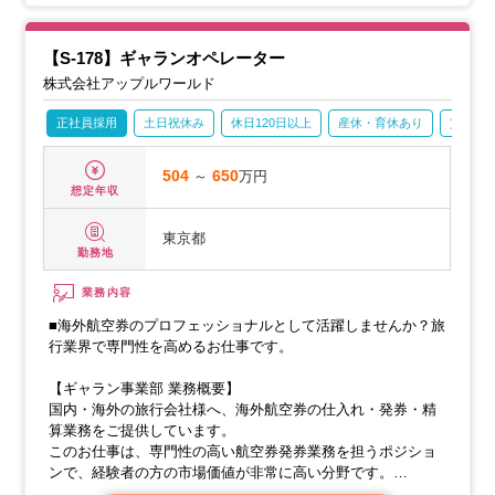
客室や館内の設備をチェックするほか、我が家の掃除同様、
ホテル内の気持ちの良い環境を保っていただきます。
【S-178】ギャランオペレーター
株式会社アップルワールド
正社員採用
土日祝休み
休日120日以上
産休・育休あり
賞与あ
504
～
650
万円
想定年収
東京都
勤務地
業務内容
■海外航空券のプロフェッショナルとして活躍しませんか？旅
行業界で専門性を高めるお仕事です。
【ギャラン事業部 業務概要】
国内・海外の旅行会社様へ、海外航空券の仕入れ・発券・精
算業務をご提供しています。
このお仕事は、専門性の高い航空券発券業務を担うポジショ
ンで、経験者の方の市場価値が非常に高い分野です。
全国に約1万社以上の旅行会社がある中で、海外航空券を発券