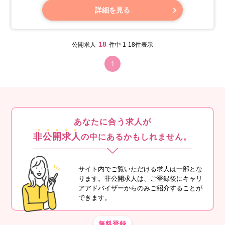
できるのはIATA公認代理店の約250社のみであり、とても必
詳細を見る
要とされている事業を展開しています。
年間で約300社とお取引があり、そのうちの10％は海外に拠
点のある旅行会社様です。
18
公開求人
件中 1-18件表示
国内の旅行会社様には、テクノロジーを活用した効率的な発
券システムをご提案しています。
1
あなたに合う求人が
非公開求人
の中にあるかもしれません。
サイト内でご覧いただける求人は一部とな
ります。非公開求人は、ご登録後にキャリ
アアドバイザーからのみご紹介することが
できます。
無料登録