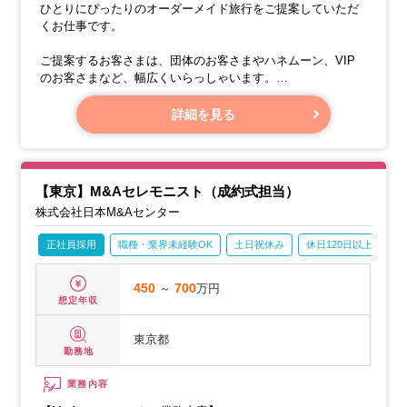
ひとりにぴったりのオーダーメイド旅行をご提案していただ
くお仕事です。
ご提案するお客さまは、団体のお客さまやハネムーン、VIP
のお客さまなど、幅広くいらっしゃいます。
【具体的な業務】
詳細を見る
・オンライン（チャットやメール）でのお客さま対応
・国際線・国内線航空券のご予約・発券
【東京】M&Aセレモニスト（成約式担当）
株式会社日本M&Aセンター
正社員採用
職種・業界未経験OK
土日祝休み
休日120日以上
産
450
～
700
万円
想定年収
東京都
勤務地
業務内容