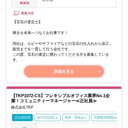
勤務地
業務内容
【宝石の査定士】
輝きを未来へつなぐお仕事です！
同社は、ルビーやサファイアなどの宝石の仕入れから加工、
販売までを一貫して行う会社です。
この度、宝石の査定に携わってくださる方を募集していま
す。
【業務内容】
詳細を見る
【TKP1072-CS】フレキシブルオフィス業界No.1企
業！コミュニティーマネージャー≪正社員≫
株式会社TKP
正社員採用
休日120日以上
産休・育休あり
月残業20時間以内