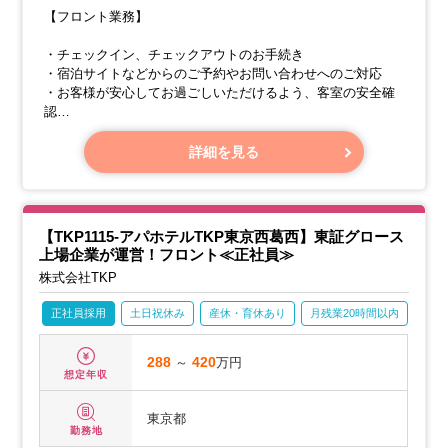
【フロント業務】
・チェックイン、チェックアウトのお手続き
・宿泊サイトなどからのご予約やお問い合わせへのご対応
・お客様が安心してお過ごしいただけるよう、客室の安全確
認
・ご宿泊のお客様やご来館のお客様への丁寧なご案内
詳細を見る
【TKP1115-アパホテルTKP東京西葛西】東証グロース
上場企業が運営！フロント≪正社員≫
株式会社TKP
正社員採用
土日祝休み
産休・育休あり
月残業20時間以内
転勤
288
～
420
万円
想定年収
東京都
勤務地