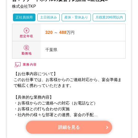
株式会社TKP
正社員採用
土日祝休み
産休・育休あり
月残業20時間以内
賞与
320
～
488
万円
想定年収
千葉県
勤務地
業務内容
【お仕事内容について】
このお仕事では、お客様からのご連絡対応から、宴会準備ま
で幅広く携わっていただきます。
【具体的な業務内容】
・お客様からのご連絡への対応（お電話など）
・お客様との打ち合わせの実施
・社内外の様々な部署との連携、宴会の手配
・各種資料の作成
詳細を見る