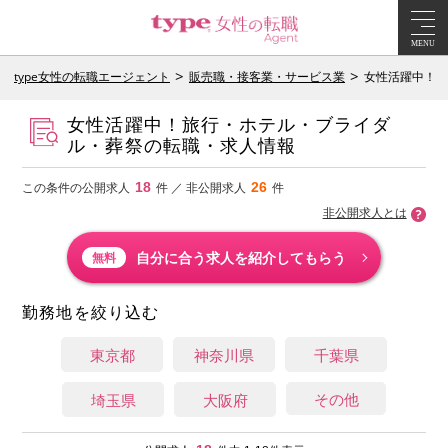
MENU
type女性の転職エージェント
販売職・接客業・サービス業
女性活躍中！旅
女性活躍中！旅行・ホテル・ブライダ
ル・葬祭の転職・求人情報
18
26
この条件の公開求人
件 ／ 非公開求人
件
非公開求人とは
自分に合う求人を紹介してもらう
無料
勤務地を絞り込む
東京都
神奈川県
千葉県
その他
埼玉県
大阪府