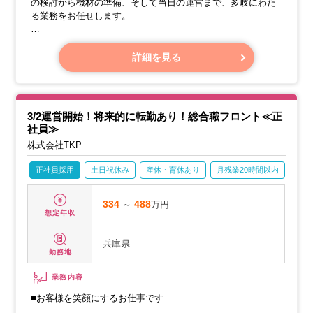
の検討から機材の準備、そして当日の運営まで、多岐にわた
る業務をお任せします。
【具体的な業務内容】
詳細を見る
・【事前準備】
3/2運営開始！将来的に転勤あり！総合職フロント≪正
社員≫
株式会社TKP
正社員採用
土日祝休み
産休・育休あり
月残業20時間以内
賞与
334
～
488
万円
想定年収
兵庫県
勤務地
業務内容
■お客様を笑顔にするお仕事です