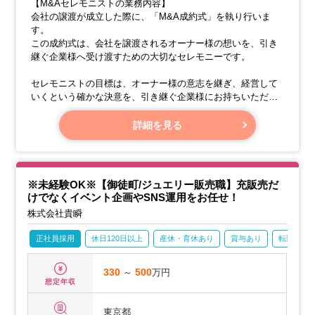
【M&Aセレモニストの業務内容】
会社の譲渡が成立した際に、「M&A成約式」を執り行いま
す。
この成約式は、会社を譲渡されるオーナー様の想いを、引き
継ぐ企業様へ受け渡すための大切なセレモニーです。
セレモニストの目標は、オーナー様の意志を継ぎ、経営して
いくという確かな決意を、引き継ぐ企業様にお持ちいただく
ことです。
詳細を見る
M&Aは、「会社同士の結婚式」と表現されることがありま
す。
※未経験OK※【御徒町/ジュエリー販売職】充販売だ
けでなくイベント企画やSNS運用をお任せ！
株式会社貴瞬
正社員採用
休日120日以上
産休・育休あり
賞与あり
転勤なし
330
～
500
万円
想定年収
東京都