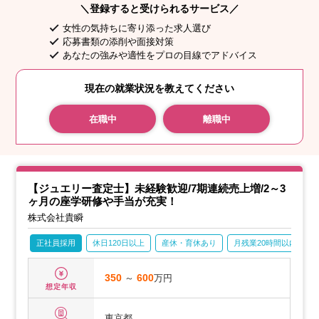
＼登録すると受けられるサービス／
女性の気持ちに寄り添った求人選び
応募書類の添削や面接対策
あなたの強みや適性をプロの目線でアドバイス
現在の就業状況を教えてください
在職中
離職中
【ジュエリー査定士】未経験歓迎/7期連続売上増/2～3
ヶ月の座学研修や手当が充実！
株式会社貴瞬
正社員採用
休日120日以上
産休・育休あり
月残業20時間以内
350
～
600
万円
想定年収
東京都