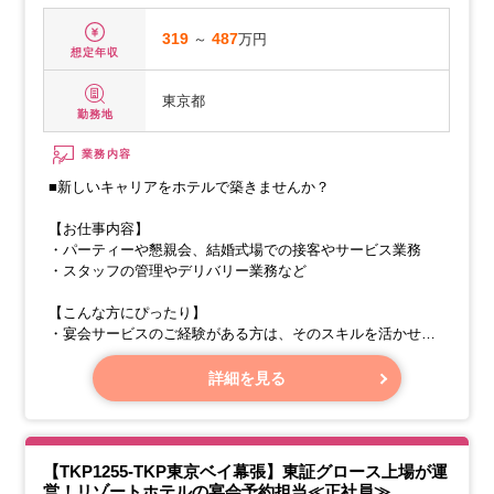
319
～
487
万円
想定年収
東京都
勤務地
業務内容
■新しいキャリアをホテルで築きませんか？
【お仕事内容】
・パーティーや懇親会、結婚式場での接客やサービス業務
・スタッフの管理やデリバリー業務など
【こんな方にぴったり】
・宴会サービスのご経験がある方は、そのスキルを活かせま
す。
詳細を見る
【TKP1255-TKP東京ベイ幕張】東証グロース上場が運
営！リゾートホテルの宴会予約担当≪正社員≫