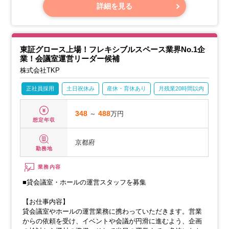
・貸会議室の会場準備（設営や清掃など）
詳細を見る
東証グロース上場！フレキシブルスペース業界No.1企
業！会議室運営リーダー候補
株式会社TKP
正社員採用
土日祝休み
産休・育休あり
月残業20時間以内
賞与
348
～
488
万円
想定年収
京都府
勤務地
業務内容
■貸会議室・ホールの運営スタッフを募集
【お仕事内容】
貸会議室やホールの運営業務に携わっていただきます。営業
からの依頼を受け、イベントや会議が円滑に進むよう、企画