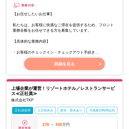
業務内容
【お任せしたいお仕事】
私たちは、お客様に快適なご滞在を提供するため、フロント
業務全般をお任せできる方を募集しています。
【具体的な業務内容】
・お客様のチェックイン・チェックアウト手続き
・宿泊予約サイトや電話でのご予約・お問い合わせ対応
詳細を見る
上場企業が運営！リゾートホテル／レストランサービ
ス≪正社員≫
株式会社TKP
正社員採用
土日祝休み
産休・育休あり
月残業20時間以内
転勤
276
～
336
万円
想定年収