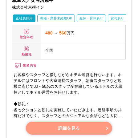
裁量大／女性活躍中
株式会社東横イン
正社員採用
職種・業界未経験OK
産休・育休あり
賞与あり
語
480
～
560
万円
想定年収
全国
勤務地
業務内容
お客様やスタッフと接しながらホテル運営を行ないます。ホ
テルにはフロントや客室清掃スタッフ、朝食スタッフなど規
模に応じて30～50名のスタッフが在籍しているホテルの大黒
柱としてホテル運営をお任せします。
◆朝礼：
各セクションと朝礼を実施していただきます。連絡事項の共
有だけでなく、スタッフとのカジュアルな会話なども大切に
してみてください。
詳細を見る
◆建物・設備・客室のチェック・清掃：