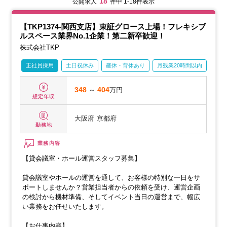
18
公開求人
件中 1-18件表示
【TKP1374-関西支店】東証グロース上場！フレキシブ
ルスペース業界No.1企業！第二新卒歓迎！
株式会社TKP
正社員採用
土日祝休み
産休・育休あり
月残業20時間以内
賞与
348
～
404
万円
想定年収
大阪府
京都府
勤務地
業務内容
【貸会議室・ホール運営スタッフ募集】
貸会議室やホールの運営を通して、お客様の特別な一日をサ
ポートしませんか？営業担当者からの依頼を受け、運営企画
の検討から機材準備、そしてイベント当日の運営まで、幅広
い業務をお任せいたします。
【お仕事内容】