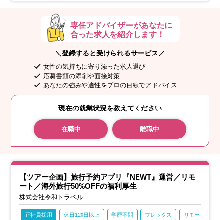
専任アドバイザーがあなたに
合った求人を紹介します！
＼登録すると受けられるサービス／
女性の気持ちに寄り添った求人選び
応募書類の添削や面接対策
あなたの強みや適性をプロの目線でアドバイス
現在の就業状況を教えてください
在職中
離職中
【ツアー企画】旅行予約アプリ『NEWT』運営／リモ
ート／海外旅行50%OFFの福利厚生
株式会社令和トラベル
正社員採用
休日120日以上
学歴不問
フレックス
リモート勤務